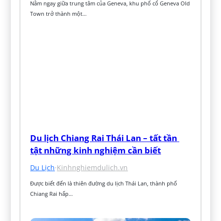
Nằm ngay giữa trung tâm của Geneva, khu phố cổ Geneva Old 
Town trở thành một…
Du lịch Chiang Rai Thái Lan – tất tần 
tật những kinh nghiệm cần biết
Du Lịch
·
Kinhnghiemdulich.vn
Được biết đến là thiên đường du lịch Thái Lan, thành phố 
Chiang Rai hấp…