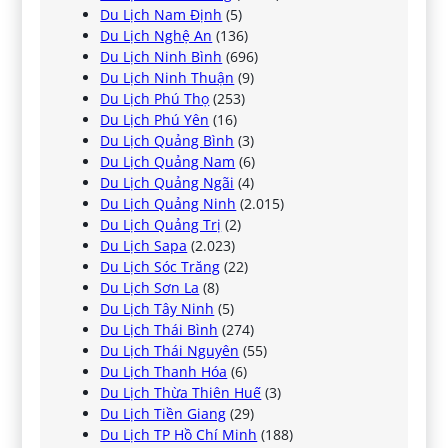
Du Lịch Nam Định
(5)
Du Lịch Nghệ An
(136)
Du Lịch Ninh Bình
(696)
Du Lịch Ninh Thuận
(9)
Du Lịch Phú Thọ
(253)
Du Lịch Phú Yên
(16)
Du Lịch Quảng Bình
(3)
Du Lịch Quảng Nam
(6)
Du Lịch Quảng Ngãi
(4)
Du Lịch Quảng Ninh
(2.015)
Du Lịch Quảng Trị
(2)
Du Lịch Sapa
(2.023)
Du Lịch Sóc Trăng
(22)
Du Lịch Sơn La
(8)
Du Lịch Tây Ninh
(5)
Du Lịch Thái Bình
(274)
Du Lịch Thái Nguyên
(55)
Du Lịch Thanh Hóa
(6)
Du Lịch Thừa Thiên Huế
(3)
Du Lịch Tiền Giang
(29)
Du Lịch TP Hồ Chí Minh
(188)