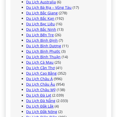
Du Lịch Australia
(6)
Du Lịch Bà Rịa – Vũng Tàu
(17)
Du Lịch Bắc Giang
(278)
Du Lịch Bắc Kạn
(192)
Du Lịch Bạc Liêu
(16)
Du Lịch Bắc Ninh
(13)
Du Lịch Bến Tre
(26)
Du Lịch Bình Định
(7)
Du Lịch Bình Dương
(11)
Du Lịch Bình Phước
(3)
Du Lịch Bình Thuận
(14)
Du Lịch Cà Mau
(25)
Du Lịch Cần Thơ
(41)
Du Lịch Cao Bằng
(352)
Du Lịch Châu Á
(996)
Du Lịch Châu Âu
(954)
Du Lịch Châu Mỹ
(138)
Du Lịch Đà Lạt
(2.039)
Du Lịch Đà Nẵng
(2.033)
Du Lịch Đắk Lắk
(4)
Du Lịch Đắk Nông
(2)