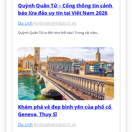
Quỳnh Quân Tử – Cổng thông tin cảnh 
báo lừa đảo uy tín tại Việt Nam 2026
Du Lịch
·
Kinhnghiemdulich.vn
Quỳnh Quân Tử ra đời như thế nào? Trong vài năm…
Khám phá vẻ đẹp bình yên của phố cổ 
Geneva, Thụy Sĩ
Du Lịch
·
Kinhnghiemdulich.vn