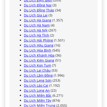
Du Lịch Điện Biên
(205)
Du Lịch Đồng Nai
(3)
Du Lịch Đồng Tháp
(34)
Du Lịch Gia Lai
(3)
Du Lịch Hà Giang
(1.357)
Du Lịch Hà Nam
(4)
Du Lịch Hà Nội
(267)
Du Lịch Hà Tĩnh
(2)
Du Lịch Hải Phòng
(1.501)
Du Lịch Hậu Giang
(16)
Du Lịch Hòa Bình
(545)
Du Lịch Khánh Hòa
(36)
Du Lịch Kiên Giang
(51)
Du Lịch Kon Tum
(7)
Du Lịch Lai Châu
(53)
Du Lịch Lâm Đồng
(1.996)
Du Lịch Lạng Sơn
(253)
Du Lịch Lào Cai
(1.192)
Du Lịch Long An
(22)
Du Lịch Miền Bắc
(6.271)
Du Lịch Miền Tây
(874)
Du Lịch Miền Trung
(2.055)