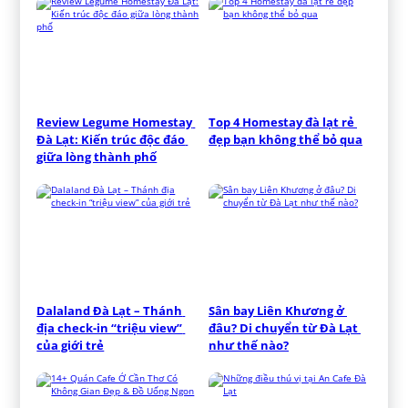
Review Legume Homestay 
Top 4 Homestay đà lạt rẻ 
Đà Lạt: Kiến trúc độc đáo 
đẹp bạn không thể bỏ qua
giữa lòng thành phố
Dalaland Đà Lạt – Thánh 
Sân bay Liên Khương ở 
địa check-in “triệu view” 
đâu? Di chuyển từ Đà Lạt 
của giới trẻ
như thế nào?