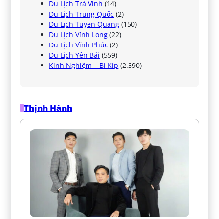
Du Lịch Trà Vinh
(14)
Du Lịch Trung Quốc
(2)
Du Lịch Tuyên Quang
(150)
Du Lịch Vĩnh Long
(22)
Du Lịch Vĩnh Phúc
(2)
Du Lịch Yên Bái
(559)
Kinh Nghiệm – Bí Kíp
(2.390)
Thịnh Hành