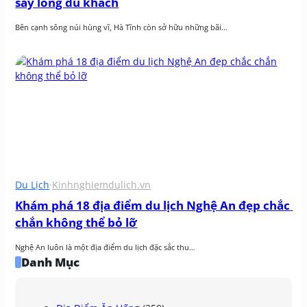
say lòng du khách
Bên cạnh sông núi hùng vĩ, Hà Tĩnh còn sở hữu những bãi…
Du Lịch
·
Kinhnghiemdulich.vn
Khám phá 18 địa điểm du lịch Nghệ An đẹp chắc 
chắn không thể bỏ lỡ
Nghệ An luôn là một địa điểm du lịch đặc sắc thu…
Danh Mục