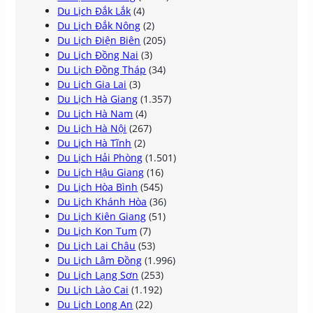
Du Lịch Đắk Lắk
(4)
Du Lịch Đắk Nông
(2)
Du Lịch Điện Biên
(205)
Du Lịch Đồng Nai
(3)
Du Lịch Đồng Tháp
(34)
Du Lịch Gia Lai
(3)
Du Lịch Hà Giang
(1.357)
Du Lịch Hà Nam
(4)
Du Lịch Hà Nội
(267)
Du Lịch Hà Tĩnh
(2)
Du Lịch Hải Phòng
(1.501)
Du Lịch Hậu Giang
(16)
Du Lịch Hòa Bình
(545)
Du Lịch Khánh Hòa
(36)
Du Lịch Kiên Giang
(51)
Du Lịch Kon Tum
(7)
Du Lịch Lai Châu
(53)
Du Lịch Lâm Đồng
(1.996)
Du Lịch Lạng Sơn
(253)
Du Lịch Lào Cai
(1.192)
Du Lịch Long An
(22)