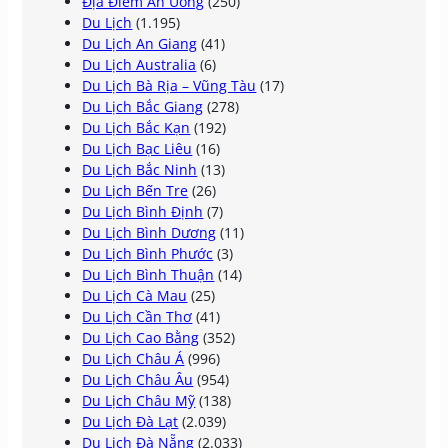
Địa Điểm Ăn Uống
(250)
Du Lịch
(1.195)
Du Lịch An Giang
(41)
Du Lịch Australia
(6)
Du Lịch Bà Rịa – Vũng Tàu
(17)
Du Lịch Bắc Giang
(278)
Du Lịch Bắc Kạn
(192)
Du Lịch Bạc Liêu
(16)
Du Lịch Bắc Ninh
(13)
Du Lịch Bến Tre
(26)
Du Lịch Bình Định
(7)
Du Lịch Bình Dương
(11)
Du Lịch Bình Phước
(3)
Du Lịch Bình Thuận
(14)
Du Lịch Cà Mau
(25)
Du Lịch Cần Thơ
(41)
Du Lịch Cao Bằng
(352)
Du Lịch Châu Á
(996)
Du Lịch Châu Âu
(954)
Du Lịch Châu Mỹ
(138)
Du Lịch Đà Lạt
(2.039)
Du Lịch Đà Nẵng
(2.033)