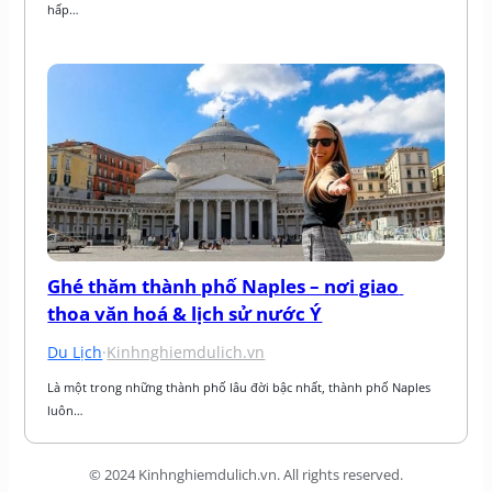
hấp…
Ghé thăm thành phố Naples – nơi giao 
thoa văn hoá & lịch sử nước Ý
Du Lịch
·
Kinhnghiemdulich.vn
Là một trong những thành phố lâu đời bậc nhất, thành phố Naples 
luôn…
© 2024 Kinhnghiemdulich.vn. All rights reserved.