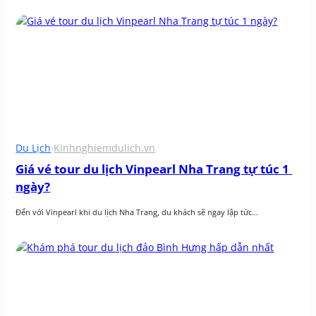
Du Lịch
·
Kinhnghiemdulich.vn
Giá vé tour du lịch Vinpearl Nha Trang tự túc 1 
ngày?
Đến với Vinpearl khi du lịch Nha Trang, du khách sẽ ngay lập tức…