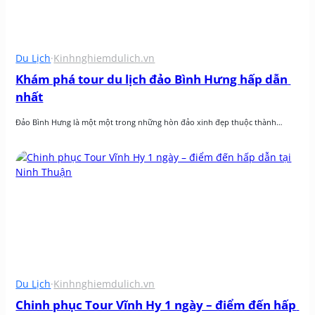
Du Lịch
·
Kinhnghiemdulich.vn
Khám phá tour du lịch đảo Bình Hưng hấp dẫn 
nhất
Đảo Bình Hưng là một một trong những hòn đảo xinh đẹp thuộc thành…
Du Lịch
·
Kinhnghiemdulich.vn
Chinh phục Tour Vĩnh Hy 1 ngày – điểm đến hấp 