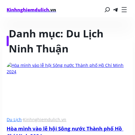
Kinhnghiemdulich
.vn
Danh mục:
Du Lịch
Ninh Thuận
Du Lịch
·
Kinhnghiemdulich.vn
Hòa mình vào lễ hội Sông nước Thành phố Hồ 