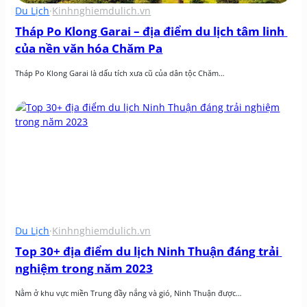
Du Lịch
·
Kinhnghiemdulich.vn
Tháp Po Klong Garai – địa điểm du lịch tâm linh 
của nền văn hóa Chăm Pa
Tháp Po Klong Garai là dấu tích xưa cũ của dân tộc Chăm…
Du Lịch
·
Kinhnghiemdulich.vn
Top 30+ địa điểm du lịch Ninh Thuận đáng trải 
nghiệm trong năm 2023
Nằm ở khu vực miền Trung đầy nắng và gió, Ninh Thuận được…