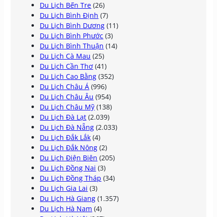
Du Lịch Bến Tre
(26)
Du Lịch Bình Định
(7)
Du Lịch Bình Dương
(11)
Du Lịch Bình Phước
(3)
Du Lịch Bình Thuận
(14)
Du Lịch Cà Mau
(25)
Du Lịch Cần Thơ
(41)
Du Lịch Cao Bằng
(352)
Du Lịch Châu Á
(996)
Du Lịch Châu Âu
(954)
Du Lịch Châu Mỹ
(138)
Du Lịch Đà Lạt
(2.039)
Du Lịch Đà Nẵng
(2.033)
Du Lịch Đắk Lắk
(4)
Du Lịch Đắk Nông
(2)
Du Lịch Điện Biên
(205)
Du Lịch Đồng Nai
(3)
Du Lịch Đồng Tháp
(34)
Du Lịch Gia Lai
(3)
Du Lịch Hà Giang
(1.357)
Du Lịch Hà Nam
(4)