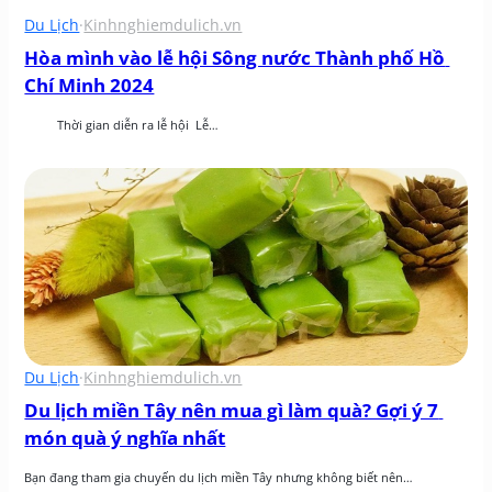
Du Lịch
·
Kinhnghiemdulich.vn
Hòa mình vào lễ hội Sông nước Thành phố Hồ 
Chí Minh 2024
          Thời gian diễn ra lễ hội  Lễ…
Du Lịch
·
Kinhnghiemdulich.vn
Du lịch miền Tây nên mua gì làm quà? Gợi ý 7 
món quà ý nghĩa nhất
Bạn đang tham gia chuyến du lịch miền Tây nhưng không biết nên…