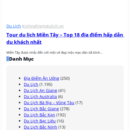
Du Lịch
·
Kinhnghiemdulich.vn
Tour du lịch Miền Tây – Top 18 địa điểm hấp dẫn 
du khách nhất
Miền Tây được nhắc đến với một vẻ đẹp mộc mạc dân dã bình…
Danh Mục
Địa Điểm Ăn Uống
(250)
Du Lịch
(1.195)
Du Lịch An Giang
(41)
Du Lịch Australia
(6)
Du Lịch Bà Rịa – Vũng Tàu
(17)
Du Lịch Bắc Giang
(278)
Du Lịch Bắc Kạn
(192)
Du Lịch Bạc Liêu
(16)
Du Lịch Bắc Ninh
(13)