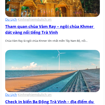
Du Lịch
·
Kinhnghiemdulich.vn
Tham quan chùa Vàm Ray – ngôi chùa Khmer 
dát vàng nổi tiếng Trà Vinh
Chùa Vàm Ray là ngôi chùa Khmer lớn nhất miền Tây Nam Bộ, nổi…
Du Lịch
·
Kinhnghiemdulich.vn
Check in biển Ba Động Trà Vinh – địa điểm du 