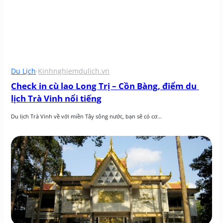
Du Lịch
·
Kinhnghiemdulich.vn
Check in cù lao Long Trị – Cồn Bàng, điểm du 
lịch Trà Vinh nổi tiếng
Du lịch Trà Vinh về với miền Tây sông nước, bạn sẽ có cơ…