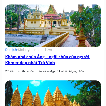
Du Lịch
·
Kinhnghiemdulich.vn
Khám phá chùa Âng – ngôi chùa của người 
Khmer đẹp nhất Trà Vinh
Với kiến trúc Khmer đặc trưng và vẻ đẹp cổ kính ấn tượng, chùa…