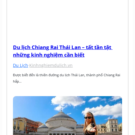
Du lịch Chiang Rai Thái Lan – tất tần tật 
những kinh nghiệm cần biết
Du Lịch
·
Kinhnghiemdulich.vn
Được biết đến là thiên đường du lịch Thái Lan, thành phố Chiang Rai 
hấp…