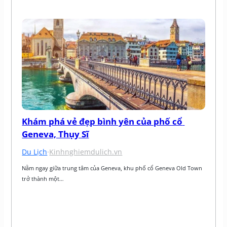
Khám phá vẻ đẹp bình yên của phố cổ 
Geneva, Thụy Sĩ
Du Lịch
·
Kinhnghiemdulich.vn
Nằm ngay giữa trung tâm của Geneva, khu phố cổ Geneva Old Town 
trở thành một…