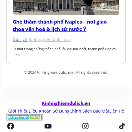
Ghé thăm thành phố Naples – nơi giao 
thoa văn hoá & lịch sử nước Ý
Du Lịch
·
Kinhnghiemdulich.vn
Là một trong những thành phố lâu đời bậc nhất, thành phố Naples 
luôn…
© 2024 Kinhnghiemdulich.vn. All rights reserved.
Kinhnghiemdulich
.vn
Giới Thiệu
Điều Khoản Sử Dụng
Chính Sách Bảo Mật
Liên Hệ