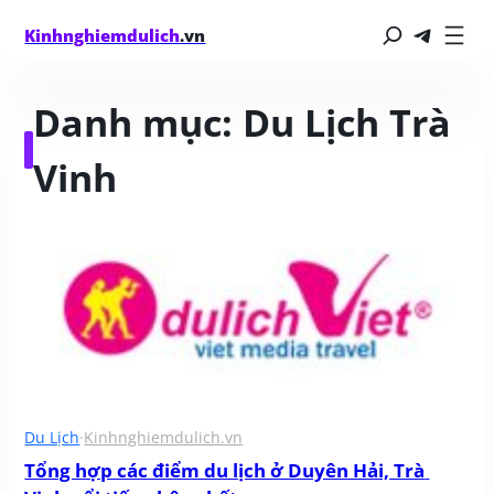
Kinhnghiemdulich
.vn
Danh mục:
Du Lịch Trà
Vinh
Du Lịch
·
Kinhnghiemdulich.vn
Tổng hợp các điểm du lịch ở Duyên Hải, Trà 