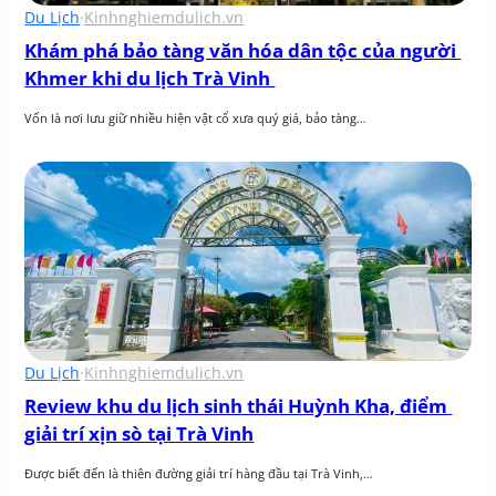
Du Lịch
·
Kinhnghiemdulich.vn
Khám phá bảo tàng văn hóa dân tộc của người 
Khmer khi du lịch Trà Vinh 
Vốn là nơi lưu giữ nhiều hiện vật cổ xưa quý giá, bảo tàng…
Du Lịch
·
Kinhnghiemdulich.vn
Review khu du lịch sinh thái Huỳnh Kha, điểm 
giải trí xịn sò tại Trà Vinh
Được biết đến là thiên đường giải trí hàng đầu tại Trà Vinh,…