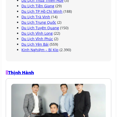
Du Lịch Thừa Thiên Huế
(3)
Du Lịch Tiền Giang
(29)
Du Lịch TP Hồ Chí Minh
(188)
Du Lịch Trà Vinh
(14)
Du Lịch Trung Quốc
(2)
Du Lịch Tuyên Quang
(150)
Du Lịch Vĩnh Long
(22)
Du Lịch Vĩnh Phúc
(2)
Du Lịch Yên Bái
(559)
Kinh Nghiệm – Bí Kíp
(2.390)
Thịnh Hành