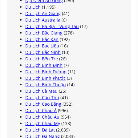
Địa Điểm Ăn Uống
(250)
Du Lịch
(1.195)
Du Lịch An Giang
(41)
Du Lịch Australia
(6)
Du Lịch Bà Rịa – Vũng Tàu
(17)
Du Lịch Bắc Giang
(278)
Du Lịch Bắc Kạn
(192)
Du Lịch Bạc Liêu
(16)
Du Lịch Bắc Ninh
(13)
Du Lịch Bến Tre
(26)
Du Lịch Bình Định
(7)
Du Lịch Bình Dương
(11)
Du Lịch Bình Phước
(3)
Du Lịch Bình Thuận
(14)
Du Lịch Cà Mau
(25)
Du Lịch Cần Thơ
(41)
Du Lịch Cao Bằng
(352)
Du Lịch Châu Á
(996)
Du Lịch Châu Âu
(954)
Du Lịch Châu Mỹ
(138)
Du Lịch Đà Lạt
(2.039)
Du Lịch Đà Nẵng
(2.033)