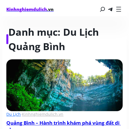
Kinhnghiemdulich
.vn
Danh mục:
Du Lịch
Quảng Bình
Du Lịch
·
Kinhnghiemdulich.vn
Quảng Bình – Hành trình khám phá vùng đất di 