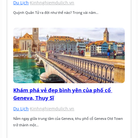
Du Lịch
·
Kinhnghiemdulich.vn
Quỳnh Quân Tử ra đời như thế nào? Trong vài năm…
Khám phá vẻ đẹp bình yên của phố cổ 
Geneva, Thụy Sĩ
Du Lịch
·
Kinhnghiemdulich.vn
Nằm ngay giữa trung tâm của Geneva, khu phố cổ Geneva Old Town 
trở thành một…