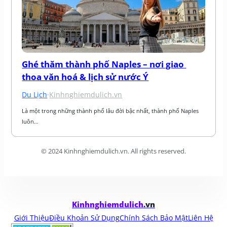
Ghé thăm thành phố Naples – nơi giao 
thoa văn hoá & lịch sử nước Ý
Du Lịch
·
Kinhnghiemdulich.vn
Là một trong những thành phố lâu đời bậc nhất, thành phố Naples 
luôn…
© 2024 Kinhnghiemdulich.vn. All rights reserved.
Kinhnghiemdulich
.vn
Giới Thiệu
Điều Khoản Sử Dụng
Chính Sách Bảo Mật
Liên Hệ