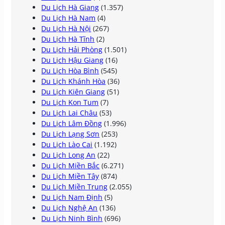
Du Lịch Hà Giang
(1.357)
Du Lịch Hà Nam
(4)
Du Lịch Hà Nội
(267)
Du Lịch Hà Tĩnh
(2)
Du Lịch Hải Phòng
(1.501)
Du Lịch Hậu Giang
(16)
Du Lịch Hòa Bình
(545)
Du Lịch Khánh Hòa
(36)
Du Lịch Kiên Giang
(51)
Du Lịch Kon Tum
(7)
Du Lịch Lai Châu
(53)
Du Lịch Lâm Đồng
(1.996)
Du Lịch Lạng Sơn
(253)
Du Lịch Lào Cai
(1.192)
Du Lịch Long An
(22)
Du Lịch Miền Bắc
(6.271)
Du Lịch Miền Tây
(874)
Du Lịch Miền Trung
(2.055)
Du Lịch Nam Định
(5)
Du Lịch Nghệ An
(136)
Du Lịch Ninh Bình
(696)