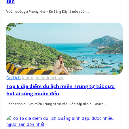
sản
Vườn quốc gia Phong Nha – Kẻ Bàng Đây là một vườn…
Du Lịch
·
Kinhnghiemdulich.vn
Top 6 địa điểm du lịch miền Trung tự túc cực 
hot ai cũng muốn đến
Hành trình du lịch miền Trung tự túc vẫn luôn hấp dẫn du khách…