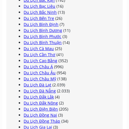
Du Lịch Bắc Kạn
(192)
Du Lịch Bạc Liêu
(16)
Du Lịch Bắc Ninh
(13)
Du Lịch Bến Tre
(26)
Du Lịch Bình Định
(7)
Du Lịch Bình Dương
(11)
Du Lịch Bình Phước
(3)
Du Lịch Bình Thuận
(14)
Du Lịch Cà Mau
(25)
Du Lịch Cần Thơ
(41)
Du Lịch Cao Bằng
(352)
Du Lịch Châu Á
(996)
Du Lịch Châu Âu
(954)
Du Lịch Châu Mỹ
(138)
Du Lịch Đà Lạt
(2.039)
Du Lịch Đà Nẵng
(2.033)
Du Lịch Đắk Lắk
(4)
Du Lịch Đắk Nông
(2)
Du Lịch Điện Biên
(205)
Du Lịch Đồng Nai
(3)
Du Lịch Đồng Tháp
(34)
Du Lịch Gia Lai
(3)