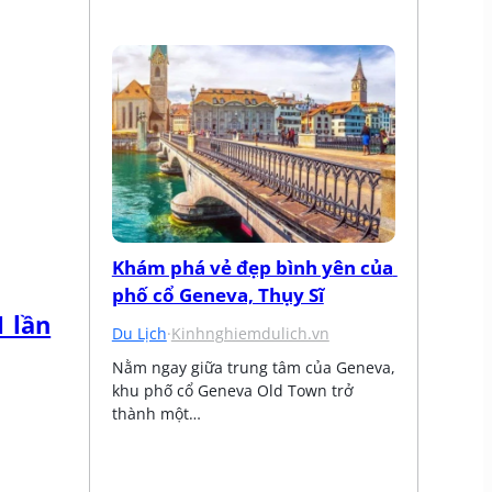
Khám phá vẻ đẹp bình yên của 
phố cổ Geneva, Thụy Sĩ
1 lần
Du Lịch
·
Kinhnghiemdulich.vn
Nằm ngay giữa trung tâm của Geneva, 
khu phố cổ Geneva Old Town trở 
thành một…