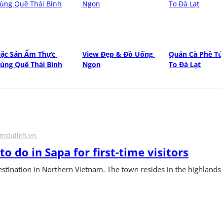
ặc Sản Ẩm Thực 
View Đẹp & Đồ Uống 
Quán Cà Phê Tú
ùng Quê Thái Bình
Ngon
To Đà Lạt
mdulich.vn
to do in Sapa for first-time visitors
estination in Northern Vietnam. The town resides in the highland