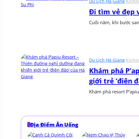
Du Lịch Hà Giang
·
Kinhn
Đi tìm vẻ đẹp 
Cuối năm, khi bước san
Du Lịch Hà Giang
·
Kinhn
Khám phá P’ap
giới trẻ ‘điên 
Khám phá resort P’apiu
Địa Điểm Ăn Uống