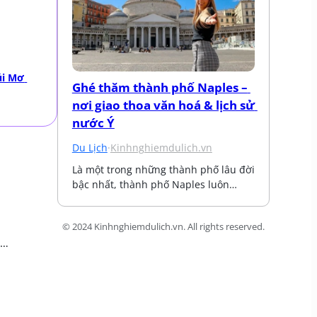
i Mơ 
Ghé thăm thành phố Naples – 
nơi giao thoa văn hoá & lịch sử 
nước Ý
Du Lịch
·
Kinhnghiemdulich.vn
Là một trong những thành phố lâu đời 
bậc nhất, thành phố Naples luôn…
© 2024 Kinhnghiemdulich.vn. All rights reserved.
s…