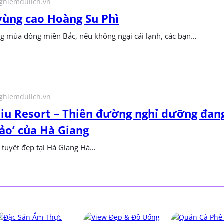
ghiemdulich.vn
vùng cao Hoàng Su Phì
g mùa đông miền Bắc, nếu không ngại cái lạnh, các bạn…
ghiemdulich.vn
iu Resort – Thiên đường nghỉ dưỡng đang
đảo’ của Hà Giang
 tuyệt đẹp tại Hà Giang Hà…