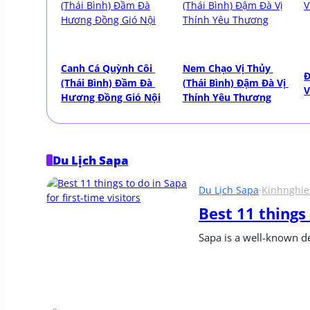
Canh Cá Quỳnh Côi 
Nem Chạo Vị Thủy 
Đ
(Thái Bình) Đầm Đà 
(Thái Bình) Đậm Đà Vị 
V
Hương Đồng Gió Nội
Thính Yêu Thương
Du Lịch Sapa
Du Lịch Sapa
·
Kinhnghie
Best 11 things 
Sapa is a well-known d