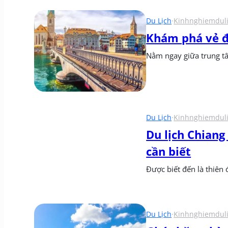
Du Lịch
·
Kinhnghiemduli
Khám phá vẻ đ
Nằm ngay giữa trung t
Du Lịch
·
Kinhnghiemduli
Du lịch Chiang
cần biết
Được biết đến là thiên
Du Lịch
·
Kinhnghiemduli