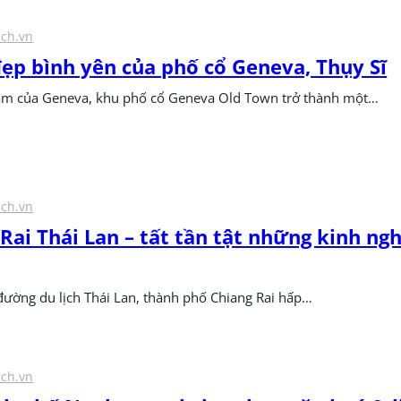
ch.vn
ẹp bình yên của phố cổ Geneva, Thụy Sĩ
âm của Geneva, khu phố cổ Geneva Old Town trở thành một…
ch.vn
 Rai Thái Lan – tất tần tật những kinh ngh
 đường du lịch Thái Lan, thành phố Chiang Rai hấp…
ch.vn