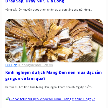
Dray Sap, Dray Nur, Gia Long
Vùng đất Tây Nguyên được thiên nhiên ưu ái ban tặng cho núi rừng…
Du Lịch
·
Kinhnghiemdulich.vn
Kinh nghiệm du lịch Măng Đen nên mua đặc sản 
gì ngon về làm quà?
Đi tour du lịch Kon Tum Măng Đen, ngoài khám phá những địa điểm…