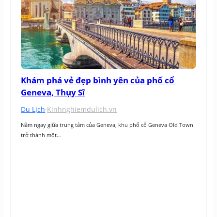
Khám phá vẻ đẹp bình yên của phố cổ 
Geneva, Thụy Sĩ
Du Lịch
·
Kinhnghiemdulich.vn
Nằm ngay giữa trung tâm của Geneva, khu phố cổ Geneva Old Town 
trở thành một…