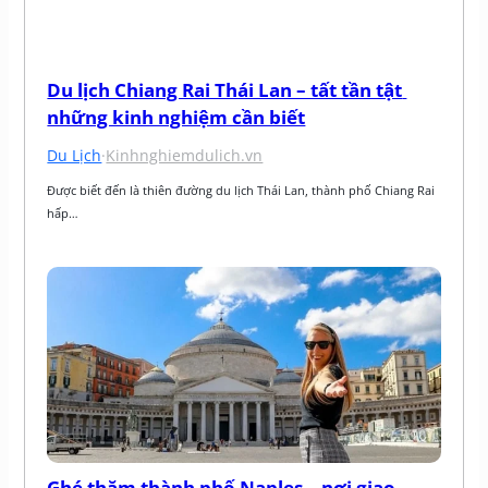
Du lịch Chiang Rai Thái Lan – tất tần tật 
những kinh nghiệm cần biết
Du Lịch
·
Kinhnghiemdulich.vn
Được biết đến là thiên đường du lịch Thái Lan, thành phố Chiang Rai 
hấp…
Ghé thăm thành phố Naples – nơi giao 