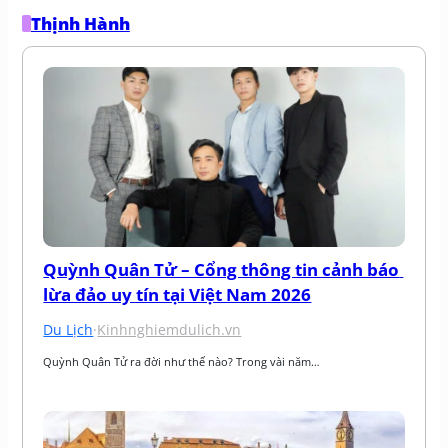
Thịnh Hành
Quỳnh Quân Tử – Cổng thông tin cảnh báo 
lừa đảo uy tín tại Việt Nam 2026
Du Lịch
·
Kinhnghiemdulich.vn
Quỳnh Quân Tử ra đời như thế nào? Trong vài năm…