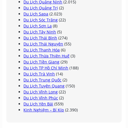
Du Lịch Quảng Ninh
(2.015)
Du Lịch Quảng Trị
(2)
Du Lịch Sapa
(2.023)
Du Lịch Sóc Trăng
(22)
Du Lịch Sơn La
(8)
Du Lịch Tây Ninh
(5)
Du Lịch Thái Bình
(274)
Du Lịch Thái Nguyên
(55)
Du Lịch Thanh Hóa
(6)
Du Lịch Thừa Thiên Huế
(3)
Du Lịch Tiền Giang
(29)
Du Lịch TP Hồ Chí Minh
(188)
Du Lịch Trà Vinh
(14)
Du Lịch Trung Quốc
(2)
Du Lịch Tuyên Quang
(150)
Du Lịch Vĩnh Long
(22)
Du Lịch Vĩnh Phúc
(2)
Du Lịch Yên Bái
(559)
Kinh Nghiệm – Bí Kíp
(2.390)