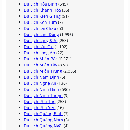
Du Lịch Hòa Bình
(545)
Du Lịch Khánh Hòa
(36)
Du Lịch Kiên Giang
(51)
Du Lịch Kon Tum
(7)
Du Lịch Lai Châu
(53)
Du Lịch Lâm Đồng
(1.996)
Du Lịch Lạng Sơn
(253)
Du Lịch Lào Cai
(1.192)
Du Lịch Long An
(22)
Du Lịch Miền Bắc
(6.271)
Du Lịch Miền Tây
(874)
Du Lịch Miền Trung
(2.055)
Du Lịch Nam Định
(5)
Du Lịch Nghệ An
(136)
Du Lịch Ninh Bình
(696)
Du Lịch Ninh Thuận
(9)
Du Lịch Phú Thọ
(253)
Du Lịch Phú Yên
(16)
Du Lịch Quảng Bình
(3)
Du Lịch Quảng Nam
(6)
Du Lịch Quảng Ngãi
(4)