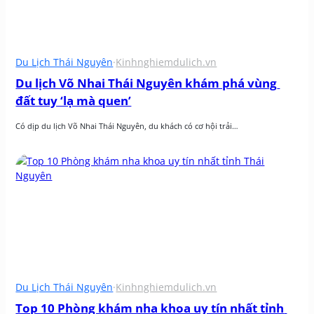
Du Lịch Thái Nguyên
·
Kinhnghiemdulich.vn
Du lịch Võ Nhai Thái Nguyên khám phá vùng 
đất tuy ‘lạ mà quen’
Có dịp du lịch Võ Nhai Thái Nguyên, du khách có cơ hội trải…
Du Lịch Thái Nguyên
·
Kinhnghiemdulich.vn
Top 10 Phòng khám nha khoa uy tín nhất tỉnh 