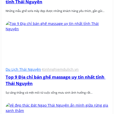
tỉnh Thái Nguyên
Những mẫu ghế sofa mây đẹp được những khách hàng yêu thích, gần gũi…
Du Lịch Thái Nguyên
·
Kinhnghiemdulich.vn
Top 9 Địa chỉ bán ghế massage uy tín nhất tỉnh 
Thái Nguyên
Sự căng thẳng và mệt mỏi từ cuộc sống mưu sinh ảnh hưởng rất…