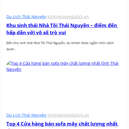
Du Lịch Thái Nguyên
·
Kinhnghiemdulich.vn
Khu sinh thái Nhà Tôi Thái Nguyên – điểm đến 
hấp dẫn với vô số trò vui
Đến khu sinh thái Nhà Tôi Thái Nguyên, du khách được ngắm nhìn cảnh 
quan…
Du Lịch Thái Nguyên
·
Kinhnghiemdulich.vn
Top 4 Cửa hàng bán sofa mây chất lượng nhất 