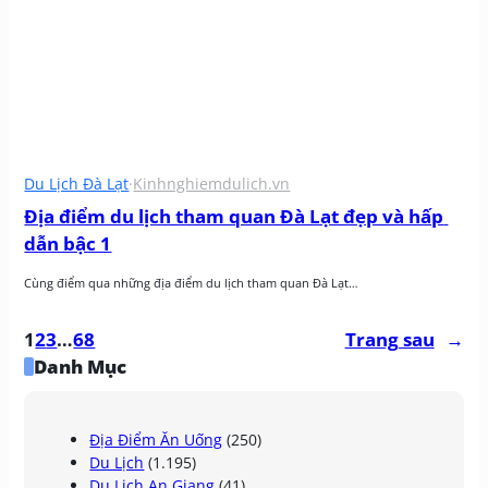
Du Lịch Đà Lạt
·
Kinhnghiemdulich.vn
Địa điểm du lịch tham quan Đà Lạt đẹp và hấp 
dẫn bậc 1
Cùng điểm qua những địa điểm du lịch tham quan Đà Lạt…
1
2
3
…
68
Trang sau
→
Danh Mục
Địa Điểm Ăn Uống
(250)
Du Lịch
(1.195)
Du Lịch An Giang
(41)