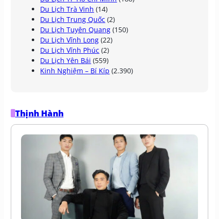
Du Lịch Trà Vinh
(14)
Du Lịch Trung Quốc
(2)
Du Lịch Tuyên Quang
(150)
Du Lịch Vĩnh Long
(22)
Du Lịch Vĩnh Phúc
(2)
Du Lịch Yên Bái
(559)
Kinh Nghiệm – Bí Kíp
(2.390)
Thịnh Hành