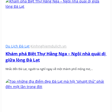
Du Lịch Đà Lạt
·
Kinhnghiemdulich.vn
Khám phá Biệt Thự Hằng Nga – Ngôi nhà quái dị 
giữa lòng Đà Lạt
Nhắc đến Đà Lạt, người ta nghĩ ngay về một thành phố mộng mơ,…