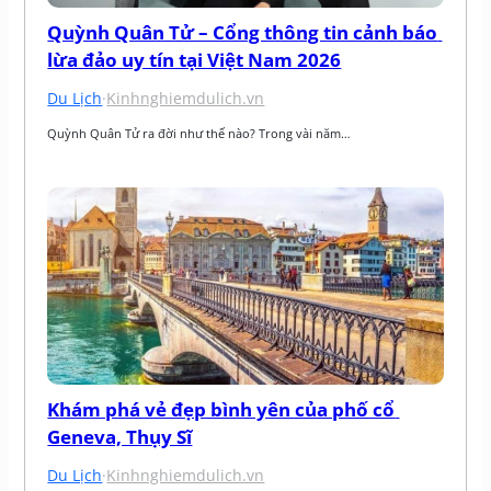
Quỳnh Quân Tử – Cổng thông tin cảnh báo 
lừa đảo uy tín tại Việt Nam 2026
Du Lịch
·
Kinhnghiemdulich.vn
Quỳnh Quân Tử ra đời như thế nào? Trong vài năm…
Khám phá vẻ đẹp bình yên của phố cổ 
Geneva, Thụy Sĩ
Du Lịch
·
Kinhnghiemdulich.vn