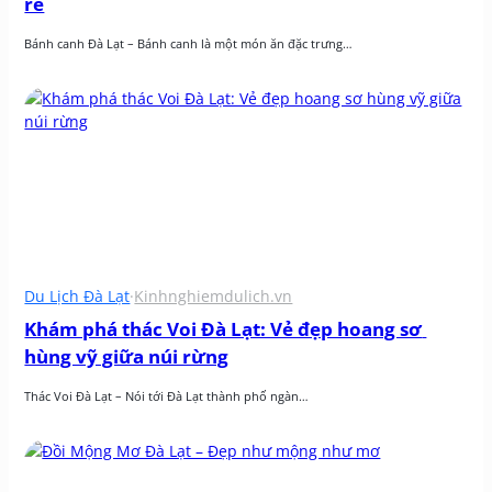
rẻ
Bánh canh Đà Lạt – Bánh canh là một món ăn đặc trưng…
Du Lịch Đà Lạt
·
Kinhnghiemdulich.vn
Khám phá thác Voi Đà Lạt: Vẻ đẹp hoang sơ 
hùng vỹ giữa núi rừng
Thác Voi Đà Lạt – Nói tới Đà Lạt thành phố ngàn…