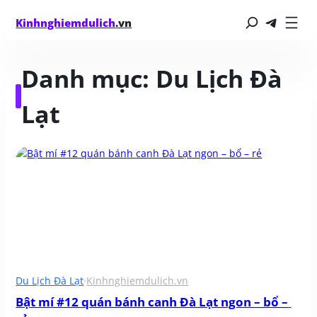
Kinhnghiemdulich
.vn
Danh mục:
Du Lịch Đà
Lạt
Du Lịch Đà Lạt
·
Kinhnghiemdulich.vn
Bật mí #12 quán bánh canh Đà Lạt ngon – bổ – 