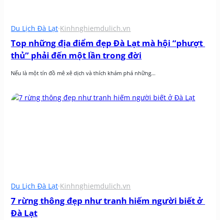
Du Lịch Đà Lạt
·
Kinhnghiemdulich.vn
Top những địa điểm đẹp Đà Lạt mà hội “phượt 
thủ” phải đến một lần trong đời
Nếu là một tín đồ mê xê dịch và thích khám phá những…
Du Lịch Đà Lạt
·
Kinhnghiemdulich.vn
7 rừng thông đẹp như tranh hiếm người biết ở 
Đà Lạt