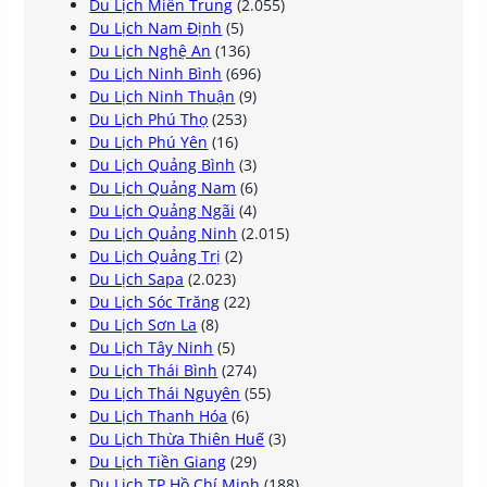
Du Lịch Miền Trung
(2.055)
Du Lịch Nam Định
(5)
Du Lịch Nghệ An
(136)
Du Lịch Ninh Bình
(696)
Du Lịch Ninh Thuận
(9)
Du Lịch Phú Thọ
(253)
Du Lịch Phú Yên
(16)
Du Lịch Quảng Bình
(3)
Du Lịch Quảng Nam
(6)
Du Lịch Quảng Ngãi
(4)
Du Lịch Quảng Ninh
(2.015)
Du Lịch Quảng Trị
(2)
Du Lịch Sapa
(2.023)
Du Lịch Sóc Trăng
(22)
Du Lịch Sơn La
(8)
Du Lịch Tây Ninh
(5)
Du Lịch Thái Bình
(274)
Du Lịch Thái Nguyên
(55)
Du Lịch Thanh Hóa
(6)
Du Lịch Thừa Thiên Huế
(3)
Du Lịch Tiền Giang
(29)
Du Lịch TP Hồ Chí Minh
(188)