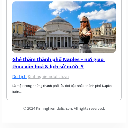
Ghé thăm thành phố Naples – nơi giao 
thoa văn hoá & lịch sử nước Ý
Du Lịch
·
Kinhnghiemdulich.vn
Là một trong những thành phố lâu đời bậc nhất, thành phố Naples 
luôn…
© 2024 Kinhnghiemdulich.vn. All rights reserved.