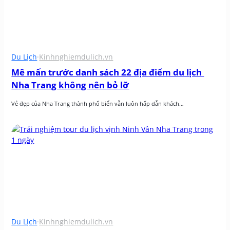
Du Lịch
·
Kinhnghiemdulich.vn
Mê mẩn trước danh sách 22 địa điểm du lịch 
Nha Trang không nên bỏ lỡ
Vẻ đẹp của Nha Trang thành phố biển vẫn luôn hấp dẫn khách…
Du Lịch
·
Kinhnghiemdulich.vn