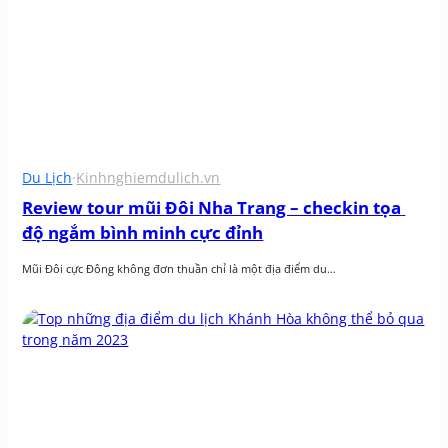
Du Lịch
·
Kinhnghiemdulich.vn
Review tour mũi Đôi Nha Trang – checkin tọa 
độ ngắm bình minh cực đỉnh
Mũi Đôi cực Đông không đơn thuần chỉ là một địa điểm du…