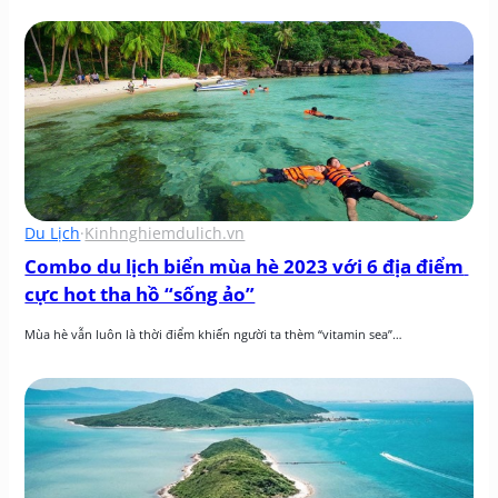
Du Lịch
·
Kinhnghiemdulich.vn
Combo du lịch biển mùa hè 2023 với 6 địa điểm 
cực hot tha hồ “sống ảo”
Mùa hè vẫn luôn là thời điểm khiến người ta thèm “vitamin sea”…