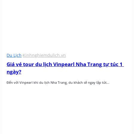
Du Lịch
·
Kinhnghiemdulich.vn
Giá vé tour du lịch Vinpearl Nha Trang tự túc 1 
ngày?
Đến với Vinpearl khi du lịch Nha Trang, du khách sẽ ngay lập tức…