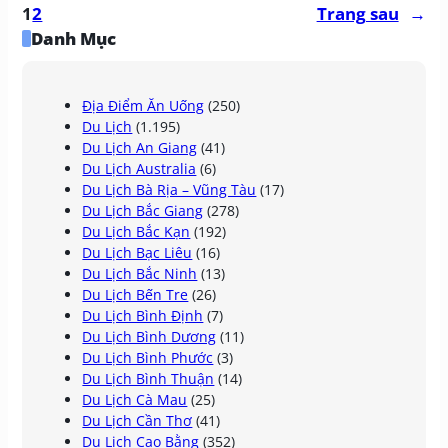
1
2
Trang sau
→
Danh Mục
Địa Điểm Ăn Uống
(250)
Du Lịch
(1.195)
Du Lịch An Giang
(41)
Du Lịch Australia
(6)
Du Lịch Bà Rịa – Vũng Tàu
(17)
Du Lịch Bắc Giang
(278)
Du Lịch Bắc Kạn
(192)
Du Lịch Bạc Liêu
(16)
Du Lịch Bắc Ninh
(13)
Du Lịch Bến Tre
(26)
Du Lịch Bình Định
(7)
Du Lịch Bình Dương
(11)
Du Lịch Bình Phước
(3)
Du Lịch Bình Thuận
(14)
Du Lịch Cà Mau
(25)
Du Lịch Cần Thơ
(41)
Du Lịch Cao Bằng
(352)