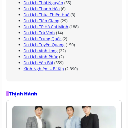
Du Lịch Thái Nguyên
(55)
Du Lịch Thanh Hóa
(6)
Du Lịch Thừa Thiên Huế
(3)
Du Lịch Tiền Giang
(29)
Du Lịch TP Hồ Chí Minh
(188)
Du Lịch Trà Vinh
(14)
Du Lịch Trung Quốc
(2)
Du Lịch Tuyên Quang
(150)
Du Lịch Vĩnh Long
(22)
Du Lịch Vĩnh Phúc
(2)
Du Lịch Yên Bái
(559)
Kinh Nghiệm – Bí Kíp
(2.390)
Thịnh Hành