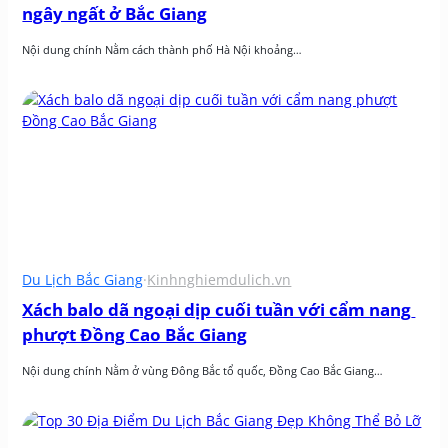
ngây ngất ở Bắc Giang
Nội dung chính Nằm cách thành phố Hà Nội khoảng…
Du Lịch Bắc Giang
·
Kinhnghiemdulich.vn
Xách balo dã ngoại dịp cuối tuần với cẩm nang 
phượt Đồng Cao Bắc Giang
Nội dung chính Nằm ở vùng Đông Bắc tổ quốc, Đồng Cao Bắc Giang…