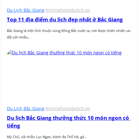
Du Lịch Bắc Giang
·
Kinhnghiemdulich.vn
Top 11 địa điểm du lịch đẹp nhất ở Bắc Giang
Bắc Giang là một tỉnh thuộc vùng Đông Bắc nước ta, nơi được thiên nhiên ưu 
đãi với nhiều…
Du Lịch Bắc Giang
·
Kinhnghiemdulich.vn
Du lịch Bắc Giang thưởng thức 10 món ngon có 
tiếng
Mỳ Chũ, vải thiều Lục Ngạn, bánh đa Thổ Hà, gà…