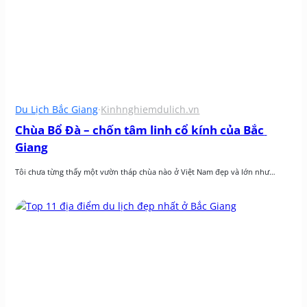
Du Lịch Bắc Giang
·
Kinhnghiemdulich.vn
Chùa Bổ Đà – chốn tâm linh cổ kính của Bắc 
Giang
Tôi chưa từng thấy một vườn tháp chùa nào ở Việt Nam đẹp và lớn như…