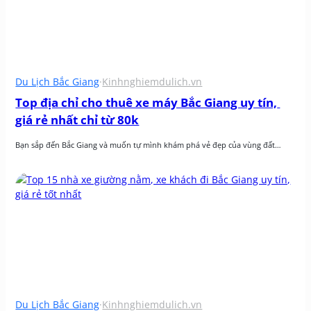
Du Lịch Bắc Giang
·
Kinhnghiemdulich.vn
Top địa chỉ cho thuê xe máy Bắc Giang uy tín, 
giá rẻ nhất chỉ từ 80k
Bạn sắp đến Bắc Giang và muốn tự mình khám phá vẻ đẹp của vùng đất…
Du Lịch Bắc Giang
·
Kinhnghiemdulich.vn