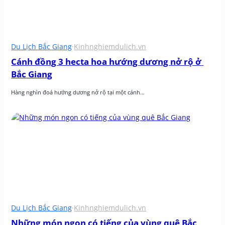
Du Lịch Bắc Giang
·
Kinhnghiemdulich.vn
Cánh đồng 3 hecta hoa hướng dương nở rộ ở 
Bắc Giang
Hàng nghìn đoá hướng dương nở rộ tại một cánh…
Du Lịch Bắc Giang
·
Kinhnghiemdulich.vn
Những món ngon có tiếng của vùng quê Bắc 