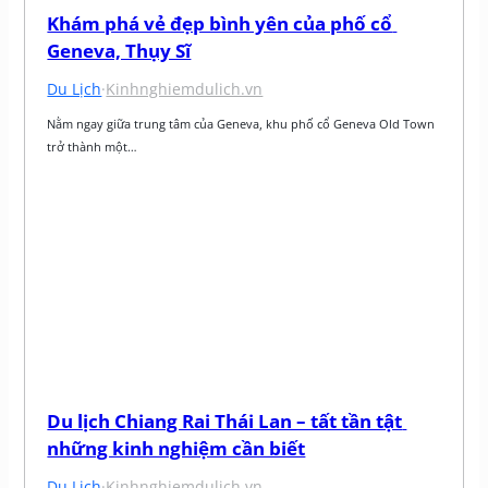
Khám phá vẻ đẹp bình yên của phố cổ 
Geneva, Thụy Sĩ
Du Lịch
·
Kinhnghiemdulich.vn
Nằm ngay giữa trung tâm của Geneva, khu phố cổ Geneva Old Town 
trở thành một…
Du lịch Chiang Rai Thái Lan – tất tần tật 
những kinh nghiệm cần biết
Du Lịch
·
Kinhnghiemdulich.vn