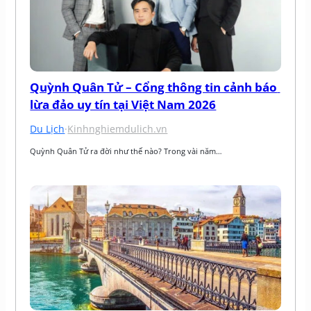
Quỳnh Quân Tử – Cổng thông tin cảnh báo 
lừa đảo uy tín tại Việt Nam 2026
Du Lịch
·
Kinhnghiemdulich.vn
Quỳnh Quân Tử ra đời như thế nào? Trong vài năm…