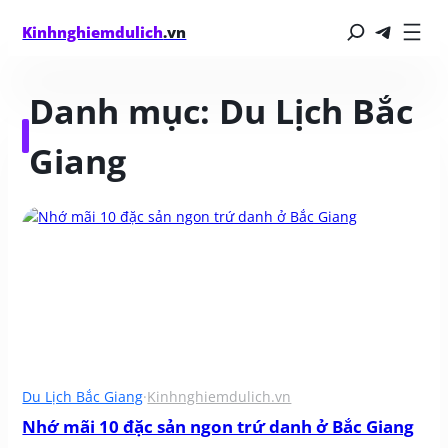
Kinhnghiemdulich
.vn
Danh mục:
Du Lịch Bắc
Giang
Du Lịch Bắc Giang
·
Kinhnghiemdulich.vn
Nhớ mãi 10 đặc sản ngon trứ danh ở Bắc Giang