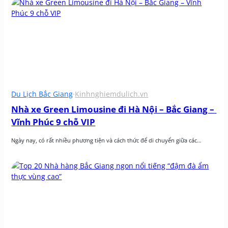
Du Lịch Bắc Giang
·
Kinhnghiemdulich.vn
Nhà xe Green Limousine đi Hà Nội – Bắc Giang – 
Vĩnh Phúc 9 chỗ VIP
Ngày nay, có rất nhiều phương tiện và cách thức để di chuyển giữa các…