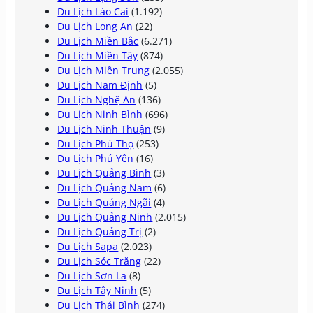
Du Lịch Lào Cai
(1.192)
Du Lịch Long An
(22)
Du Lịch Miền Bắc
(6.271)
Du Lịch Miền Tây
(874)
Du Lịch Miền Trung
(2.055)
Du Lịch Nam Định
(5)
Du Lịch Nghệ An
(136)
Du Lịch Ninh Bình
(696)
Du Lịch Ninh Thuận
(9)
Du Lịch Phú Thọ
(253)
Du Lịch Phú Yên
(16)
Du Lịch Quảng Bình
(3)
Du Lịch Quảng Nam
(6)
Du Lịch Quảng Ngãi
(4)
Du Lịch Quảng Ninh
(2.015)
Du Lịch Quảng Trị
(2)
Du Lịch Sapa
(2.023)
Du Lịch Sóc Trăng
(22)
Du Lịch Sơn La
(8)
Du Lịch Tây Ninh
(5)
Du Lịch Thái Bình
(274)