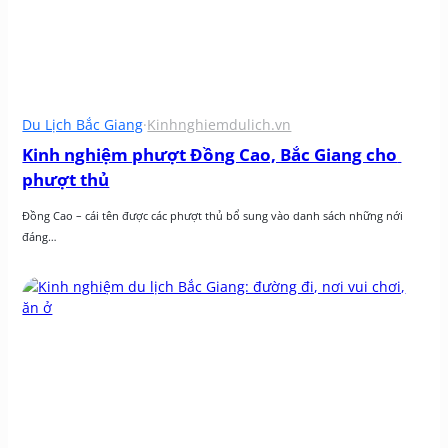
Du Lịch Bắc Giang
·
Kinhnghiemdulich.vn
Kinh nghiệm phượt Đồng Cao, Bắc Giang cho 
phượt thủ
Đồng Cao – cái tên được các phượt thủ bổ sung vào danh sách những nới 
đáng…