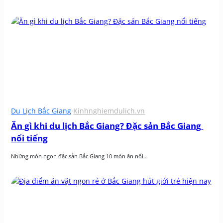
Du Lịch Bắc Giang
·
Kinhnghiemdulich.vn
Ăn gì khi du lịch Bắc Giang? Đặc sản Bắc Giang 
nổi tiếng
Những món ngon đặc sản Bắc Giang 10 món ăn nổi…