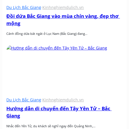
Du Lịch Bắc Giang
·
Kinhnghiemdulich.vn
Đồi dứa Bắc Giang vào mùa chín vàng, đẹp thơ 
mộng
Cánh đồng dứa bát ngát ở Lục Nam (Bắc Giang) đang…
Du Lịch Bắc Giang
·
Kinhnghiemdulich.vn
Hướng dẫn di chuyển đến Tây Yên Tử – Bắc 
Giang
Nhắc đến Yên Tử, du khách sẽ nghĩ ngay đến Quảng Ninh,…