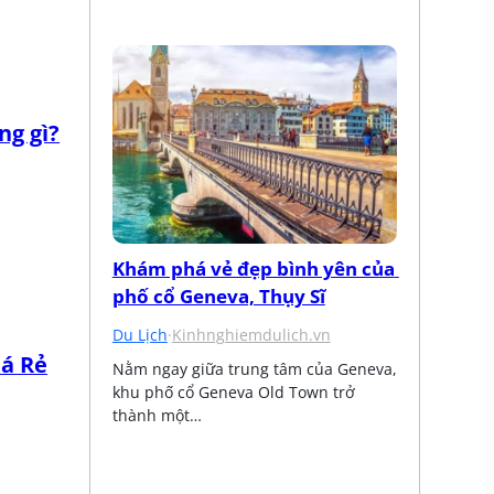
ng gì?
Khám phá vẻ đẹp bình yên của 
phố cổ Geneva, Thụy Sĩ
Du Lịch
·
Kinhnghiemdulich.vn
iá Rẻ
Nằm ngay giữa trung tâm của Geneva, 
khu phố cổ Geneva Old Town trở 
thành một…