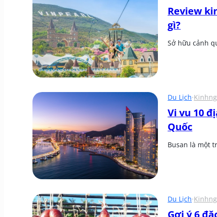
Review kin
gì?
Sở hữu cảnh qu
Du Lịch
·
Kinhng
Vi vu 10 đ
Quốc
Busan là một 
Du Lịch
·
Kinhng
Gợi ý 6 đặ