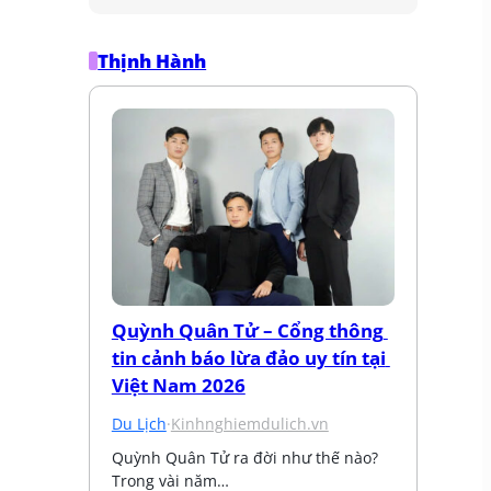
Thịnh Hành
Quỳnh Quân Tử – Cổng thông 
tin cảnh báo lừa đảo uy tín tại 
Việt Nam 2026
Du Lịch
·
Kinhnghiemdulich.vn
Quỳnh Quân Tử ra đời như thế nào? 
Trong vài năm…