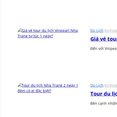
Du Lịch
·
Kinhng
Giá vé tou
Đến với Vinpea
Du Lịch
·
Kinhng
Tour du lị
Bên cạnh những