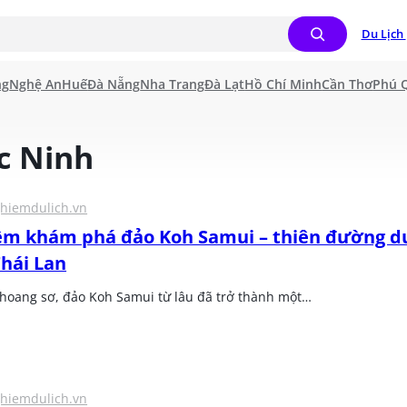
Du Lịch 
ng
Nghệ An
Huế
Đà Nẵng
Nha Trang
Đà Lạt
Hồ Chí Minh
Cần Thơ
Phú 
c Ninh
hiemdulich.vn
ệm khám phá đảo Koh Samui – thiên đường du 
Thái Lan
hoang sơ, đảo Koh Samui từ lâu đã trở thành một…
hiemdulich.vn