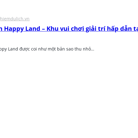
hiemdulich.vn
h Happy Land – Khu vui chơi giải trí hấp dẫn tạ
appy Land được coi như một bản sao thu nhỏ…