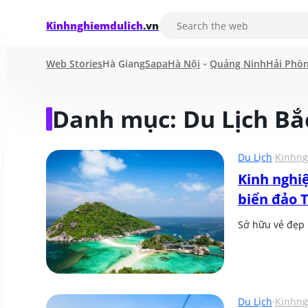
Kinhnghiemdulich
.vn
Web Stories
Hà Giang
Sapa
Hà Nội
Quảng Ninh
Hải Phò
Danh mục:
Du Lịch Bắ
Du Lịch
·
Kinhng
Kinh nghi
biển đảo 
Sở hữu vẻ đẹp 
Du Lịch
·
Kinhng