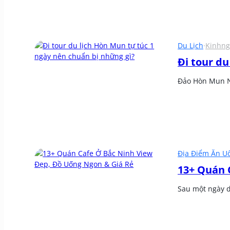
Du Lịch
·
Kinhng
Đi tour du
Đảo Hòn Mun N
Địa Điểm Ăn U
13+ Quán 
Sau một ngày d