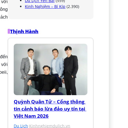
Du Lịch Yên Bái
(559)
 với
Kinh Nghiệm – Bí Kíp
(2.390)
hông
hách
Thịnh Hành
 đến
 với
eii,
Quỳnh Quân Tử – Cổng thông 
tin cảnh báo lừa đảo uy tín tại 
Việt Nam 2026
Du Lịch
·
Kinhnghiemdulich.vn