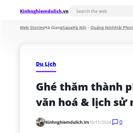
Kinhnghiemdulich
.vn
Web Stories
Hà Giang
Sapa
Hà Nội
Quảng Ninh
Hải Phò
Du Lịch
Ghé thăm thành ph
văn hoá & lịch sử
0
Kinhnghiemdulich.vn
10/11/2024