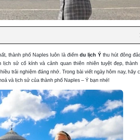
hất, thành phố Naples luôn là điểm
du lịch Ý
thu hút đông đả
 lịch sử cổ kính và cảnh quan thiên nhiên tuyệt đẹp, thành
iều trải nghiệm đáng nhớ. Trong bài viết ngày hôm nay, hãy 
oá và lịch sử của thành phố Naples – Ý bạn nhé!