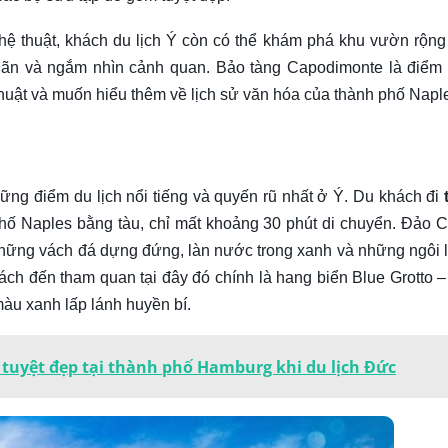
ệ thuật, khách du lịch Ý còn có thể khám phá khu vườn rộng
giãn và ngắm nhìn cảnh quan. Bảo tàng Capodimonte là điểm
thuật và muốn hiểu thêm về lịch sử văn hóa của thành phố Napl
ững điểm du lịch nổi tiếng và quyến rũ nhất ở Ý. Du khách đi
hố Naples bằng tàu, chỉ mất khoảng 30 phút di chuyển. Đảo C
 những vách đá dựng đứng, làn nước trong xanh và những ngôi 
ách đến tham quan tại đây đó chính là hang biển Blue Grotto –
màu xanh lấp lánh huyền bí.
 tuyệt đẹp tại thành phố Hamburg khi du lịch Đức