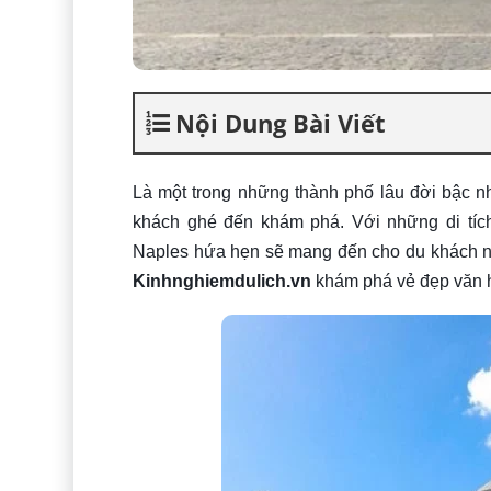
Nội Dung Bài Viết
Là một trong những thành phố lâu đời bậc n
khách ghé đến khám phá. Với những di tích
Naples hứa hẹn sẽ mang đến cho du khách nh
Kinhnghiemdulich.vn
khám phá vẻ đẹp văn h