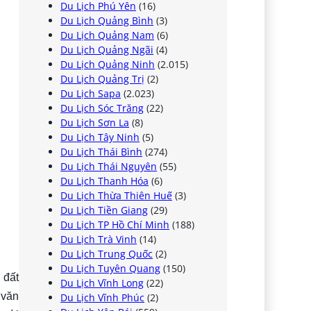
Du Lịch Phú Yên
(16)
Du Lịch Quảng Bình
(3)
Du Lịch Quảng Nam
(6)
Du Lịch Quảng Ngãi
(4)
Du Lịch Quảng Ninh
(2.015)
Du Lịch Quảng Trị
(2)
Du Lịch Sapa
(2.023)
Du Lịch Sóc Trăng
(22)
Du Lịch Sơn La
(8)
Du Lịch Tây Ninh
(5)
Du Lịch Thái Bình
(274)
Du Lịch Thái Nguyên
(55)
Du Lịch Thanh Hóa
(6)
Du Lịch Thừa Thiên Huế
(3)
Du Lịch Tiền Giang
(29)
Du Lịch TP Hồ Chí Minh
(188)
Du Lịch Trà Vinh
(14)
Du Lịch Trung Quốc
(2)
Du Lịch Tuyên Quang
(150)
 đất
Du Lịch Vĩnh Long
(22)
 văn
Du Lịch Vĩnh Phúc
(2)