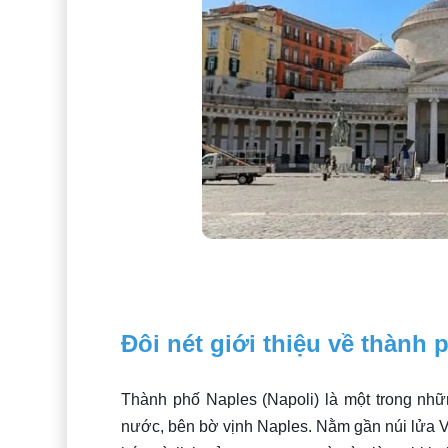
Đôi nét giới thiệu về thành 
Thành phố Naples (Napoli) là một trong nhữ
nước, bên bờ vịnh Naples. Nằm gần núi lửa Ve