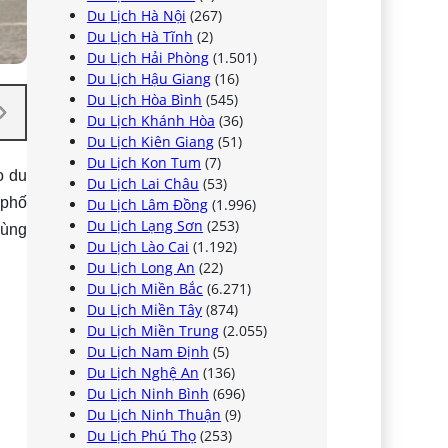
Du Lịch Hà Nội
(267)
Du Lịch Hà Tĩnh
(2)
Du Lịch Hải Phòng
(1.501)
Du Lịch Hậu Giang
(16)
Du Lịch Hòa Bình
(545)
Du Lịch Khánh Hòa
(36)
Du Lịch Kiên Giang
(51)
Du Lịch Kon Tum
(7)
o du
Du Lịch Lai Châu
(53)
 phố
Du Lịch Lâm Đồng
(1.996)
Du Lịch Lạng Sơn
(253)
cùng
Du Lịch Lào Cai
(1.192)
Du Lịch Long An
(22)
Du Lịch Miền Bắc
(6.271)
Du Lịch Miền Tây
(874)
Du Lịch Miền Trung
(2.055)
Du Lịch Nam Định
(5)
Du Lịch Nghệ An
(136)
Du Lịch Ninh Bình
(696)
Du Lịch Ninh Thuận
(9)
Du Lịch Phú Thọ
(253)