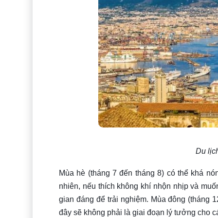
Du lịc
Mùa hè (tháng 7 đến tháng 8) có thể khá nón
nhiên, nếu thích không khí nhộn nhịp và muốn
gian đáng để trải nghiệm. Mùa đông (tháng 12
đây sẽ không phải là giai đoạn lý tưởng cho c