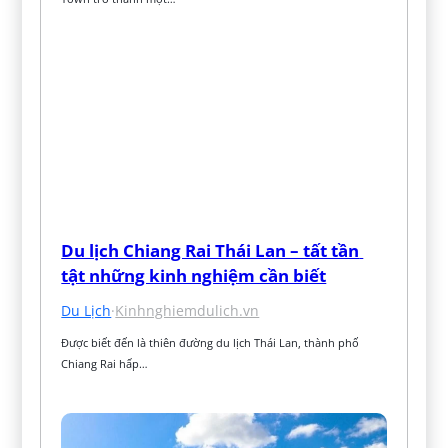
Du lịch Chiang Rai Thái Lan – tất tần 
tật những kinh nghiệm cần biết
Du Lịch
·
Kinhnghiemdulich.vn
Được biết đến là thiên đường du lịch Thái Lan, thành phố 
Chiang Rai hấp…