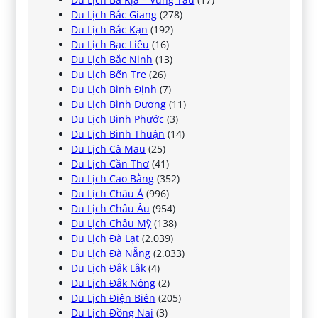
Du Lịch Bắc Giang
(278)
Du Lịch Bắc Kạn
(192)
Du Lịch Bạc Liêu
(16)
Du Lịch Bắc Ninh
(13)
Du Lịch Bến Tre
(26)
Du Lịch Bình Định
(7)
Du Lịch Bình Dương
(11)
Du Lịch Bình Phước
(3)
Du Lịch Bình Thuận
(14)
Du Lịch Cà Mau
(25)
Du Lịch Cần Thơ
(41)
Du Lịch Cao Bằng
(352)
Du Lịch Châu Á
(996)
Du Lịch Châu Âu
(954)
Du Lịch Châu Mỹ
(138)
Du Lịch Đà Lạt
(2.039)
Du Lịch Đà Nẵng
(2.033)
Du Lịch Đắk Lắk
(4)
Du Lịch Đắk Nông
(2)
Du Lịch Điện Biên
(205)
Du Lịch Đồng Nai
(3)