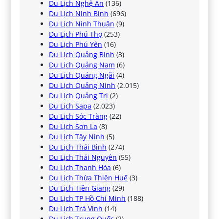
Du Lịch Nghệ An
(136)
Du Lịch Ninh Bình
(696)
Du Lịch Ninh Thuận
(9)
Du Lịch Phú Thọ
(253)
Du Lịch Phú Yên
(16)
Du Lịch Quảng Bình
(3)
Du Lịch Quảng Nam
(6)
Du Lịch Quảng Ngãi
(4)
Du Lịch Quảng Ninh
(2.015)
Du Lịch Quảng Trị
(2)
Du Lịch Sapa
(2.023)
Du Lịch Sóc Trăng
(22)
Du Lịch Sơn La
(8)
Du Lịch Tây Ninh
(5)
Du Lịch Thái Bình
(274)
Du Lịch Thái Nguyên
(55)
Du Lịch Thanh Hóa
(6)
Du Lịch Thừa Thiên Huế
(3)
Du Lịch Tiền Giang
(29)
Du Lịch TP Hồ Chí Minh
(188)
Du Lịch Trà Vinh
(14)
Du Lịch Trung Quốc
(2)