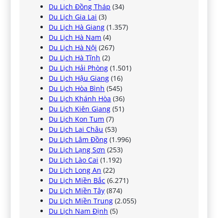
Du Lịch Đồng Tháp
(34)
Du Lịch Gia Lai
(3)
Du Lịch Hà Giang
(1.357)
Du Lịch Hà Nam
(4)
Du Lịch Hà Nội
(267)
Du Lịch Hà Tĩnh
(2)
Du Lịch Hải Phòng
(1.501)
Du Lịch Hậu Giang
(16)
Du Lịch Hòa Bình
(545)
Du Lịch Khánh Hòa
(36)
Du Lịch Kiên Giang
(51)
Du Lịch Kon Tum
(7)
Du Lịch Lai Châu
(53)
Du Lịch Lâm Đồng
(1.996)
Du Lịch Lạng Sơn
(253)
Du Lịch Lào Cai
(1.192)
Du Lịch Long An
(22)
Du Lịch Miền Bắc
(6.271)
Du Lịch Miền Tây
(874)
Du Lịch Miền Trung
(2.055)
Du Lịch Nam Định
(5)