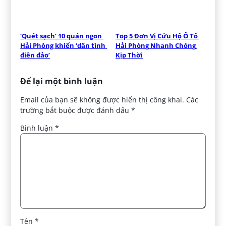
‘Quét sạch’ 10 quán ngon 
Top 5 Đơn Vị Cứu Hộ Ô Tô 
Hải Phòng khiến ‘dân tình 
Hải Phòng Nhanh Chóng 
điên đảo’
Kịp Thời
Để lại một bình luận
Email của bạn sẽ không được hiển thị công khai.
Các
trường bắt buộc được đánh dấu
*
Bình luận
*
Tên
*