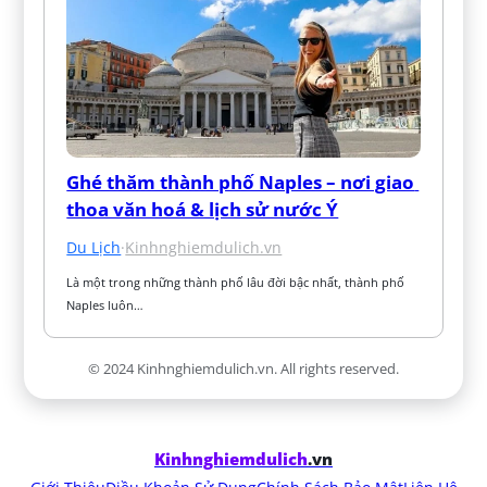
Ghé thăm thành phố Naples – nơi giao 
thoa văn hoá & lịch sử nước Ý
Du Lịch
·
Kinhnghiemdulich.vn
Là một trong những thành phố lâu đời bậc nhất, thành phố 
Naples luôn…
© 2024 Kinhnghiemdulich.vn. All rights reserved.
Kinhnghiemdulich
.vn