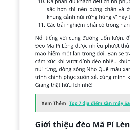
Đa phần du khách đều chinh phục 
sắc hơn thì nên dừng chân và ở
khung cảnh núi rừng hùng vĩ này 
Các trải nghiệm phải có trong hàn
Nổi tiếng với cung đường uốn lượn, đ
Đèo Mã Pí Lèng được nhiều phượt thủ
mạo hiểm một lần trong đời. Bạn sẽ tr
cảm xúc khi vượt đỉnh đèo nhiều khúc
núi rừng, dòng sông Nho Quế màu xan
trình chinh phục suôn sẻ, cùng mình
Giang thật hữu ích nhé!
Xem Thêm
Top 7 địa điểm săn mây S
Giới thiệu đèo Mã Pí Lè