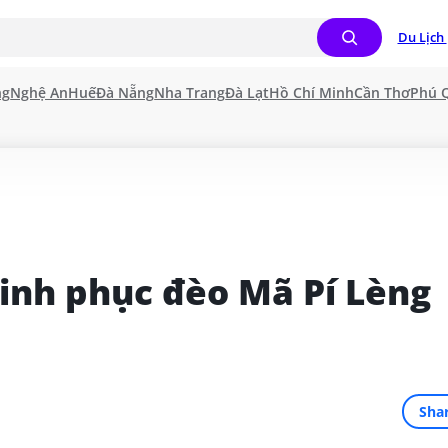
Du Lịch 
ng
Nghệ An
Huế
Đà Nẵng
Nha Trang
Đà Lạt
Hồ Chí Minh
Cần Thơ
Phú 
inh phục đèo Mã Pí Lèng 
Sha