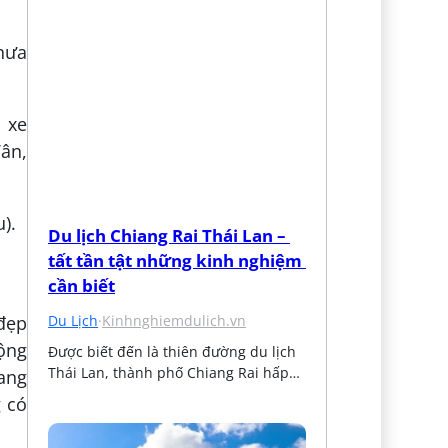
hưa
 xe
Vân,
).
Du lịch Chiang Rai Thái Lan – 
tất tần tật những kinh nghiệm 
cần biết
Du Lịch
·
Kinhnghiemdulich.vn
 đẹp
ộng
Được biết đến là thiên đường du lịch 
Thái Lan, thành phố Chiang Rai hấp…
ang
 có