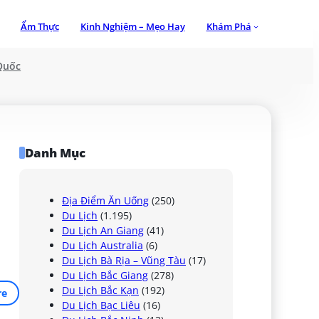
Ẩm Thực
Kinh Nghiệm – Mẹo Hay
Khám Phá
Quốc
Danh Mục
Địa Điểm Ăn Uống
(250)
Du Lịch
(1.195)
Du Lịch An Giang
(41)
Du Lịch Australia
(6)
Du Lịch Bà Rịa – Vũng Tàu
(17)
Du Lịch Bắc Giang
(278)
Du Lịch Bắc Kạn
(192)
re
Du Lịch Bạc Liêu
(16)