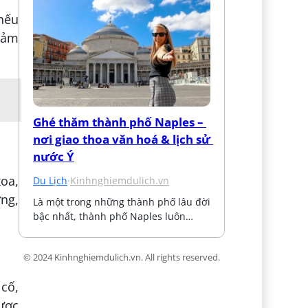
 nếu
 đảm
Ghé thăm thành phố Naples – 
nơi giao thoa văn hoá & lịch sử 
nước Ý
xoa,
Du Lịch
·
Kinhnghiemdulich.vn
ng,
Là một trong những thành phố lâu đời 
bậc nhất, thành phố Naples luôn…
© 2024 Kinhnghiemdulich.vn. All rights reserved.
cố,
được