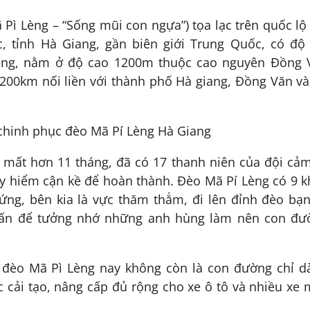
Pì Lèng – “Sống mũi con ngựa”) tọa lạc trên quốc lộ
, tỉnh Hà Giang, gần biên giới Trung Quốc, có độ 
èng, nằm ở độ cao 1200m thuộc cao nguyên Đồng 
00km nối liền với thành phố Hà giang, Đồng Văn và
 mất hơn 11 tháng, đã có 17 thanh niên của đội cả
uy hiểm cận kề để hoàn thành. Đèo Mã Pí Lèng có 9 
ng, bên kia là vực thăm thẳm, đi lên đỉnh đèo bạn
u ấn để tưởng nhớ những anh hùng làm nên con đư
đèo Mã Pì Lèng nay không còn là con đường chỉ d
 cải tạo, nâng cấp đủ rộng cho xe ô tô và nhiều xe