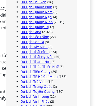
Du Lịch Phú Yên
(16)
Du Lịch Quảng Bình
(3)
 4C,
Du Lịch Quảng Nam
(6)
dài
Du Lịch Quảng Ngãi
(4)
Văn
Du Lịch Quảng Ninh
(2.015)
Du Lịch Quảng Trị
(2)
 thị
Du Lịch Sapa
(2.023)
Du Lịch Sóc Trăng
(22)
Du Lịch Sơn La
(8)
Du Lịch Tây Ninh
(5)
Du Lịch Thái Bình
(274)
m tử
Du Lịch Thái Nguyên
(55)
khúc
Du Lịch Thanh Hóa
(6)
Du Lịch Thừa Thiên Huế
(3)
 sẽ
Du Lịch Tiền Giang
(29)
ờng
Du Lịch TP Hồ Chí Minh
(188)
Du Lịch Trà Vinh
(14)
Du Lịch Trung Quốc
(2)
ành
Du Lịch Tuyên Quang
(150)
Du Lịch Vĩnh Long
(22)
 máy
Du Lịch Vĩnh Phúc
(2)