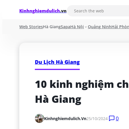
Kinhnghiemdulich
.vn
Web Stories
Hà Giang
Sapa
Hà Nội
Quảng Ninh
Hải Phò
Du Lịch Hà Giang
10 kinh nghiệm ch
Hà Giang
0
Kinhnghiemdulich.vn
25/10/2024