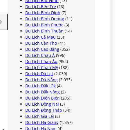
Du Lịch Bắc Ninh
(13)
Du Lịch Bến Tre
(26)
Du Lịch Bình Định
(7)
Du Lịch Bình Dương
(11)
Du Lịch Bình Phước
(3)
Du Lịch Bình Thuận
(14)
Du Lịch Cà Mau
(25)
Du Lịch Cần Thơ
(41)
Du Lịch Cao Bằng
(352)
Du Lịch Châu Á
(996)
Du Lịch Châu Âu
(954)
Du Lịch Châu Mỹ
(138)
Du Lịch Đà Lạt
(2.039)
Du Lịch Đà Nẵng
(2.033)
Du Lịch Đắk Lắk
(4)
Du Lịch Đắk Nông
(2)
Du Lịch Điện Biên
(205)
Du Lịch Đồng Nai
(3)
Du Lịch Đồng Tháp
(34)
Du Lịch Gia Lai
(3)
Du Lịch Hà Giang
(1.357)
Du Lịch Hà Nam
(4)