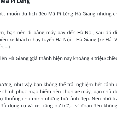
 Mã Pì Lèng
ớc, muốn du lịch đèo Mã Pí Lèng Hà Giang nhưng c
, bạn nên đi bằng máy bay đến Hà Nội, sau đó đi
hiều xe khách chạy tuyến Hà Nội – Hà Giang (xe Hải 
n,…)
 lên Hà Giang (giá thành hiện nay khoảng 3 triệu/chiều
hường, như vậy bạn không thể trải nghiệm hết cảnh
ê chinh phục mạo hiểm nên chọn xe máy, bạn chủ đ
 tự thưởng cho mình những bức ảnh đẹp. Nên nhớ tr
 đủ dụng cụ vá xe, xăng dự trữ,… vì đoạn đèo không