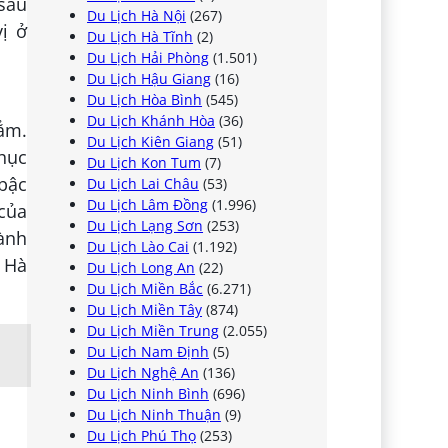
 sâu
Du Lịch Hà Nội
(267)
ị ở
Du Lịch Hà Tĩnh
(2)
Du Lịch Hải Phòng
(1.501)
Du Lịch Hậu Giang
(16)
Du Lịch Hòa Bình
(545)
Du Lịch Khánh Hòa
(36)
hẳm.
Du Lịch Kiên Giang
(51)
hục
Du Lịch Kon Tum
(7)
 bậc
Du Lịch Lai Châu
(53)
Du Lịch Lâm Đồng
(1.996)
 của
Du Lịch Lạng Sơn
(253)
ành
Du Lịch Lào Cai
(1.192)
 Hà
Du Lịch Long An
(22)
Du Lịch Miền Bắc
(6.271)
Du Lịch Miền Tây
(874)
Du Lịch Miền Trung
(2.055)
Du Lịch Nam Định
(5)
Du Lịch Nghệ An
(136)
Du Lịch Ninh Bình
(696)
Du Lịch Ninh Thuận
(9)
Du Lịch Phú Thọ
(253)