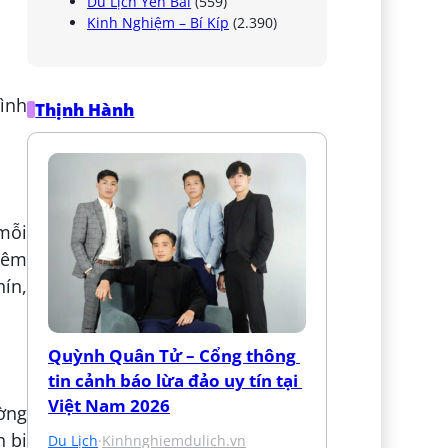
Du Lịch Yên Bái
(559)
Kinh Nghiệm – Bí Kíp
(2.390)
ình
Thịnh Hành
mỗi
iêm
ín,
Quỳnh Quân Tử – Cổng thông 
tin cảnh báo lừa đảo uy tín tại 
Việt Nam 2026
ường
n bị
Du Lịch
·
Kinhnghiemdulich.vn