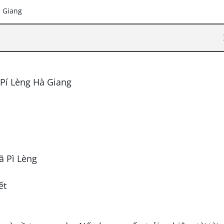
Pí Lèng Hà Giang
c
ã Pì Lèng
ết