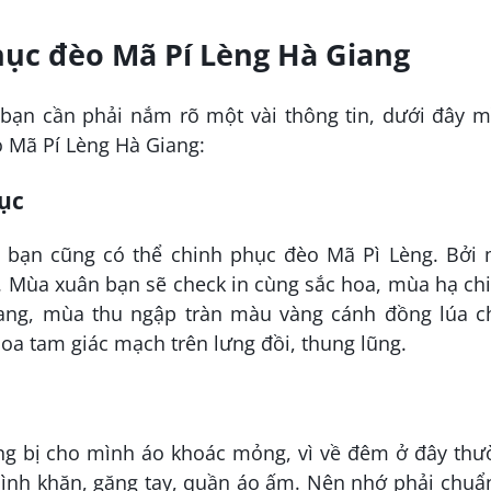
hục đèo Mã Pí Lèng Hà Giang
bạn cần phải nắm rõ một vài thông tin, dưới đây m
o Mã Pí Lèng Hà Giang:
hục
 bạn cũng có thể chinh phục đèo Mã Pì Lèng. Bởi 
. Mùa xuân bạn sẽ check in cùng sắc hoa, mùa hạ ch
ng, mùa thu ngập tràn màu vàng cánh đồng lúa ch
 tam giác mạch trên lưng đồi, thung lũng.
ang bị cho mình áo khoác mỏng, vì về đêm ở đây th
mình khăn, găng tay, quần áo ấm. Nên nhớ phải chuẩ