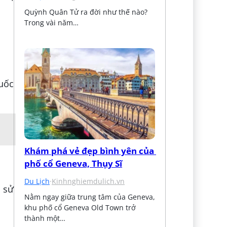
Quỳnh Quân Tử ra đời như thế nào? 
Trong vài năm…
uốc
Khám phá vẻ đẹp bình yên của 
phố cổ Geneva, Thụy Sĩ
Du Lịch
·
Kinhnghiemdulich.vn
 sử
Nằm ngay giữa trung tâm của Geneva, 
khu phố cổ Geneva Old Town trở 
thành một…