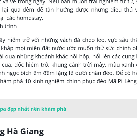
và về trong ngày. Nếu bạn muốn trải nghiệm từ từ,
 lại qua đêm để tận hưởng được những điều thú v
tại các homestay.
h trình
ầy hiểm trở với những vách đá cheo leo, vực sâu t
 khắp mọi miền đất nước ước muốn thử sức chinh p
ải qua những khoảnh khắc hồi hộp, nổi lên các cung
 cua, dốc hiểm trở, khung cảnh trời mây, màu xanh
h ngọc bích êm đềm lặng lẽ dưới chân đèo. Để có h
 khám phá 10 kinh nghiệm chinh phục đèo Mã Pí Lèng
apa đẹp nhất nên khám phá
ng Hà Giang