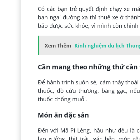
Có các bạn trẻ quyết định chạy xe má
bạn ngại đường xa thì thuê xe ở thàn
bảo được sức khỏe, vì mình còn chinh
Xem Thêm
Kinh nghiệm du lịch Thung
Cần mang theo những thứ cần 
Để hành trình suôn sẻ, cảm thấy thoả
thuốc, đồ cứu thương, băng gạc, nếu
thuốc chống muỗi.
Món ăn đặc sản
Đến với Mã Pí Lèng, hầu như đều là 
lạp xưởng, thịt trâu gác bếp, món rê