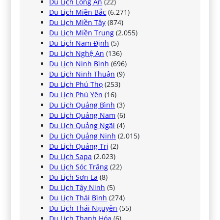
Du Lịch Long An
(22)
Du Lịch Miền Bắc
(6.271)
Du Lịch Miền Tây
(874)
Du Lịch Miền Trung
(2.055)
Du Lịch Nam Định
(5)
Du Lịch Nghệ An
(136)
Du Lịch Ninh Bình
(696)
Du Lịch Ninh Thuận
(9)
Du Lịch Phú Thọ
(253)
Du Lịch Phú Yên
(16)
Du Lịch Quảng Bình
(3)
Du Lịch Quảng Nam
(6)
Du Lịch Quảng Ngãi
(4)
Du Lịch Quảng Ninh
(2.015)
Du Lịch Quảng Trị
(2)
Du Lịch Sapa
(2.023)
Du Lịch Sóc Trăng
(22)
Du Lịch Sơn La
(8)
Du Lịch Tây Ninh
(5)
Du Lịch Thái Bình
(274)
Du Lịch Thái Nguyên
(55)
Du Lịch Thanh Hóa
(6)