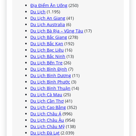
Địa Điểm Ăn Uống
(250)
Du Lịch
(1.195)
Du Lịch An Giang
(41)
Du Lịch Australia
(6)
Du Lịch Bà Rịa – Vũng Tàu
(17)
Du Lịch Bắc Giang
(278)
Du Lịch Bắc Kạn
(192)
Du Lịch Bạc Liêu
(16)
Du Lịch Bắc Ninh
(13)
Du Lịch Bến Tre
(26)
Du Lịch Bình Định
(7)
Du Lịch Bình Dương
(11)
Du Lịch Bình Phước
(3)
Du Lịch Bình Thuận
(14)
Du Lịch Cà Mau
(25)
Du Lịch Cần Thơ
(41)
Du Lịch Cao Bằng
(352)
Du Lịch Châu Á
(996)
Du Lịch Châu Âu
(954)
Du Lịch Châu Mỹ
(138)
Du Lịch Đà Lạt
(2.039)