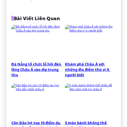
Bài Viết Liên Quan
Đà Nẵng tổ chức lỗ hội đèn 
Khám phá Châu Á với 
lồng Châu Á vào dịp trung 
những địa điểm thú vị ít 
thu
người biết
Côn Đảo lọt top 10 điểm du 
5 món bánh không thể 