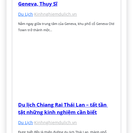
Geneva, Thụy Sĩ
Du Lịch
·
Kinhnghiemdulich.vn
Nằm ngay giữa trung tâm của Geneva, khu phố cổ Geneva Old 
Town trở thành một…
Du lịch Chiang Rai Thái Lan – tất tần 
tật những kinh nghiệm cần biết
Du Lịch
·
Kinhnghiemdulich.vn
Được biết đến là thiên đường du lịch Thái Lan, thành phố 