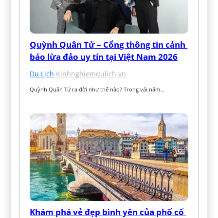
Quỳnh Quân Tử – Cổng thông tin cảnh 
báo lừa đảo uy tín tại Việt Nam 2026
Du Lịch
·
Kinhnghiemdulich.vn
Quỳnh Quân Tử ra đời như thế nào? Trong vài năm…
Khám phá vẻ đẹp bình yên của phố cổ 