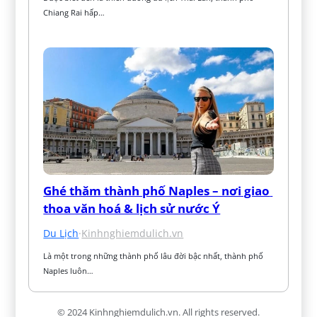
Chiang Rai hấp…
Ghé thăm thành phố Naples – nơi giao 
thoa văn hoá & lịch sử nước Ý
Du Lịch
·
Kinhnghiemdulich.vn
Là một trong những thành phố lâu đời bậc nhất, thành phố 
Naples luôn…
© 2024 Kinhnghiemdulich.vn. All rights reserved.