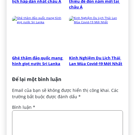
lịch hấp dẫn nhất châu Á
thiếu để đón năm mới tại 
châu Á
Ghé thăm đảo quốc mang 
Kinh Nghiệm Du Lịch Thái 
hình giọt nước Sri Lanka
Lan Mùa Covid-19 Mới Nhất
Để lại một bình luận
Email của bạn sẽ không được hiển thị công khai.
Các
trường bắt buộc được đánh dấu
*
Bình luận
*