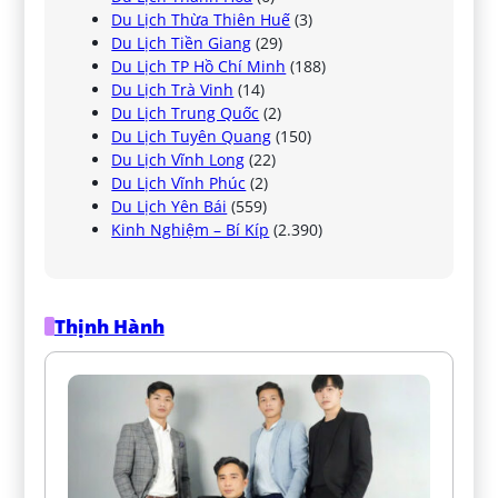
Du Lịch Thừa Thiên Huế
(3)
Du Lịch Tiền Giang
(29)
Du Lịch TP Hồ Chí Minh
(188)
Du Lịch Trà Vinh
(14)
Du Lịch Trung Quốc
(2)
Du Lịch Tuyên Quang
(150)
Du Lịch Vĩnh Long
(22)
Du Lịch Vĩnh Phúc
(2)
Du Lịch Yên Bái
(559)
Kinh Nghiệm – Bí Kíp
(2.390)
Thịnh Hành