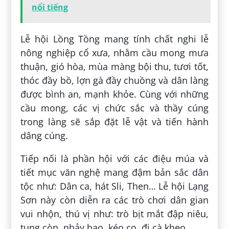
nổi tiếng
Lễ hội Lồng Tồng mang tính chất nghi lễ
nông nghiệp cổ xưa, nhằm cầu mong mưa
thuận, gió hòa, mùa màng bội thu, tươi tốt,
thóc đầy bồ, lợn gà đầy chuồng và dân làng
được bình an, mạnh khỏe. Cùng với những
cầu mong, các vị chức sắc và thầy cúng
trong làng sẽ sắp đặt lễ vật và tiến hành
dâng cúng.
Tiếp nối là phần hội với các điệu múa và
tiết mục văn nghệ mang đậm bản sắc dân
tộc như: Dân ca, hát Sli, Then… Lễ hội Lạng
Sơn này còn diễn ra các trò chơi dân gian
vui nhộn, thú vị như: trò bịt mắt đập niêu,
tung còn, nhảy bao, kéo co, đi cà kheo…