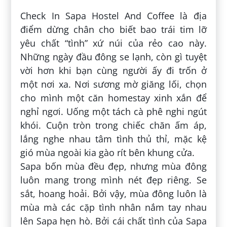
Check In Sapa Hostel And Coffee là địa
điểm dừng chân cho biết bao trái tim lỡ
yêu chất “tình” xứ núi của rẻo cao này.
Những ngày đầu đông se lạnh, còn gì tuyệt
vời hơn khi bạn cùng người ấy đi trốn ở
một nơi xa. Nơi sương mờ giăng lối, chọn
cho mình một căn homestay xinh xắn để
nghỉ ngơi. Uống một tách cà phê nghi ngút
khói. Cuộn tròn trong chiếc chăn ấm áp,
lắng nghe nhau tâm tình thủ thỉ, mặc kệ
gió mùa ngoài kia gào rít bên khung cửa.
Sapa bốn mùa đều đẹp, nhưng mùa đông
luôn mang trong mình nét đẹp riêng. Se
sắt, hoang hoải. Bởi vậy, mùa đông luôn là
mùa mà các cặp tình nhân nắm tay nhau
lên Sapa hẹn hò. Bởi cái chất tình của Sapa