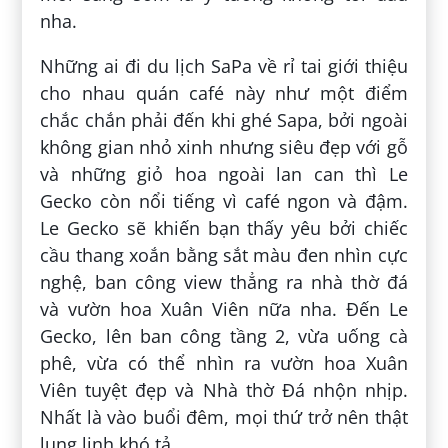
nha.
Những ai đi du lịch SaPa về rỉ tai giới thiệu
cho nhau quán café này như một điểm
chắc chắn phải đến khi ghé Sapa, bởi ngoài
không gian nhỏ xinh nhưng siêu đẹp với gỗ
và những giỏ hoa ngoài lan can thì Le
Gecko còn nổi tiếng vì café ngon và đậm.
Le Gecko sẽ khiến bạn thấy yêu bởi chiếc
cầu thang xoắn bằng sắt màu đen nhìn cực
nghệ, ban công view thẳng ra nhà thờ đá
và vườn hoa Xuân Viên nữa nha. Đến Le
Gecko, lên ban công tầng 2, vừa uống cà
phê, vừa có thể nhìn ra vườn hoa Xuân
Viên tuyệt đẹp và Nhà thờ Đá nhộn nhịp.
Nhất là vào buổi đêm, mọi thứ trở nên thật
lung linh khó tả.