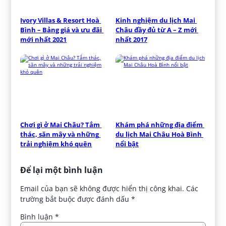
Ivory Villas & Resort Hoà 
Kinh nghiệm du lịch Mai 
Bình – Bảng giá và ưu đãi 
Châu đầy đủ từ A – Z mới 
mới nhất 2021
nhất 2017
Chơi gì ở Mai Châu? Tắm 
Khám phá những địa điểm 
thác, săn mây và những 
du lịch Mai Châu Hoà Bình 
trải nghiệm khó quên
nổi bật
Để lại một bình luận
Email của bạn sẽ không được hiển thị công khai.
Các
trường bắt buộc được đánh dấu
*
Bình luận
*