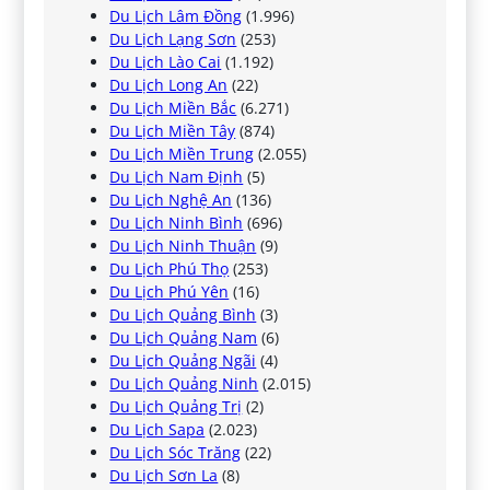
Du Lịch Lâm Đồng
(1.996)
Du Lịch Lạng Sơn
(253)
Du Lịch Lào Cai
(1.192)
Du Lịch Long An
(22)
Du Lịch Miền Bắc
(6.271)
Du Lịch Miền Tây
(874)
Du Lịch Miền Trung
(2.055)
Du Lịch Nam Định
(5)
Du Lịch Nghệ An
(136)
Du Lịch Ninh Bình
(696)
Du Lịch Ninh Thuận
(9)
Du Lịch Phú Thọ
(253)
Du Lịch Phú Yên
(16)
Du Lịch Quảng Bình
(3)
Du Lịch Quảng Nam
(6)
Du Lịch Quảng Ngãi
(4)
Du Lịch Quảng Ninh
(2.015)
Du Lịch Quảng Trị
(2)
Du Lịch Sapa
(2.023)
Du Lịch Sóc Trăng
(22)
Du Lịch Sơn La
(8)