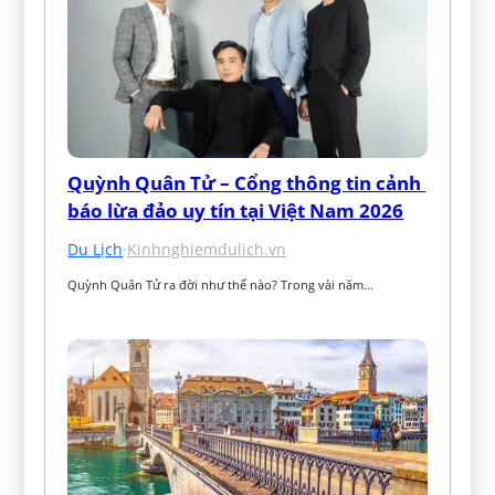
Quỳnh Quân Tử – Cổng thông tin cảnh 
báo lừa đảo uy tín tại Việt Nam 2026
Du Lịch
·
Kinhnghiemdulich.vn
Quỳnh Quân Tử ra đời như thế nào? Trong vài năm…