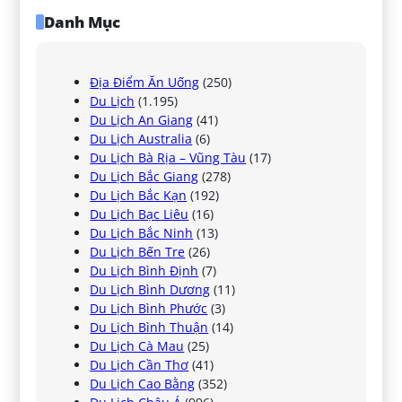
Danh Mục
Địa Điểm Ăn Uống
(250)
Du Lịch
(1.195)
Du Lịch An Giang
(41)
Du Lịch Australia
(6)
Du Lịch Bà Rịa – Vũng Tàu
(17)
Du Lịch Bắc Giang
(278)
Du Lịch Bắc Kạn
(192)
Du Lịch Bạc Liêu
(16)
Du Lịch Bắc Ninh
(13)
Du Lịch Bến Tre
(26)
Du Lịch Bình Định
(7)
Du Lịch Bình Dương
(11)
Du Lịch Bình Phước
(3)
Du Lịch Bình Thuận
(14)
Du Lịch Cà Mau
(25)
Du Lịch Cần Thơ
(41)
Du Lịch Cao Bằng
(352)