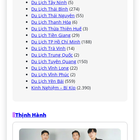
Du Lịch Tây Ninh
(5)
Du Lịch Thái Bình
(274)
Du Lịch Thái Nguyên
(55)
Du Lịch Thanh Hóa
(6)
Du Lịch Thừa Thiên Huế
(3)
Du Lịch Tiền Giang
(29)
Du Lịch TP Hồ Chí Minh
(188)
Du Lịch Trà Vinh
(14)
Du Lịch Trung Quốc
(2)
Du Lịch Tuyên Quang
(150)
Du Lịch Vĩnh Long
(22)
Du Lịch Vĩnh Phúc
(2)
Du Lịch Yên Bái
(559)
Kinh Nghiệm – Bí Kíp
(2.390)
Thịnh Hành