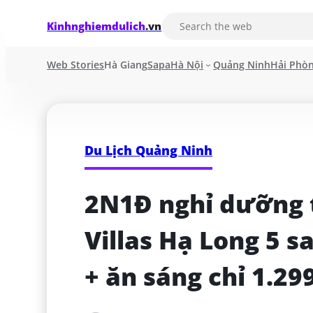
Kinhnghiemdulich
.vn
Web Stories
Hà Giang
Sapa
Hà Nội
Quảng Ninh
Hải Phò
Du Lịch Quảng Ninh
2N1Đ nghỉ dưỡng t
Villas Hạ Long 5 s
+ ăn sáng chỉ 1.29