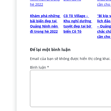
Khám phá những 
Cô Tô Village – 
“Bí kíp 
bãi biển đẹp tại 
Khu nghỉ dưỡng 
lịch đảo
Quảng Ninh nên 
tuyệt đẹp tại bờ 
– Quảng
đi trong hè 2022
biển Cô Tô
chắc chắ
cần cho
Để lại một bình luận
Email của bạn sẽ không được hiển thị công khai.
Bình luận
*