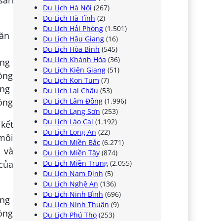
sản
Du Lịch Hà Nội
(267)
Du Lịch Hà Tĩnh
(2)
Du Lịch Hải Phòng
(1.501)
Du Lịch Hậu Giang
(16)
Du Lịch Hòa Bình
(545)
Du Lịch Khánh Hòa
(36)
Du Lịch Kiên Giang
(51)
Du Lịch Kon Tum
(7)
Du Lịch Lai Châu
(53)
Du Lịch Lâm Đồng
(1.996)
Du Lịch Lạng Sơn
(253)
Du Lịch Lào Cai
(1.192)
kết
Du Lịch Long An
(22)
môi
Du Lịch Miền Bắc
(6.271)
 và
Du Lịch Miền Tây
(874)
Du Lịch Miền Trung
(2.055)
của
Du Lịch Nam Định
(5)
Du Lịch Nghệ An
(136)
Du Lịch Ninh Bình
(696)
Du Lịch Ninh Thuận
(9)
Du Lịch Phú Thọ
(253)