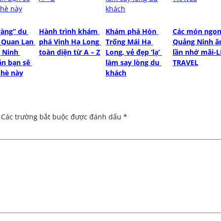
vàng” du 
Hành trình khám 
Khám phá Hòn 
Các món ngon
 Quan Lạn 
phá Vịnh Hạ Long 
Trống Mái Hạ 
Quảng Ninh ăn
 Ninh 
toàn diện từ A – Z
Long, vẻ đẹp ‘lạ’ 
lần nhớ mãi-L
n bạn sẽ 
làm say lòng du 
TRAVEL
 hè này
khách
Các trường bắt buộc được đánh dấu
*