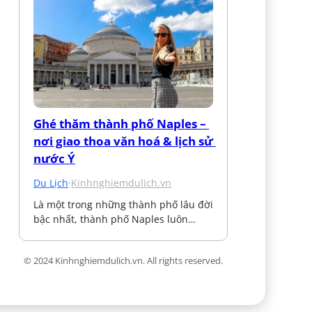
Ghé thăm thành phố Naples – 
nơi giao thoa văn hoá & lịch sử 
nước Ý
Du Lịch
·
Kinhnghiemdulich.vn
Là một trong những thành phố lâu đời 
bậc nhất, thành phố Naples luôn…
© 2024 Kinhnghiemdulich.vn. All rights reserved.