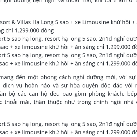
ghỉ dưỡng tiện nghi và thoải mái, khi tới thăm di 
ang đến một phong cách nghỉ dưỡng mới, với sự 
i, dịch vụ hoàn hảo và sự hòa quyện độc đáo với 
 Toàn bộ các căn hộ đều bao gồm phòng khách, bếp
 thoải mái, thân thuộc như trong chính ngôi nhà 