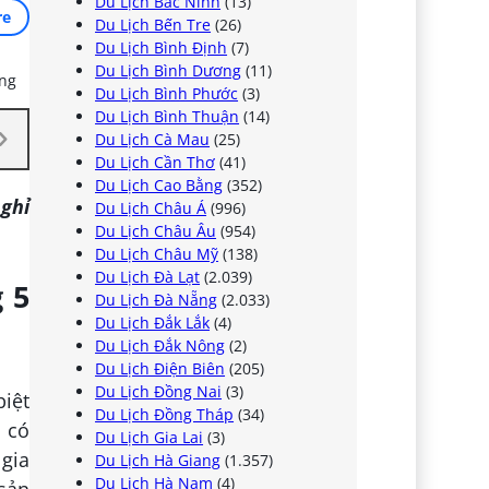
Du Lịch Bắc Ninh
(13)
re
Du Lịch Bến Tre
(26)
Du Lịch Bình Định
(7)
Du Lịch Bình Dương
(11)
Du Lịch Bình Phước
(3)
Du Lịch Bình Thuận
(14)
Du Lịch Cà Mau
(25)
Du Lịch Cần Thơ
(41)
Du Lịch Cao Bằng
(352)
ghỉ
Du Lịch Châu Á
(996)
Du Lịch Châu Âu
(954)
Du Lịch Châu Mỹ
(138)
Du Lịch Đà Lạt
(2.039)
 5
Du Lịch Đà Nẵng
(2.033)
Du Lịch Đắk Lắk
(4)
Du Lịch Đắk Nông
(2)
Du Lịch Điện Biên
(205)
Du Lịch Đồng Nai
(3)
iệt
Du Lịch Đồng Tháp
(34)
u có
Du Lịch Gia Lai
(3)
 gia
Du Lịch Hà Giang
(1.357)
Du Lịch Hà Nam
(4)