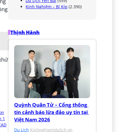
Du Lịch Yên Bái
(559)
Kinh Nghiệm – Bí Kíp
(2.390)
Thịnh Hành
 khứ
Quỳnh Quân Tử – Cổng thông 
tin cảnh báo lừa đảo uy tín tại 
Việt Nam 2026
Du Lịch
·
Kinhnghiemdulich.vn