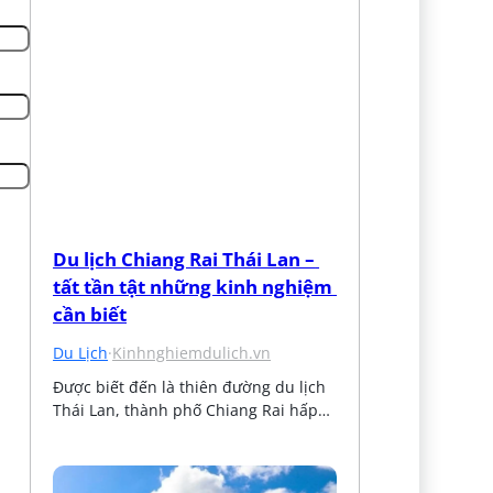
Du lịch Chiang Rai Thái Lan – 
tất tần tật những kinh nghiệm 
cần biết
Du Lịch
·
Kinhnghiemdulich.vn
Được biết đến là thiên đường du lịch 
Thái Lan, thành phố Chiang Rai hấp…