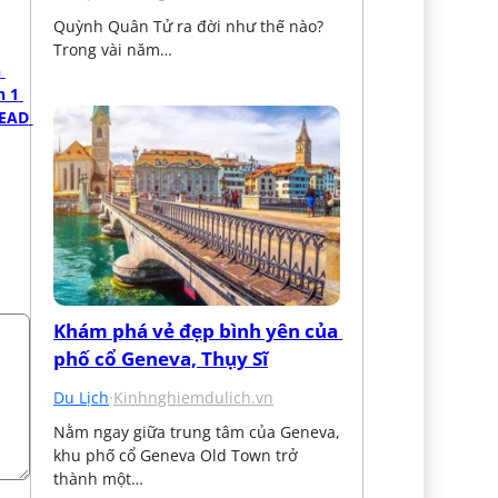
Quỳnh Quân Tử ra đời như thế nào? 
Trong vài năm…
 
 1 
EAD 
Khám phá vẻ đẹp bình yên của 
phố cổ Geneva, Thụy Sĩ
Du Lịch
·
Kinhnghiemdulich.vn
Nằm ngay giữa trung tâm của Geneva, 
khu phố cổ Geneva Old Town trở 
thành một…