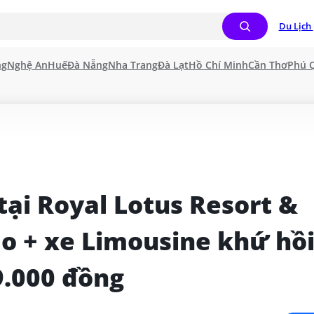
Du Lịch 
ng
Nghệ An
Huế
Đà Nẵng
Nha Trang
Đà Lạt
Hồ Chí Minh
Cần Thơ
Phú 
ại Royal Lotus Resort & 
ao + xe Limousine khứ hồi
9.000 đồng