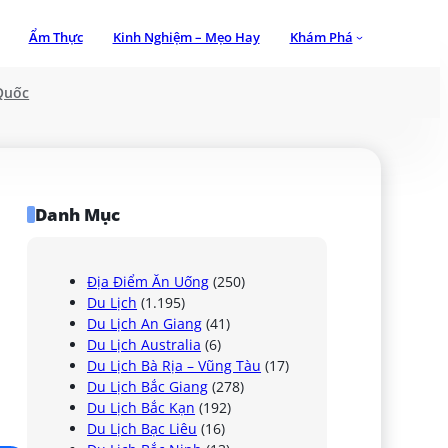
Ẩm Thực
Kinh Nghiệm – Mẹo Hay
Khám Phá
Quốc
Danh Mục
Địa Điểm Ăn Uống
(250)
Du Lịch
(1.195)
Du Lịch An Giang
(41)
 
Du Lịch Australia
(6)
Du Lịch Bà Rịa – Vũng Tàu
(17)
Du Lịch Bắc Giang
(278)
Du Lịch Bắc Kạn
(192)
Du Lịch Bạc Liêu
(16)