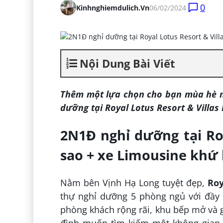
0
Kinhnghiemdulich.vn
06/02/2024
Nội Dung Bài Viết
Thêm một lựa chọn cho bạn mùa hè nà
dưỡng tại Royal Lotus Resort & Villas
2N1Đ nghỉ dưỡng tại Roy
sao + xe Limousine khứ h
Nằm bên Vịnh Hạ Long tuyệt đẹp,
Roy
thự nghỉ dưỡng 5 phòng ngủ với đầy đ
phòng khách rộng rãi, khu bếp mở và g