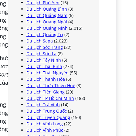
Du Lịch Phú Yên
(16)
Du Lịch Quảng Bình
(3)
Du Lịch Quảng Nam
(6)
Du Lịch Quảng Ngãi
(4)
Du Lịch Quảng Ninh
(2.015)
Du Lịch Quảng Trị
(2)
Du Lịch Sapa
(2.023)
Du Lịch Sóc Trăng
(22)
Du Lịch Sơn La
(8)
như:
Du Lịch Tây Ninh
(5)
nước
Du Lịch Thái Bình
(274)
Du Lịch Thái Nguyên
(55)
sort
Du Lịch Thanh Hóa
(6)
 của
Du Lịch Thừa Thiên Huế
(3)
Du Lịch Tiền Giang
(29)
Du Lịch TP Hồ Chí Minh
(188)
Du Lịch Trà Vinh
(14)
Du Lịch Trung Quốc
(2)
Du Lịch Tuyên Quang
(150)
Du Lịch Vĩnh Long
(22)
Du Lịch Vĩnh Phúc
(2)