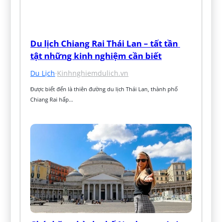
Du lịch Chiang Rai Thái Lan – tất tần 
tật những kinh nghiệm cần biết
Du Lịch
·
Kinhnghiemdulich.vn
Được biết đến là thiên đường du lịch Thái Lan, thành phố 
Chiang Rai hấp…