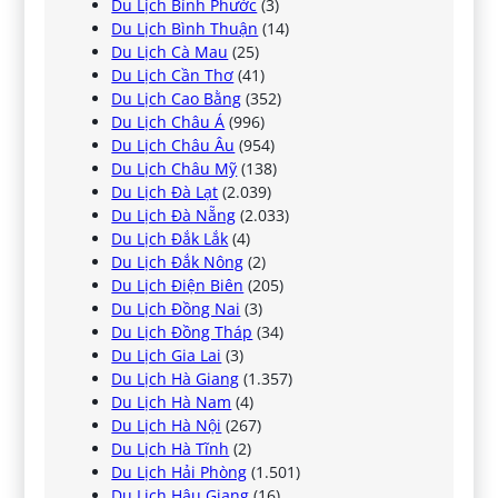
Du Lịch Bình Phước
(3)
Du Lịch Bình Thuận
(14)
Du Lịch Cà Mau
(25)
Du Lịch Cần Thơ
(41)
Du Lịch Cao Bằng
(352)
Du Lịch Châu Á
(996)
Du Lịch Châu Âu
(954)
Du Lịch Châu Mỹ
(138)
Du Lịch Đà Lạt
(2.039)
Du Lịch Đà Nẵng
(2.033)
Du Lịch Đắk Lắk
(4)
Du Lịch Đắk Nông
(2)
Du Lịch Điện Biên
(205)
Du Lịch Đồng Nai
(3)
Du Lịch Đồng Tháp
(34)
Du Lịch Gia Lai
(3)
Du Lịch Hà Giang
(1.357)
Du Lịch Hà Nam
(4)
Du Lịch Hà Nội
(267)
Du Lịch Hà Tĩnh
(2)
Du Lịch Hải Phòng
(1.501)
Du Lịch Hậu Giang
(16)