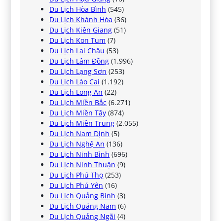
Du Lịch Hòa Bình
(545)
Du Lịch Khánh Hòa
(36)
Du Lịch Kiên Giang
(51)
Du Lịch Kon Tum
(7)
Du Lịch Lai Châu
(53)
Du Lịch Lâm Đồng
(1.996)
Du Lịch Lạng Sơn
(253)
Du Lịch Lào Cai
(1.192)
Du Lịch Long An
(22)
Du Lịch Miền Bắc
(6.271)
Du Lịch Miền Tây
(874)
Du Lịch Miền Trung
(2.055)
Du Lịch Nam Định
(5)
Du Lịch Nghệ An
(136)
Du Lịch Ninh Bình
(696)
Du Lịch Ninh Thuận
(9)
Du Lịch Phú Thọ
(253)
Du Lịch Phú Yên
(16)
Du Lịch Quảng Bình
(3)
Du Lịch Quảng Nam
(6)
Du Lịch Quảng Ngãi
(4)