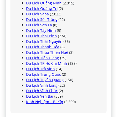
Du Lịch Quảng Ninh
(2.015)
Du Lịch Quảng Trị
(2)
Du Lịch Sapa
(2.023)
Du Lịch Sóc Trăng
(22)
Du Lịch Sơn La
(8)
Du Lịch Tây Ninh
(5)
Du Lịch Thái Bình
(274)
Du Lịch Thái Nguyên
(55)
Du Lịch Thanh Hóa
(6)
Du Lịch Thừa Thiên Huế
(3)
Du Lịch Tiền Giang
(29)
Du Lịch TP Hồ Chí Minh
(188)
Du Lịch Trà Vinh
(14)
Du Lịch Trung Quốc
(2)
Du Lịch Tuyên Quang
(150)
Du Lịch Vĩnh Long
(22)
Du Lịch Vĩnh Phúc
(2)
Du Lịch Yên Bái
(559)
Kinh Nghiệm – Bí Kíp
(2.390)