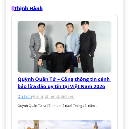
Thịnh Hành
Quỳnh Quân Tử – Cổng thông tin cảnh 
báo lừa đảo uy tín tại Việt Nam 2026
Du Lịch
·
Kinhnghiemdulich.vn
Quỳnh Quân Tử ra đời như thế nào? Trong vài năm…