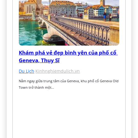
Khám phá vẻ đẹp bình yên của phố cổ 
Geneva, Thụy Sĩ
Du Lịch
·
Kinhnghiemdulich.vn
Nằm ngay giữa trung tâm của Geneva, khu phố cổ Geneva Old 
Town trở thành một…