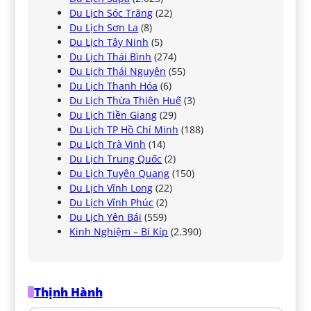
Du Lịch Sóc Trăng
(22)
Du Lịch Sơn La
(8)
Du Lịch Tây Ninh
(5)
Du Lịch Thái Bình
(274)
Du Lịch Thái Nguyên
(55)
Du Lịch Thanh Hóa
(6)
Du Lịch Thừa Thiên Huế
(3)
Du Lịch Tiền Giang
(29)
Du Lịch TP Hồ Chí Minh
(188)
Du Lịch Trà Vinh
(14)
Du Lịch Trung Quốc
(2)
Du Lịch Tuyên Quang
(150)
Du Lịch Vĩnh Long
(22)
Du Lịch Vĩnh Phúc
(2)
Du Lịch Yên Bái
(559)
Kinh Nghiệm – Bí Kíp
(2.390)
Thịnh Hành