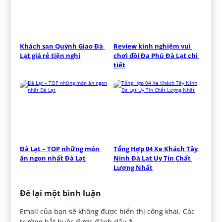
Khách sạn Quỳnh Giao Đà 
Review kinh nghiệm vui 
Lạt giá rẻ tiện nghi
chơi đồi Đa Phú Đà Lạt chi 
tiết
Đà Lạt – TOP những món 
Tổng Hợp 04 Xe Khách Tây 
ăn ngon nhất Đà Lạt
Ninh Đà Lạt Uy Tín Chất 
Lượng Nhất
Để lại một bình luận
Email của bạn sẽ không được hiển thị công khai.
Các
trường bắt buộc được đánh dấu
*