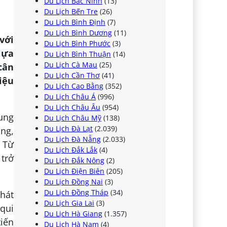
Du Lịch Bắc Ninh
(13)
Du Lịch Bến Tre
(26)
Du Lịch Bình Định
(7)
Du Lịch Bình Dương
(11)
với
Du Lịch Bình Phước
(3)
lựa
Du Lịch Bình Thuận
(14)
Du Lịch Cà Mau
(25)
cân
Du Lịch Cần Thơ
(41)
hiệu
Du Lịch Cao Bằng
(352)
Du Lịch Châu Á
(996)
Du Lịch Châu Âu
(954)
ung
Du Lịch Châu Mỹ
(138)
Du Lịch Đà Lạt
(2.039)
òng,
Du Lịch Đà Nẵng
(2.033)
 Từ
Du Lịch Đắk Lắk
(4)
trở
Du Lịch Đắk Nông
(2)
Du Lịch Điện Biên
(205)
Du Lịch Đồng Nai
(3)
Du Lịch Đồng Tháp
(34)
phát
Du Lịch Gia Lai
(3)
qui
Du Lịch Hà Giang
(1.357)
tiến
Du Lịch Hà Nam
(4)