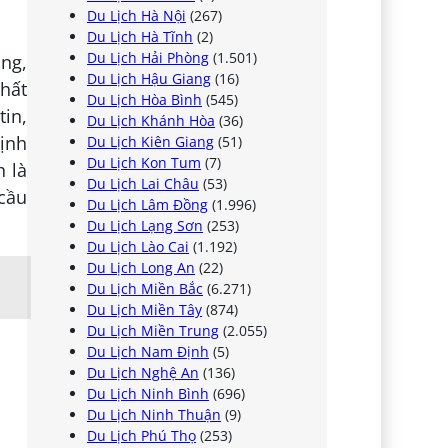
Du Lịch Hà Nội
(267)
Du Lịch Hà Tĩnh
(2)
Du Lịch Hải Phòng
(1.501)
ng,
Du Lịch Hậu Giang
(16)
hất
Du Lịch Hòa Bình
(545)
in,
Du Lịch Khánh Hòa
(36)
định
Du Lịch Kiên Giang
(51)
Du Lịch Kon Tum
(7)
h là
Du Lịch Lai Châu
(53)
 cầu
Du Lịch Lâm Đồng
(1.996)
Du Lịch Lạng Sơn
(253)
Du Lịch Lào Cai
(1.192)
Du Lịch Long An
(22)
Du Lịch Miền Bắc
(6.271)
Du Lịch Miền Tây
(874)
Du Lịch Miền Trung
(2.055)
Du Lịch Nam Định
(5)
Du Lịch Nghệ An
(136)
Du Lịch Ninh Bình
(696)
Du Lịch Ninh Thuận
(9)
Du Lịch Phú Thọ
(253)