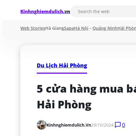
Kinhnghiemdulich
.vn
Web Stories
Hà Giang
Sapa
Hà Nội
Quảng Ninh
Hải Phò
Du Lịch Hải Phòng
5 cửa hàng mua bá
Hải Phòng
0
Kinhnghiemdulich.vn
29/10/2024