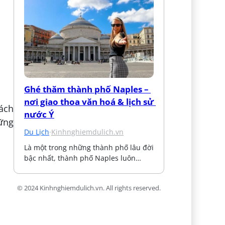
Ghé thăm thành phố Naples – 
nơi giao thoa văn hoá & lịch sử 
hách
nước Ý
hững
Du Lịch
·
Kinhnghiemdulich.vn
Là một trong những thành phố lâu đời 
bậc nhất, thành phố Naples luôn…
© 2024 Kinhnghiemdulich.vn. All rights reserved.