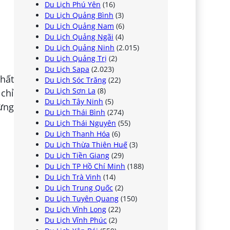
Du Lịch Phú Yên
(16)
Du Lịch Quảng Bình
(3)
Du Lịch Quảng Nam
(6)
Du Lịch Quảng Ngãi
(4)
Du Lịch Quảng Ninh
(2.015)
Du Lịch Quảng Trị
(2)
Du Lịch Sapa
(2.023)
Chất
Du Lịch Sóc Trăng
(22)
Du Lịch Sơn La
(8)
chỉ
Du Lịch Tây Ninh
(5)
ừng
Du Lịch Thái Bình
(274)
Du Lịch Thái Nguyên
(55)
Du Lịch Thanh Hóa
(6)
Du Lịch Thừa Thiên Huế
(3)
Du Lịch Tiền Giang
(29)
Du Lịch TP Hồ Chí Minh
(188)
Du Lịch Trà Vinh
(14)
Du Lịch Trung Quốc
(2)
Du Lịch Tuyên Quang
(150)
Du Lịch Vĩnh Long
(22)
Du Lịch Vĩnh Phúc
(2)