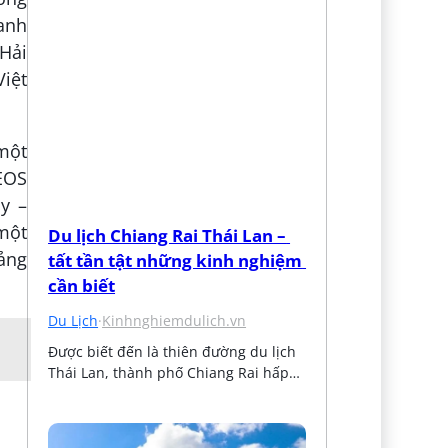
anh
Hải
iệt
một
 EOS
y –
một
Du lịch Chiang Rai Thái Lan – 
ảng
tất tần tật những kinh nghiệm 
cần biết
Du Lịch
·
Kinhnghiemdulich.vn
Được biết đến là thiên đường du lịch 
Thái Lan, thành phố Chiang Rai hấp…