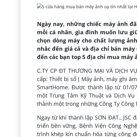
Ngày nay, những chiếc máy ảnh đã 
mỗi cá nhân, gia đình muốn lưu gi
chọn dòng máy cho chất lượng ảnh 
nhắc đến giá cả và địa chỉ bán máy s
đến các bạn top 5 địa chỉ mua máy ả
C.TY CP ĐT THƯƠNG MẠI VÀ DỊCH VỤ 
cấp: Thiết bị số ( Máy ảnh, máy ghi â
SmartHome. Được thành lập từ 01/07/
một Trung Tâm Kỹ Thuật và Dịch Vụ C
thành một trong những Công Ty Công 
Ngay từ khi thành lập SƠN ĐẠT., JSC đ
triển bền vững. Bệnh Viện Công Nghệ
trình khép kín chuẩn hóa từng công đo