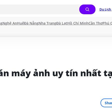
Du Lịch 
ng
Nghệ An
Huế
Đà Nẵng
Nha Trang
Đà Lạt
Hồ Chí Minh
Cần Thơ
Phú 
n máy ảnh uy tín nhất tại
Sha