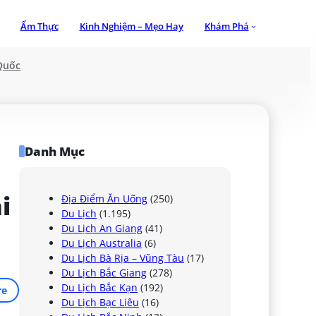
Ẩm Thực
Kinh Nghiệm – Mẹo Hay
Khám Phá
Quốc
Danh Mục
 
Địa Điểm Ăn Uống
(250)
Du Lịch
(1.195)
Du Lịch An Giang
(41)
Du Lịch Australia
(6)
Du Lịch Bà Rịa – Vũng Tàu
(17)
Du Lịch Bắc Giang
(278)
Du Lịch Bắc Kạn
(192)
re
Du Lịch Bạc Liêu
(16)