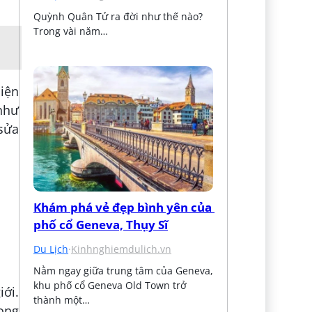
Quỳnh Quân Tử ra đời như thế nào? 
Trong vài năm…
iện
như
 sửa
Khám phá vẻ đẹp bình yên của 
phố cổ Geneva, Thụy Sĩ
Du Lịch
·
Kinhnghiemdulich.vn
Nằm ngay giữa trung tâm của Geneva, 
khu phố cổ Geneva Old Town trở 
iới.
thành một…
rong