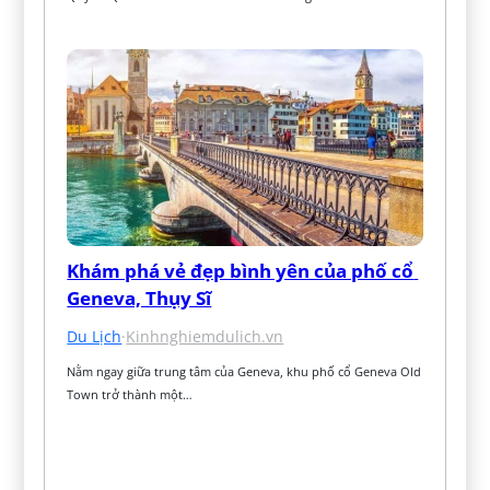
Khám phá vẻ đẹp bình yên của phố cổ 
Geneva, Thụy Sĩ
Du Lịch
·
Kinhnghiemdulich.vn
Nằm ngay giữa trung tâm của Geneva, khu phố cổ Geneva Old 
Town trở thành một…