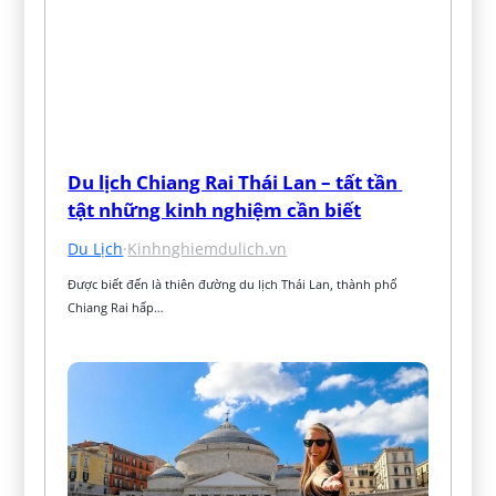
Du lịch Chiang Rai Thái Lan – tất tần 
tật những kinh nghiệm cần biết
Du Lịch
·
Kinhnghiemdulich.vn
Được biết đến là thiên đường du lịch Thái Lan, thành phố 
Chiang Rai hấp…