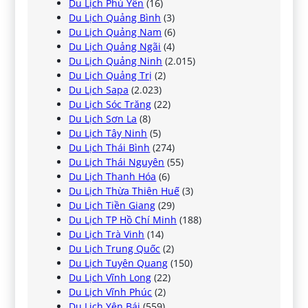
Du Lịch Phú Yên
(16)
Du Lịch Quảng Bình
(3)
Du Lịch Quảng Nam
(6)
Du Lịch Quảng Ngãi
(4)
Du Lịch Quảng Ninh
(2.015)
Du Lịch Quảng Trị
(2)
Du Lịch Sapa
(2.023)
Du Lịch Sóc Trăng
(22)
Du Lịch Sơn La
(8)
Du Lịch Tây Ninh
(5)
Du Lịch Thái Bình
(274)
Du Lịch Thái Nguyên
(55)
Du Lịch Thanh Hóa
(6)
Du Lịch Thừa Thiên Huế
(3)
Du Lịch Tiền Giang
(29)
Du Lịch TP Hồ Chí Minh
(188)
Du Lịch Trà Vinh
(14)
Du Lịch Trung Quốc
(2)
Du Lịch Tuyên Quang
(150)
Du Lịch Vĩnh Long
(22)
Du Lịch Vĩnh Phúc
(2)
Du Lịch Yên Bái
(559)