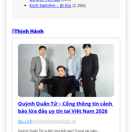
Kinh Nghiệm – Bí Kíp
(2.390)
Thịnh Hành
Quỳnh Quân Tử – Cổng thông tin cảnh 
báo lừa đảo uy tín tại Việt Nam 2026
Du Lịch
·
Kinhnghiemdulich.vn
Quỳnh Quân Tử ra đời như thế nào? Trong vài năm…