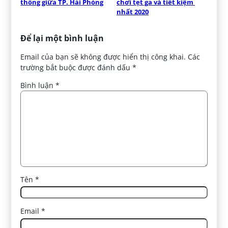
thống giữa TP. Hải Phòng
chơi tẹt ga và tiết kiệm 
nhất 2020
Để lại một bình luận
Email của bạn sẽ không được hiển thị công khai.
Các
trường bắt buộc được đánh dấu
*
Bình luận
*
Tên
*
Email
*