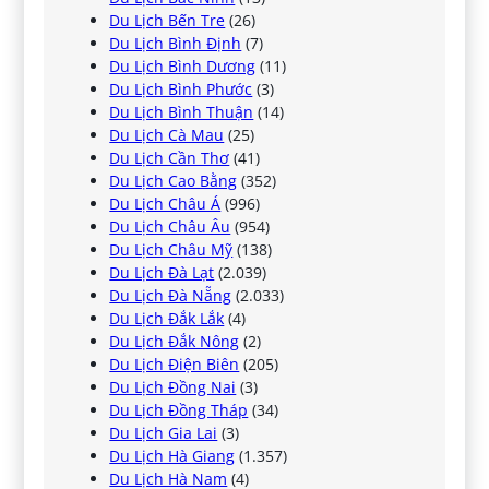
Du Lịch Bến Tre
(26)
Du Lịch Bình Định
(7)
Du Lịch Bình Dương
(11)
Du Lịch Bình Phước
(3)
Du Lịch Bình Thuận
(14)
Du Lịch Cà Mau
(25)
Du Lịch Cần Thơ
(41)
Du Lịch Cao Bằng
(352)
Du Lịch Châu Á
(996)
Du Lịch Châu Âu
(954)
Du Lịch Châu Mỹ
(138)
Du Lịch Đà Lạt
(2.039)
Du Lịch Đà Nẵng
(2.033)
Du Lịch Đắk Lắk
(4)
Du Lịch Đắk Nông
(2)
Du Lịch Điện Biên
(205)
Du Lịch Đồng Nai
(3)
Du Lịch Đồng Tháp
(34)
Du Lịch Gia Lai
(3)
Du Lịch Hà Giang
(1.357)
Du Lịch Hà Nam
(4)