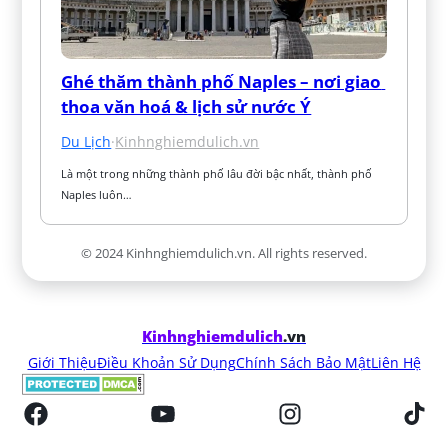
Ghé thăm thành phố Naples – nơi giao 
thoa văn hoá & lịch sử nước Ý
Du Lịch
·
Kinhnghiemdulich.vn
Là một trong những thành phố lâu đời bậc nhất, thành phố 
Naples luôn…
© 2024 Kinhnghiemdulich.vn. All rights reserved.
Kinhnghiemdulich
.vn
Giới Thiệu
Điều Khoản Sử Dụng
Chính Sách Bảo Mật
Liên Hệ