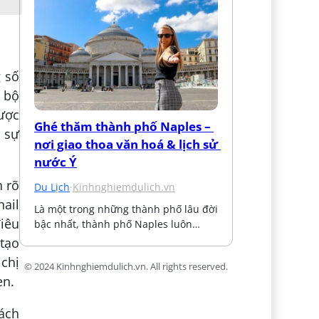
g số
ề bộ
ược
Ghé thăm thành phố Naples – 
y sự
nơi giao thoa văn hoá & lịch sử 
nước Ý
n rõ
Du Lịch
·
Kinhnghiemdulich.vn
nail
Là một trong những thành phố lâu đời 
iêu
bậc nhất, thành phố Naples luôn…
 tạo
 chị
© 2024 Kinhnghiemdulich.vn. All rights reserved.
en.
ách