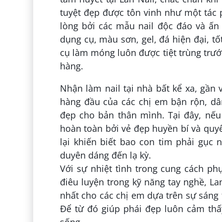
tuyệt đẹp được tôn vinh như một tác
lòng bởi các mẫu nail độc đáo và ấn
dụng cụ, màu sơn, gel, đá hiện đại, t
cụ làm móng luôn được tiệt trùng trướ
hàng.
Nhận làm nail tại nhà bất kể xa, gần 
hàng đầu của các chị em bận rộn, d
đẹp cho bản thân mình. Tại đây, n
hoàn toàn bởi vẻ đẹp huyền bí và quyế
lại khiến biết bao con tim phải gục
duyên dáng đến lạ kỳ.
Với sự nhiệt tình trong cung cách ph
điêu luyện trong kỹ năng tay nghề, L
nhất cho các chị em dựa trên sự sáng
Để từ đó giúp phái đẹp luôn cảm thấ
sống.