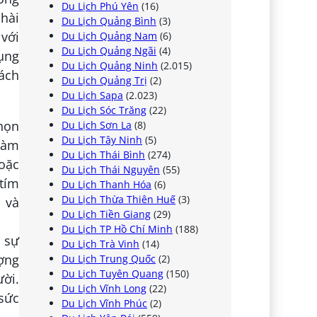
Du Lịch Phú Yên
(16)
hài
Du Lịch Quảng Bình
(3)
với
Du Lịch Quảng Nam
(6)
Du Lịch Quảng Ngãi
(4)
dụng
Du Lịch Quảng Ninh
(2.015)
hách
Du Lịch Quảng Trị
(2)
Du Lịch Sapa
(2.023)
Du Lịch Sóc Trăng
(22)
chọn
Du Lịch Sơn La
(8)
Du Lịch Tây Ninh
(5)
làm
Du Lịch Thái Bình
(274)
oặc
Du Lịch Thái Nguyên
(55)
 tím
Du Lịch Thanh Hóa
(6)
Du Lịch Thừa Thiên Huế
(3)
 và
Du Lịch Tiền Giang
(29)
Du Lịch TP Hồ Chí Minh
(188)
, sự
Du Lịch Trà Vinh
(14)
ượng
Du Lịch Trung Quốc
(2)
Du Lịch Tuyên Quang
(150)
ười.
Du Lịch Vĩnh Long
(22)
sức
Du Lịch Vĩnh Phúc
(2)