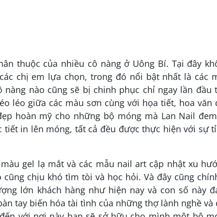
 thân thuộc của nhiều cô nàng ở Uông Bí. Tại đây k
 các chị em lựa chọn, trong đó nổi bật nhất là các
 nàng nào cũng sẽ bị chinh phục chỉ ngay lần đầu 
éo léo giữa các màu sơn cùng với họa tiết, hoa văn
 đẹp hoàn mỹ cho những bộ móng mà Lan Nail đem 
tiết in lên móng, tất cả đều được thực hiện với sự t
 màu gel lạ mắt và các mẫu nail art cập nhật xu hư
cũng chịu khó tìm tòi và học hỏi. Và đây cũng chín
ượng lớn khách hàng như hiện nay và con số này đ
n tay biến hóa tài tình của những thợ lành nghề và
hi đến với nơi này bạn sẽ sở hữu cho mình một bộ m