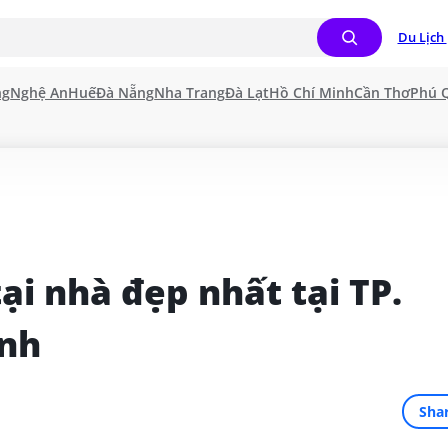
Du Lịch 
ng
Nghệ An
Huế
Đà Nẵng
Nha Trang
Đà Lạt
Hồ Chí Minh
Cần Thơ
Phú 
tại nhà đẹp nhất tại TP. 
inh
Sha