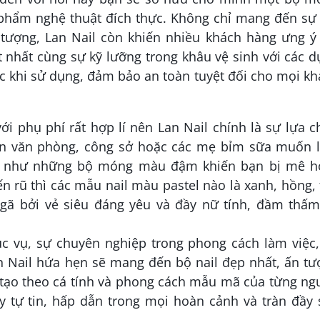
 phẩm nghệ thuật đích thực. Không chỉ mang đến sự 
 tượng, Lan Nail còn khiến nhiều khách hàng ưng ý 
ốt nhất cùng sự kỹ lưỡng trong khâu vệ sinh với các 
c khi sử dụng, đảm bảo an toàn tuyệt đối cho mọi k
với phụ phí rất hợp lí nên Lan Nail chính là sự lựa 
ân văn phòng, công sở hoặc các mẹ bỉm sữa muốn 
ếu như những bộ móng màu đậm khiến bạn bị mê h
n rũ thì các mẫu nail màu pastel nào là xanh, hồng,
 ngã bởi vẻ siêu đáng yêu và đầy nữ tính, đầm thấm
ục vụ, sự chuyên nghiệp trong phong cách làm việc
an Nail hứa hẹn sẽ mang đến bộ nail đẹp nhất, ấn t
 tạo theo cá tính và phong cách mẫu mã của từng ng
y tự tin, hấp dẫn trong mọi hoàn cảnh và tràn đầy 