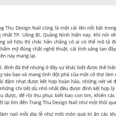
 Thu Design Nail cũng là một cái tên nổi bật tron
g nhất TP. Uông Bí, Quảng Ninh hiện nay. Khi nói v
ng sở hữu thì chắc hẳn chẳng có ai có thể mô tả đ
 thẩm mỹ đúng chất nghệ thuật, cái tính sáng tạo đầ
ên này mang lại.
l, đính đá thế nhưng ở đây sự khác biệt được thể hiệ
y táo bạo và mang tính đột phá của một cô thợ làm 
hái đậm nhạt được kết hợp hoàn hảo, những nét vẽ đ
những chi tiết dù nhỏ nhất đều được đính kết hợp lý
 được, để rồi thu phục biết bao con tim, khiến các
tết lại tìm đến Trang Thu Design Nail như một thói qu
 làm nail mỗi dịp lễ như một món quà tri ân các kh