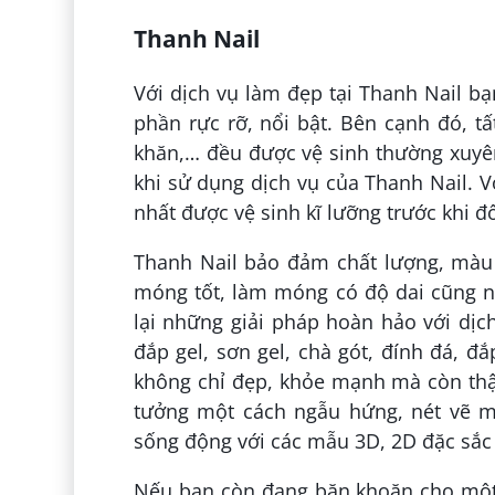
Thanh Nail
Với dịch vụ làm đẹp tại Thanh Nail 
phần rực rỡ, nổi bật. Bên cạnh đó,
khăn,… đều được vệ sinh thường xuyên v
khi sử dụng dịch vụ của Thanh Nail
nhất được vệ sinh kĩ lưỡng trước khi 
Thanh Nail bảo đảm chất lượng, màu
móng tốt, làm móng có độ dai cũng n
lại những giải pháp hoàn hảo với dịc
đắp gel, sơn gel, chà gót, đính đá,
không chỉ đẹp, khỏe mạnh mà còn thậ
tưởng một cách ngẫu hứng, nét vẽ 
sống động với các mẫu 3D, 2D đặc sắc 
Nếu bạn còn đang băn khoăn cho một b