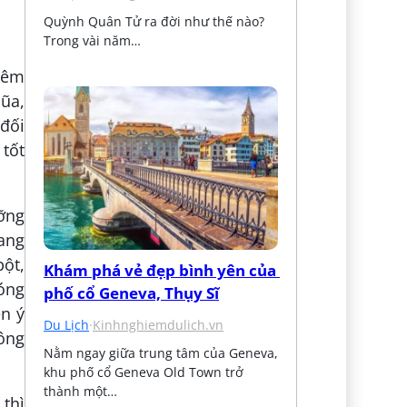
Quỳnh Quân Tử ra đời như thế nào? 
Trong vài năm…
hêm
dũa,
đối
 tốt
ỡng
ang
bột,
Khám phá vẻ đẹp bình yên của 
óng
phố cổ Geneva, Thụy Sĩ
n ý
Du Lịch
·
Kinhnghiemdulich.vn
ông
Nằm ngay giữa trung tâm của Geneva, 
khu phố cổ Geneva Old Town trở 
thành một…
 thì