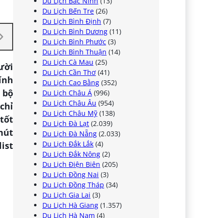
Du Lịch Bắc Ninh
(13)
Du Lịch Bến Tre
(26)
Du Lịch Bình Định
(7)
Du Lịch Bình Dương
(11)
Du Lịch Bình Phước
(3)
Du Lịch Bình Thuận
(14)
Du Lịch Cà Mau
(25)
ười
Du Lịch Cần Thơ
(41)
ính
Du Lịch Cao Bằng
(352)
 bộ
Du Lịch Châu Á
(996)
Du Lịch Châu Âu
(954)
chỉ
Du Lịch Châu Mỹ
(138)
tốt
Du Lịch Đà Lạt
(2.039)
hút
Du Lịch Đà Nẵng
(2.033)
Du Lịch Đắk Lắk
(4)
ist
Du Lịch Đắk Nông
(2)
Du Lịch Điện Biên
(205)
Du Lịch Đồng Nai
(3)
Du Lịch Đồng Tháp
(34)
Du Lịch Gia Lai
(3)
Du Lịch Hà Giang
(1.357)
Du Lịch Hà Nam
(4)