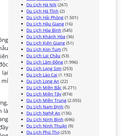
Du Lịch Hà Nội
(267)
Du Lịch Hà Tĩnh
(2)
Du Lịch Hải Phòng
(1.501)
Du Lịch Hậu Giang
(16)
Du Lịch Hòa Bình
(545)
Du Lịch Khánh Hòa
(36)
hông
Du Lịch Kiên Giang
(51)
 mẫu
Du Lịch Kon Tum
(7)
tiên
Du Lịch Lai Châu
(53)
Du Lịch Lâm Đồng
(1.996)
 độc
Du Lịch Lạng Sơn
(253)
lại
Du Lịch Lào Cai
(1.192)
ỉ mỉ
Du Lịch Long An
(22)
Du Lịch Miền Bắc
(6.271)
Du Lịch Miền Tây
(874)
Du Lịch Miền Trung
(2.055)
ớng,
Du Lịch Nam Định
(5)
h là
Du Lịch Nghệ An
(136)
ang
Du Lịch Ninh Bình
(696)
Du Lịch Ninh Thuận
(9)
 đầy
Du Lịch Phú Thọ
(253)
óng