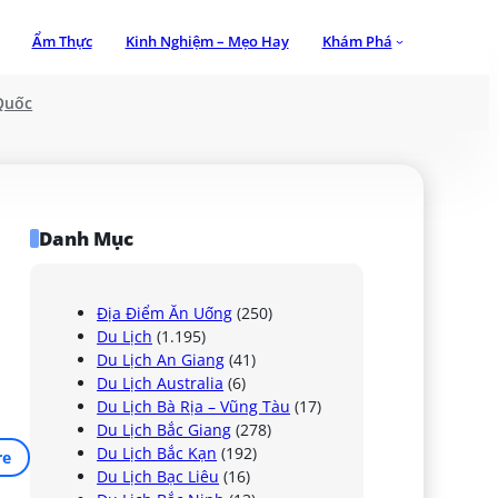
Ẩm Thực
Kinh Nghiệm – Mẹo Hay
Khám Phá
Quốc
Danh Mục
Địa Điểm Ăn Uống
(250)
Du Lịch
(1.195)
Du Lịch An Giang
(41)
Du Lịch Australia
(6)
Du Lịch Bà Rịa – Vũng Tàu
(17)
Du Lịch Bắc Giang
(278)
Du Lịch Bắc Kạn
(192)
re
Du Lịch Bạc Liêu
(16)