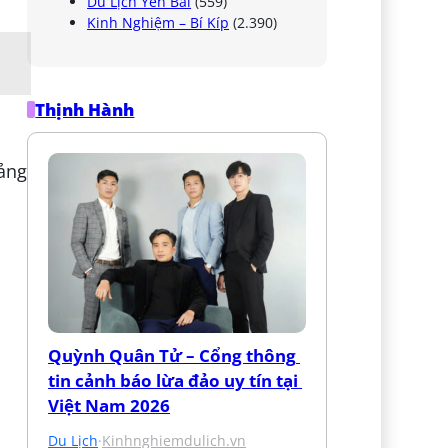
Du Lịch Yên Bái
(559)
Kinh Nghiệm – Bí Kíp
(2.390)
Thịnh Hành
ảng
Quỳnh Quân Tử – Cổng thông 
tin cảnh báo lừa đảo uy tín tại 
Việt Nam 2026
Du Lịch
·
Kinhnghiemdulich.vn