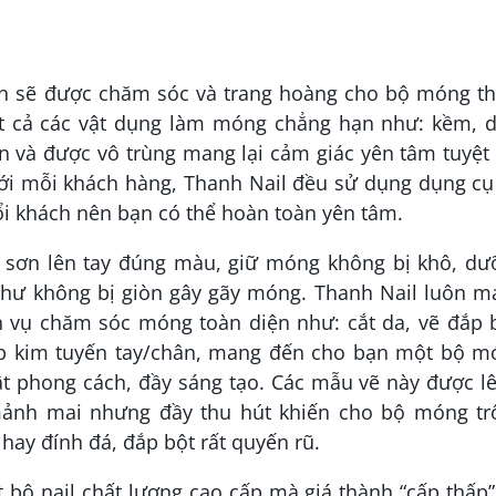
bạn sẽ được chăm sóc và trang hoàng cho bộ móng t
 tất cả các vật dụng làm móng chẳng hạn như: kềm, 
à được vô trùng mang lại cảm giác yên tâm tuyệt 
. Với mỗi khách hàng, Thanh Nail đều sử dụng dụng cụ
đổi khách nên bạn có thể hoàn toàn yên tâm.
 sơn lên tay đúng màu, giữ móng không bị khô, dư
hư không bị giòn gây gãy móng. Thanh Nail luôn m
h vụ chăm sóc móng toàn diện như: cắt da, vẽ đắp 
 đắp kim tuyến tay/chân, mang đến cho bạn một bộ m
t phong cách, đầy sáng tạo. Các mẫu vẽ này được lê
mảnh mai nhưng đầy thu hút khiến cho bộ móng tr
hay đính đá, đắp bột rất quyến rũ.
ộ nail chất lượng cao cấp mà giá thành “cấp thấp”