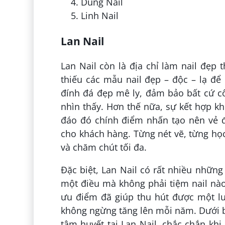
Dung Nail
Linh Nail
Lan Nail
Lan Nail còn là địa chỉ làm nail đẹp
thiếu các mẫu nail đẹp – độc – lạ để
đính đá đẹp mê ly, đảm bảo bất cứ cô
nhìn thấy. Hơn thế nữa, sự kết hợp kh
đáo đó chính điểm nhấn tạo nên vẻ
cho khách hàng. Từng nét vẽ, từng học 
và chăm chút tối đa.
Đặc biệt, Lan Nail có rất nhiều những
một điều mà không phải tiệm nail nào 
ưu điểm đã giúp thu hút được một l
không ngừng tăng lên mỗi năm. Dưới bà
tâm huyết tại Lan Nail, chắc chắn k