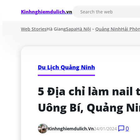
Kinhnghiemdulich
.vn
Web Stories
Hà Giang
Sapa
Hà Nội
Quảng Ninh
Hải Phò
Du Lịch Quảng Ninh
5 Địa chỉ làm nail 
Uông Bí, Quảng N
0
Kinhnghiemdulich.vn
24/01/2024