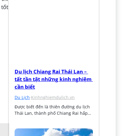
 tốt
Du lịch Chiang Rai Thái Lan – 
tất tần tật những kinh nghiệm 
cần biết
Du Lịch
·
Kinhnghiemdulich.vn
Được biết đến là thiên đường du lịch 
Thái Lan, thành phố Chiang Rai hấp…