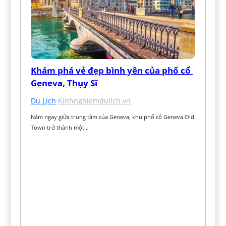
Khám phá vẻ đẹp bình yên của phố cổ 
Geneva, Thụy Sĩ
Du Lịch
·
Kinhnghiemdulich.vn
Nằm ngay giữa trung tâm của Geneva, khu phố cổ Geneva Old 
Town trở thành một…