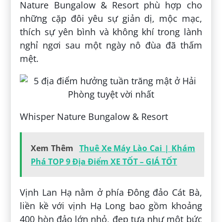
Nature Bungalow & Resort phù hợp cho
những cặp đôi yêu sự giản dị, mộc mạc,
thích sự yên bình và không khí trong lành
nghỉ ngơi sau một ngày nô đùa đã thấm
mệt.
Whisper Nature Bungalow & Resort
Xem Thêm
Thuê Xe Máy Lào Cai | Khám
Phá TOP 9 Địa Điểm XE TỐT – GIÁ TỐT
Vịnh Lan Hạ nằm ở phía Đông đảo Cát Bà,
liền kề với vịnh Hạ Long bao gồm khoảng
400 hòn đảo lớn nhỏ, đẹp tựa như một bức