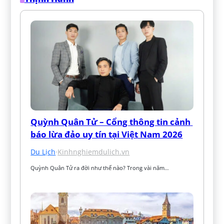
Quỳnh Quân Tử – Cổng thông tin cảnh 
báo lừa đảo uy tín tại Việt Nam 2026
Du Lịch
·
Kinhnghiemdulich.vn
Quỳnh Quân Tử ra đời như thế nào? Trong vài năm…