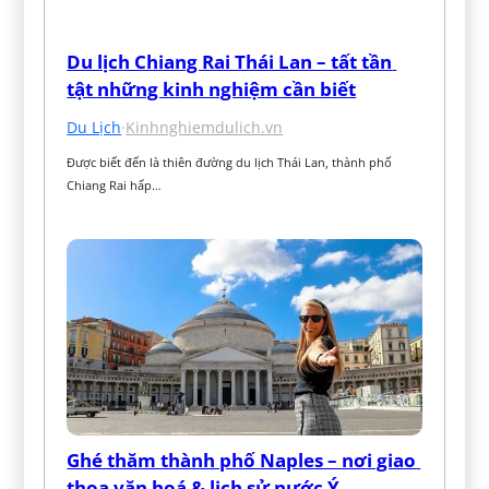
Du lịch Chiang Rai Thái Lan – tất tần 
tật những kinh nghiệm cần biết
Du Lịch
·
Kinhnghiemdulich.vn
Được biết đến là thiên đường du lịch Thái Lan, thành phố 
Chiang Rai hấp…
Ghé thăm thành phố Naples – nơi giao 
thoa văn hoá & lịch sử nước Ý