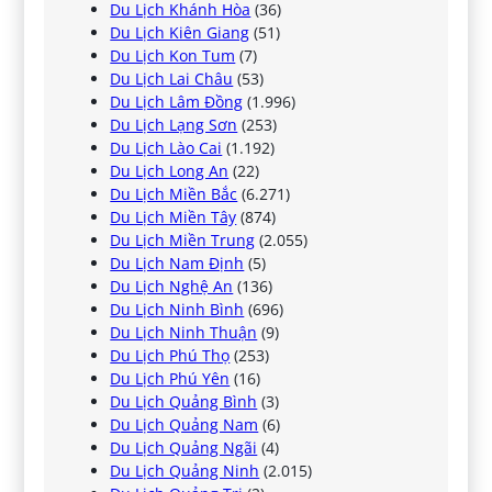
Du Lịch Khánh Hòa
(36)
Du Lịch Kiên Giang
(51)
Du Lịch Kon Tum
(7)
Du Lịch Lai Châu
(53)
Du Lịch Lâm Đồng
(1.996)
Du Lịch Lạng Sơn
(253)
Du Lịch Lào Cai
(1.192)
Du Lịch Long An
(22)
Du Lịch Miền Bắc
(6.271)
Du Lịch Miền Tây
(874)
Du Lịch Miền Trung
(2.055)
Du Lịch Nam Định
(5)
Du Lịch Nghệ An
(136)
Du Lịch Ninh Bình
(696)
Du Lịch Ninh Thuận
(9)
Du Lịch Phú Thọ
(253)
Du Lịch Phú Yên
(16)
Du Lịch Quảng Bình
(3)
Du Lịch Quảng Nam
(6)
Du Lịch Quảng Ngãi
(4)
Du Lịch Quảng Ninh
(2.015)