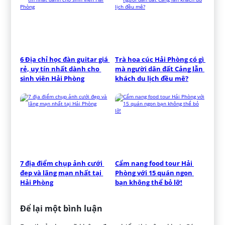
6 Địa chỉ học đàn guitar giá 
Trà hoa cúc Hải Phòng có gì 
rẻ, uy tín nhất dành cho 
mà người dân đất Cảng lẫn 
sinh viên Hải Phòng
khách du lịch đều mê?
7 địa điểm chụp ảnh cưới 
Cẩm nang food tour Hải 
đẹp và lãng mạn nhất tại 
Phòng với 15 quán ngon 
Hải Phòng
bạn không thể bỏ lỡ!
Để lại một bình luận