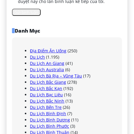
duyệt này cho lần bình luận kế tiếp của tôi.
Danh Mục
Địa Điểm Ăn Uống
(250)
Du Lịch
(1.195)
Du Lịch An Giang
(41)
Du Lịch Australia
(6)
Du Lịch Bà Rịa – Vũng Tàu
(17)
Du Lịch Bắc Giang
(278)
Du Lịch Bắc Kạn
(192)
Du Lịch Bạc Liêu
(16)
Du Lịch Bắc Ninh
(13)
Du Lịch Bến Tre
(26)
Du Lịch Bình Định
(7)
Du Lịch Bình Dương
(11)
Du Lịch Bình Phước
(3)
Du Lịch Bình Thuận
(14)