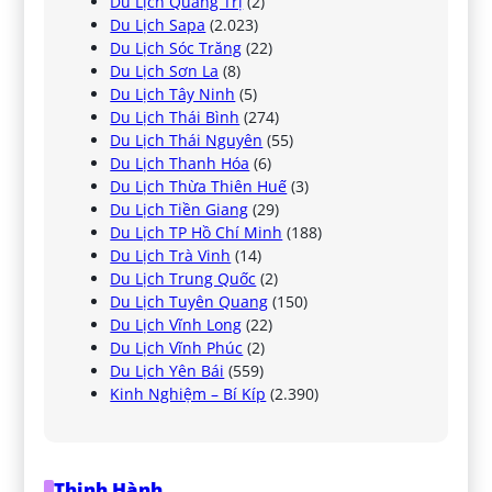
Du Lịch Quảng Trị
(2)
Du Lịch Sapa
(2.023)
Du Lịch Sóc Trăng
(22)
Du Lịch Sơn La
(8)
Du Lịch Tây Ninh
(5)
Du Lịch Thái Bình
(274)
Du Lịch Thái Nguyên
(55)
Du Lịch Thanh Hóa
(6)
Du Lịch Thừa Thiên Huế
(3)
Du Lịch Tiền Giang
(29)
Du Lịch TP Hồ Chí Minh
(188)
Du Lịch Trà Vinh
(14)
Du Lịch Trung Quốc
(2)
Du Lịch Tuyên Quang
(150)
Du Lịch Vĩnh Long
(22)
Du Lịch Vĩnh Phúc
(2)
Du Lịch Yên Bái
(559)
Kinh Nghiệm – Bí Kíp
(2.390)
Thịnh Hành