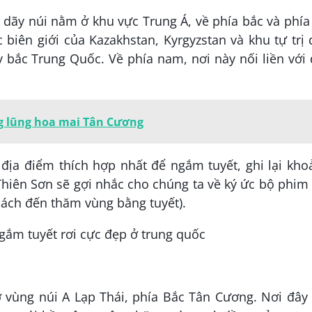
ột dãy núi nằm ở khu vực Trung Á, về phía bắc và phía
biên giới của Kazakhstan, Kyrgyzstan và khu tự trị
 bắc Trung Quốc. Về phía nam, nơi này nối liền với
ng lũng hoa mai Tân Cương
địa điểm thích hợp nhất để ngắm tuyết, ghi lại kh
hiên Sơn sẽ gợi nhắc cho chúng ta về ký ức bộ phim
khách đến thăm vùng bằng tuyết).
 vùng núi A Lạp Thái, phía Bắc Tân Cương. Nơi đây 