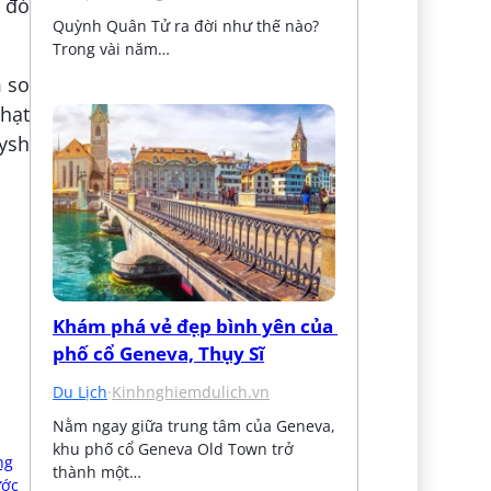
g đó
Quỳnh Quân Tử ra đời như thế nào? 
Trong vài năm…
m so
 hạt
tysh
Khám phá vẻ đẹp bình yên của 
phố cổ Geneva, Thụy Sĩ
Du Lịch
·
Kinhnghiemdulich.vn
Nằm ngay giữa trung tâm của Geneva, 
khu phố cổ Geneva Old Town trở 
thành một…