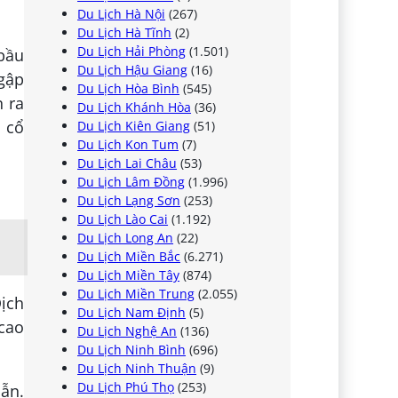
Du Lịch Hà Nội
(267)
Du Lịch Hà Tĩnh
(2)
Du Lịch Hải Phòng
(1.501)
bầu
Du Lịch Hậu Giang
(16)
ngập
Du Lịch Hòa Bình
(545)
n ra
Du Lịch Khánh Hòa
(36)
n cổ
Du Lịch Kiên Giang
(51)
Du Lịch Kon Tum
(7)
Du Lịch Lai Châu
(53)
Du Lịch Lâm Đồng
(1.996)
Du Lịch Lạng Sơn
(253)
Du Lịch Lào Cai
(1.192)
Du Lịch Long An
(22)
Du Lịch Miền Bắc
(6.271)
Du Lịch Miền Tây
(874)
Du Lịch Miền Trung
(2.055)
Địch
Du Lịch Nam Định
(5)
cao
Du Lịch Nghệ An
(136)
Du Lịch Ninh Bình
(696)
Du Lịch Ninh Thuận
(9)
Du Lịch Phú Thọ
(253)
ẫn.