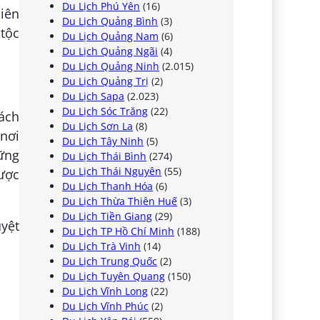
Du Lịch Phú Yên
(16)
iên
Du Lịch Quảng Bình
(3)
 tộc
Du Lịch Quảng Nam
(6)
Du Lịch Quảng Ngãi
(4)
Du Lịch Quảng Ninh
(2.015)
Du Lịch Quảng Trị
(2)
Du Lịch Sapa
(2.023)
Du Lịch Sóc Trăng
(22)
hách
Du Lịch Sơn La
(8)
nơi
Du Lịch Tây Ninh
(5)
ững
Du Lịch Thái Bình
(274)
Du Lịch Thái Nguyên
(55)
ược
Du Lịch Thanh Hóa
(6)
Du Lịch Thừa Thiên Huế
(3)
Du Lịch Tiền Giang
(29)
uyệt
Du Lịch TP Hồ Chí Minh
(188)
Du Lịch Trà Vinh
(14)
Du Lịch Trung Quốc
(2)
Du Lịch Tuyên Quang
(150)
Du Lịch Vĩnh Long
(22)
Du Lịch Vĩnh Phúc
(2)