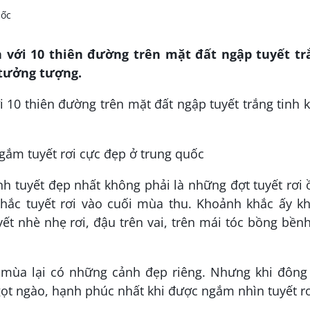
 với 10 thiên đường trên mặt đất ngập tuyết tr
 tưởng tượng.
 10 thiên đường trên mặt đất ngập tuyết trắng tinh 
.
h tuyết đẹp nhất không phải là những đợt tuyết rơi 
hắc tuyết rơi vào cuối mùa thu. Khoảnh khắc ấy kh
t nhè nhẹ rơi, đậu trên vai, trên mái tóc bồng bền
ùa lại có những cảnh đẹp riêng. Nhưng khi đông 
t ngào, hạnh phúc nhất khi được ngắm nhìn tuyết rơ