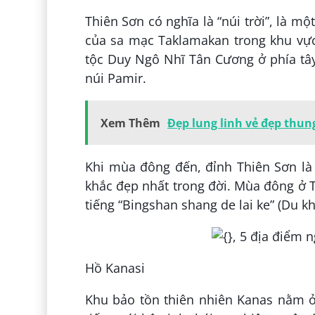
Thiên Sơn có nghĩa là “núi trời”, là m
của sa mạc Taklamakan trong khu vực 
tộc Duy Ngô Nhĩ Tân Cương ở phía tây
núi Pamir.
Xem Thêm
Đẹp lung linh vẻ đẹp thu
Khi mùa đông đến, đỉnh Thiên Sơn là 
khắc đẹp nhất trong đời. Mùa đông ở T
tiếng “Bingshan shang de lai ke” (Du 
Hồ Kanasi
Khu bảo tồn thiên nhiên Kanas nằm ở