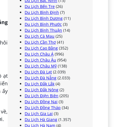
Du Lịch Bắc Ninh
(13)
Du Lịch Bến Tre
(26)
Du Lịch Bình Định
(7)
Du Lịch Bình Dương
(11)
ắng
Du Lịch Bình Phước
(3)
Du Lịch Bình Thuận
(14)
Du Lịch Cà Mau
(25)
khôi
Du Lịch Cần Thơ
(41)
Du Lịch Cao Bằng
(352)
Du Lịch Châu Á
(996)
Du Lịch Châu Âu
(954)
Du Lịch Châu Mỹ
(138)
Du Lịch Đà Lạt
(2.039)
ồ ạt
Du Lịch Đà Nẵng
(2.033)
iến
Du Lịch Đắk Lắk
(4)
Du Lịch Đắk Nông
(2)
h ấy
Du Lịch Điện Biên
(205)
Du Lịch Đồng Nai
(3)
Du Lịch Đồng Tháp
(34)
về,
Du Lịch Gia Lai
(3)
i.
Du Lịch Hà Giang
(1.357)
Du Lịch Hà Nam
(4)