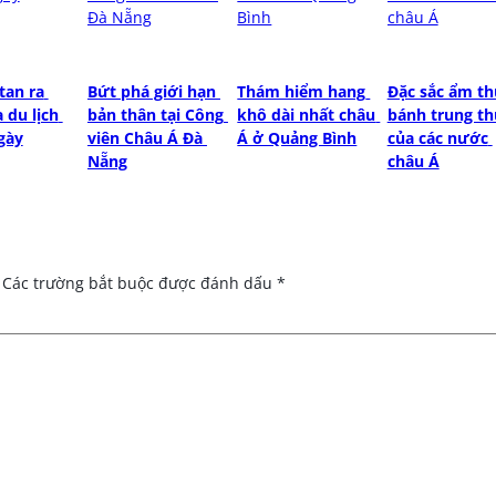
an ra 
Bứt phá giới hạn 
Thám hiểm hang 
Đặc sắc ẩm th
 du lịch 
bản thân tại Công 
khô dài nhất châu 
bánh trung thu
gày
viên Châu Á Đà 
Á ở Quảng Bình
của các nước 
Nẵng
châu Á
Các trường bắt buộc được đánh dấu
*