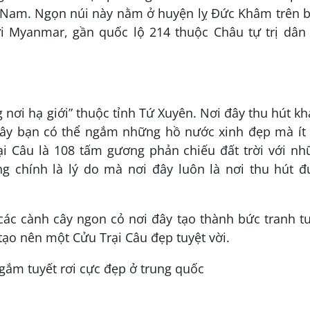
 Nam. Ngọn núi này nằm ở huyện lỵ Đức Khâm trên b
với Myanmar, gần quốc lộ 214 thuộc Châu tự trị dân
 nơi hạ giới” thuộc tỉnh Tứ Xuyên. Nơi đây thu hút k
ây bạn có thể ngắm những hồ nước xinh đẹp mà ít 
ại Câu là 108 tấm gương phản chiếu đất trời với nh
g chính là lý do mà nơi đây luôn là nơi thu hút đ
các cành cây ngon cỏ nơi đây tạo thành bức tranh t
tạo nên một Cửu Trại Câu đẹp tuyệt vời.