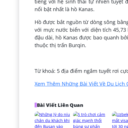
tiếng với hệ sinh thái tự nhiên tuyệt
nổi bật nhất là hồ Kanas.
Hồ được bắt nguồn từ dòng sông bằng 
với mực nước biển với diện tích 45,73
đậu dài, hồ Kanas được bao quanh bởi 
thuộc thị trấn Burqin.
Đăng bởi:
Nguyễn Quỳnh Nga
Từ khoá: 5 địa điểm ngắm tuyết rơi c
Xem Thêm Những Bài Viết Về Du Lịch 
Bài Viết Liên Quan