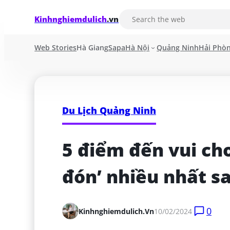
Kinhnghiemdulich
.vn
Web Stories
Hà Giang
Sapa
Hà Nội
Quảng Ninh
Hải Phò
Du Lịch Quảng Ninh
5 điểm đến vui ch
đón’ nhiều nhất s
0
Kinhnghiemdulich.vn
10/02/2024