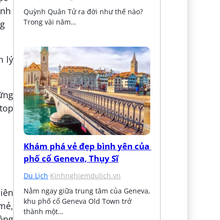
Quỳnh Quân Tử ra đời như thế nào? 
Trong vài năm…
h lý
ững
 top
Khám phá vẻ đẹp bình yên của 
phố cổ Geneva, Thụy Sĩ
Du Lịch
·
Kinhnghiemdulich.vn
Nằm ngay giữa trung tâm của Geneva, 
iên
khu phố cổ Geneva Old Town trở 
mẻ,
thành một…
ông