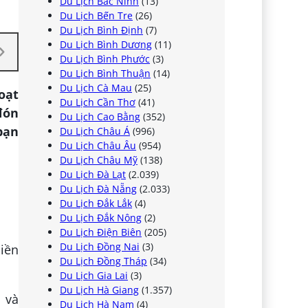
Du Lịch Bắc Ninh
(13)
Du Lịch Bến Tre
(26)
Du Lịch Bình Định
(7)
Du Lịch Bình Dương
(11)
Du Lịch Bình Phước
(3)
Du Lịch Bình Thuận
(14)
Du Lịch Cà Mau
(25)
oạt
Du Lịch Cần Thơ
(41)
đón
Du Lịch Cao Bằng
(352)
bạn
Du Lịch Châu Á
(996)
Du Lịch Châu Âu
(954)
Du Lịch Châu Mỹ
(138)
Du Lịch Đà Lạt
(2.039)
Du Lịch Đà Nẵng
(2.033)
Du Lịch Đắk Lắk
(4)
Du Lịch Đắk Nông
(2)
Du Lịch Điện Biên
(205)
Du Lịch Đồng Nai
(3)
liền
Du Lịch Đồng Tháp
(34)
Du Lịch Gia Lai
(3)
Du Lịch Hà Giang
(1.357)
 và
Du Lịch Hà Nam
(4)