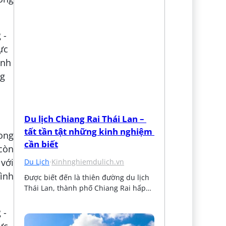
Du lịch Chiang Rai Thái Lan – 
tất tần tật những kinh nghiệm 
Long
cần biết
còn
 với
Du Lịch
·
Kinhnghiemdulich.vn
hình
Được biết đến là thiên đường du lịch 
Thái Lan, thành phố Chiang Rai hấp…