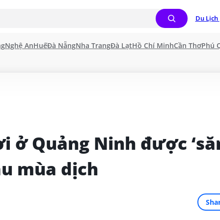
Du Lịch 
ng
Nghệ An
Huế
Đà Nẵng
Nha Trang
Đà Lạt
Hồ Chí Minh
Cần Thơ
Phú 
ơi ở Quảng Ninh được ‘săn
au mùa dịch
Sha