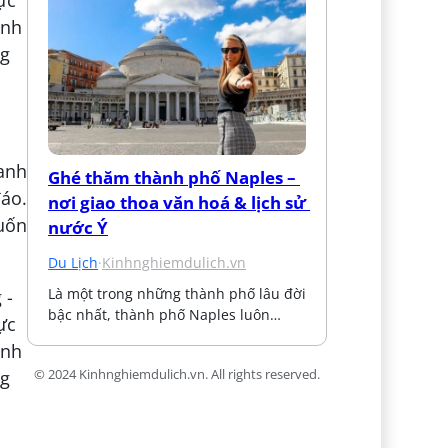
ranh
Ghé thăm thành phố Naples – 
đáo.
nơi giao thoa văn hoá & lịch sử 
uốn
nước Ý
Du Lịch
·
Kinhnghiemdulich.vn
Là một trong những thành phố lâu đời 
bậc nhất, thành phố Naples luôn…
© 2024 Kinhnghiemdulich.vn. All rights reserved.