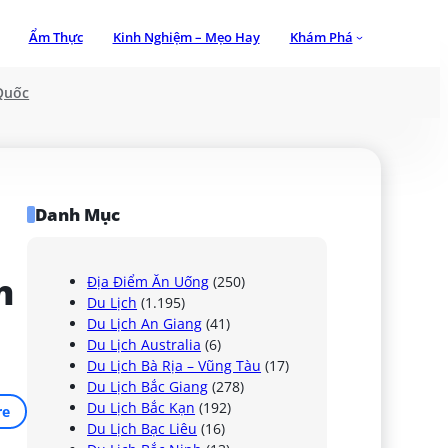
Ẩm Thực
Kinh Nghiệm – Mẹo Hay
Khám Phá
Quốc
Danh Mục
 
Địa Điểm Ăn Uống
(250)
Du Lịch
(1.195)
Du Lịch An Giang
(41)
Du Lịch Australia
(6)
Du Lịch Bà Rịa – Vũng Tàu
(17)
Du Lịch Bắc Giang
(278)
Du Lịch Bắc Kạn
(192)
re
Du Lịch Bạc Liêu
(16)