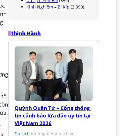
Du Lịch Yên Bái
(559)
Kinh Nghiệm – Bí Kíp
(2.390)
Thịnh Hành
ờng
 tô.
 còn
Quỳnh Quân Tử – Cổng thông 
nữa.
tin cảnh báo lừa đảo uy tín tại 
Việt Nam 2026
Du Lịch
·
Kinhnghiemdulich.vn