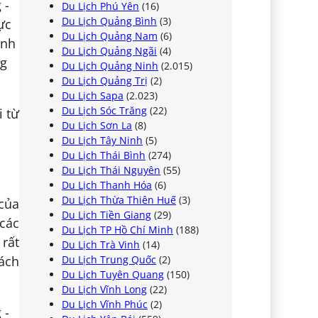
Du Lịch Phú Yên
(16)
Du Lịch Quảng Bình
(3)
Du Lịch Quảng Nam
(6)
Du Lịch Quảng Ngãi
(4)
Du Lịch Quảng Ninh
(2.015)
Du Lịch Quảng Trị
(2)
Du Lịch Sapa
(2.023)
Du Lịch Sóc Trăng
(22)
i từ
Du Lịch Sơn La
(8)
Du Lịch Tây Ninh
(5)
Du Lịch Thái Bình
(274)
Du Lịch Thái Nguyên
(55)
Du Lịch Thanh Hóa
(6)
Du Lịch Thừa Thiên Huế
(3)
của
Du Lịch Tiền Giang
(29)
 các
Du Lịch TP Hồ Chí Minh
(188)
 rất
Du Lịch Trà Vinh
(14)
Du Lịch Trung Quốc
(2)
ách
Du Lịch Tuyên Quang
(150)
Du Lịch Vĩnh Long
(22)
Du Lịch Vĩnh Phúc
(2)