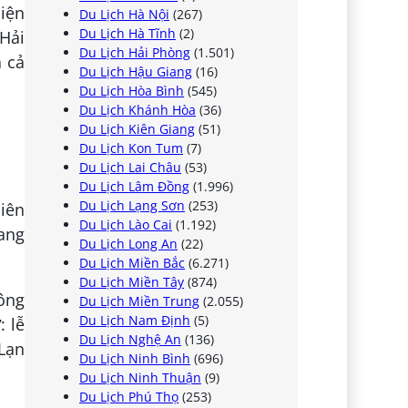
iện
Du Lịch Hà Nội
(267)
Du Lịch Hà Tĩnh
(2)
Hải
Du Lịch Hải Phòng
(1.501)
 cả
Du Lịch Hậu Giang
(16)
Du Lịch Hòa Bình
(545)
Du Lịch Khánh Hòa
(36)
Du Lịch Kiên Giang
(51)
Du Lịch Kon Tum
(7)
Du Lịch Lai Châu
(53)
Du Lịch Lâm Đồng
(1.996)
Du Lịch Lạng Sơn
(253)
hiên
Du Lịch Lào Cai
(1.192)
hang
Du Lịch Long An
(22)
Du Lịch Miền Bắc
(6.271)
Du Lịch Miền Tây
(874)
Đông
Du Lịch Miền Trung
(2.055)
Du Lịch Nam Định
(5)
: lễ
Du Lịch Nghệ An
(136)
Lạn
Du Lịch Ninh Bình
(696)
Du Lịch Ninh Thuận
(9)
Du Lịch Phú Thọ
(253)