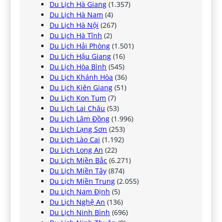
Du Lịch Hà Giang
(1.357)
Du Lịch Hà Nam
(4)
Du Lịch Hà Nội
(267)
Du Lịch Hà Tĩnh
(2)
Du Lịch Hải Phòng
(1.501)
Du Lịch Hậu Giang
(16)
Du Lịch Hòa Bình
(545)
Du Lịch Khánh Hòa
(36)
Du Lịch Kiên Giang
(51)
Du Lịch Kon Tum
(7)
Du Lịch Lai Châu
(53)
Du Lịch Lâm Đồng
(1.996)
Du Lịch Lạng Sơn
(253)
Du Lịch Lào Cai
(1.192)
Du Lịch Long An
(22)
Du Lịch Miền Bắc
(6.271)
Du Lịch Miền Tây
(874)
Du Lịch Miền Trung
(2.055)
Du Lịch Nam Định
(5)
Du Lịch Nghệ An
(136)
Du Lịch Ninh Bình
(696)