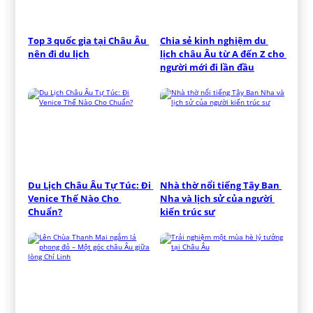
Top 3 quốc gia tại Châu Âu 
Chia sẻ kinh nghiệm du 
nên đi du lịch
lịch châu Âu từ A đến Z cho 
người mới đi lần đầu
Du Lịch Châu Âu Tự Túc: Đi 
Nhà thờ nổi tiếng Tây Ban 
Venice Thế Nào Cho 
Nha và lịch sử của người 
Chuẩn?
kiến trúc sư