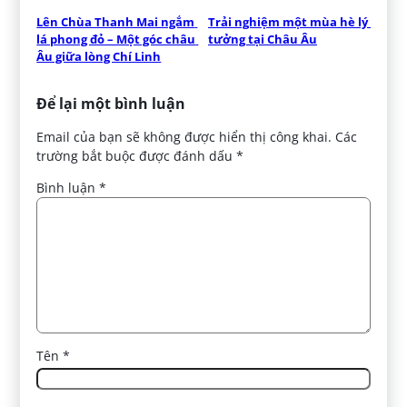
Lên Chùa Thanh Mai ngắm 
Trải nghiệm một mùa hè lý 
lá phong đỏ – Một góc châu 
tưởng tại Châu Âu
Âu giữa lòng Chí Linh
Để lại một bình luận
Email của bạn sẽ không được hiển thị công khai.
Các
trường bắt buộc được đánh dấu
*
Bình luận
*
Tên
*