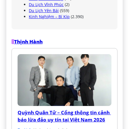
Du Lịch Vĩnh Phúc
(2)
Du Lịch Yên Bái
(559)
Kinh Nghiệm – Bí Kíp
(2.390)
Thịnh Hành
Quỳnh Quân Tử – Cổng thông tin cảnh 
báo lừa đảo uy tín tại Việt Nam 2026