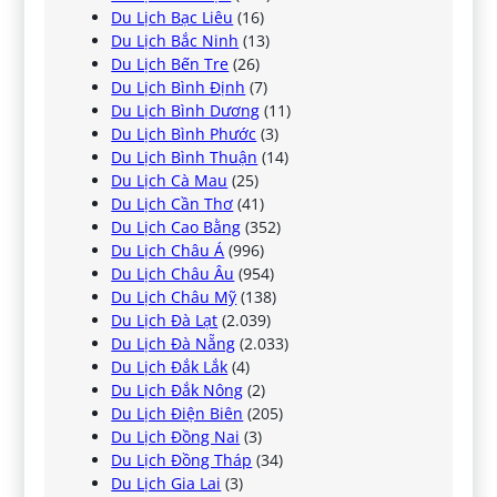
Du Lịch Bạc Liêu
(16)
Du Lịch Bắc Ninh
(13)
Du Lịch Bến Tre
(26)
Du Lịch Bình Định
(7)
Du Lịch Bình Dương
(11)
Du Lịch Bình Phước
(3)
Du Lịch Bình Thuận
(14)
Du Lịch Cà Mau
(25)
Du Lịch Cần Thơ
(41)
Du Lịch Cao Bằng
(352)
Du Lịch Châu Á
(996)
Du Lịch Châu Âu
(954)
Du Lịch Châu Mỹ
(138)
Du Lịch Đà Lạt
(2.039)
Du Lịch Đà Nẵng
(2.033)
Du Lịch Đắk Lắk
(4)
Du Lịch Đắk Nông
(2)
Du Lịch Điện Biên
(205)
Du Lịch Đồng Nai
(3)
Du Lịch Đồng Tháp
(34)
Du Lịch Gia Lai
(3)