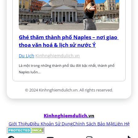
Ghé thăm thành phố Naples – nơi giao 
thoa văn hoá & lịch sử nước Ý
Du Lịch
·
Kinhnghiemdulich.vn
Là một trong những thành phố lâu đời bậc nhất, thành phố 
Naples luôn…
© 2024 Kinhnghiemdulich.vn. All rights reserved.
Kinhnghiemdulich
.vn
Giới Thiệu
Điều Khoản Sử Dụng
Chính Sách Bảo Mật
Liên Hệ