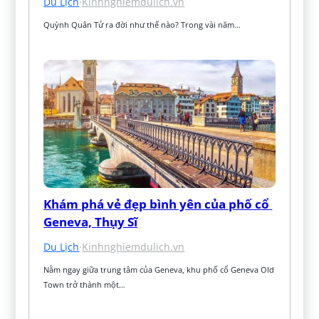
Du Lịch
·
Kinhnghiemdulich.vn
Quỳnh Quân Tử ra đời như thế nào? Trong vài năm…
Khám phá vẻ đẹp bình yên của phố cổ 
Geneva, Thụy Sĩ
Du Lịch
·
Kinhnghiemdulich.vn
Nằm ngay giữa trung tâm của Geneva, khu phố cổ Geneva Old 
Town trở thành một…