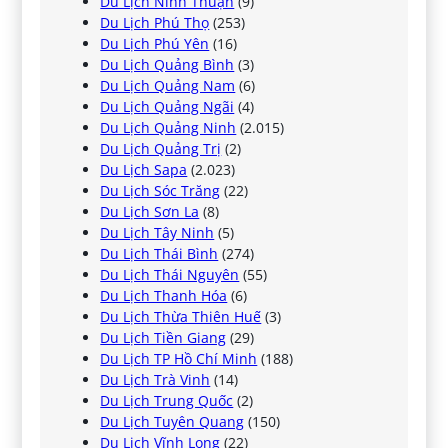
Du Lịch Ninh Thuận
(9)
Du Lịch Phú Thọ
(253)
Du Lịch Phú Yên
(16)
Du Lịch Quảng Bình
(3)
Du Lịch Quảng Nam
(6)
Du Lịch Quảng Ngãi
(4)
Du Lịch Quảng Ninh
(2.015)
Du Lịch Quảng Trị
(2)
Du Lịch Sapa
(2.023)
Du Lịch Sóc Trăng
(22)
Du Lịch Sơn La
(8)
Du Lịch Tây Ninh
(5)
Du Lịch Thái Bình
(274)
Du Lịch Thái Nguyên
(55)
Du Lịch Thanh Hóa
(6)
Du Lịch Thừa Thiên Huế
(3)
Du Lịch Tiền Giang
(29)
Du Lịch TP Hồ Chí Minh
(188)
Du Lịch Trà Vinh
(14)
Du Lịch Trung Quốc
(2)
Du Lịch Tuyên Quang
(150)
Du Lịch Vĩnh Long
(22)