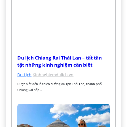
Du lịch Chiang Rai Thái Lan – tất tần 
tật những kinh nghiệm cần biết
Du Lịch
·
Kinhnghiemdulich.vn
Được biết đến là thiên đường du lịch Thái Lan, thành phố 
Chiang Rai hấp…