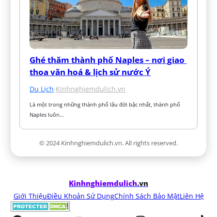
Ghé thăm thành phố Naples – nơi giao 
thoa văn hoá & lịch sử nước Ý
Du Lịch
·
Kinhnghiemdulich.vn
Là một trong những thành phố lâu đời bậc nhất, thành phố 
Naples luôn…
© 2024 Kinhnghiemdulich.vn. All rights reserved.
Kinhnghiemdulich
.vn
Giới Thiệu
Điều Khoản Sử Dụng
Chính Sách Bảo Mật
Liên Hệ