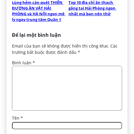
Lùng hẻm càn quét THIÊN 
Top 10 địa chỉ ăn thạch 
ĐƯỜNG ĂN VẶT HẢI 
găng tại Hải Phòng ngon 
PHÒNG và HÀ NỘI ngon mê 
nhất mà bạn nên thử
ly ngay trung tâm Quận 1
Để lại một bình luận
Email của bạn sẽ không được hiển thị công khai.
Các
trường bắt buộc được đánh dấu
*
Bình luận
*
Tên
*