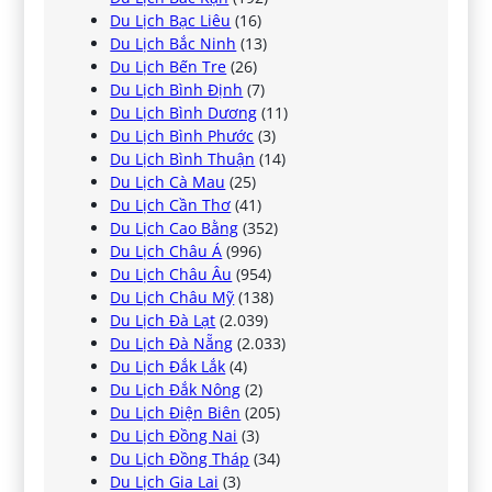
Du Lịch Bạc Liêu
(16)
Du Lịch Bắc Ninh
(13)
Du Lịch Bến Tre
(26)
Du Lịch Bình Định
(7)
Du Lịch Bình Dương
(11)
Du Lịch Bình Phước
(3)
Du Lịch Bình Thuận
(14)
Du Lịch Cà Mau
(25)
Du Lịch Cần Thơ
(41)
Du Lịch Cao Bằng
(352)
Du Lịch Châu Á
(996)
Du Lịch Châu Âu
(954)
Du Lịch Châu Mỹ
(138)
Du Lịch Đà Lạt
(2.039)
Du Lịch Đà Nẵng
(2.033)
Du Lịch Đắk Lắk
(4)
Du Lịch Đắk Nông
(2)
Du Lịch Điện Biên
(205)
Du Lịch Đồng Nai
(3)
Du Lịch Đồng Tháp
(34)
Du Lịch Gia Lai
(3)