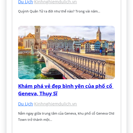
Du Lịch
·
Kinhnghiemdulich.vn
Quỳnh Quân Tử ra đời như thế nào? Trong vài năm…
Khám phá vẻ đẹp bình yên của phố cổ 
Geneva, Thụy Sĩ
Du Lịch
·
Kinhnghiemdulich.vn
Nằm ngay giữa trung tâm của Geneva, khu phố cổ Geneva Old 
Town trở thành một…