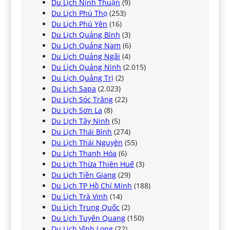
Du Lịch Ninh Thuận
(9)
Du Lịch Phú Thọ
(253)
Du Lịch Phú Yên
(16)
Du Lịch Quảng Bình
(3)
Du Lịch Quảng Nam
(6)
Du Lịch Quảng Ngãi
(4)
Du Lịch Quảng Ninh
(2.015)
Du Lịch Quảng Trị
(2)
Du Lịch Sapa
(2.023)
Du Lịch Sóc Trăng
(22)
Du Lịch Sơn La
(8)
Du Lịch Tây Ninh
(5)
Du Lịch Thái Bình
(274)
Du Lịch Thái Nguyên
(55)
Du Lịch Thanh Hóa
(6)
Du Lịch Thừa Thiên Huế
(3)
Du Lịch Tiền Giang
(29)
Du Lịch TP Hồ Chí Minh
(188)
Du Lịch Trà Vinh
(14)
Du Lịch Trung Quốc
(2)
Du Lịch Tuyên Quang
(150)
Du Lịch Vĩnh Long
(22)