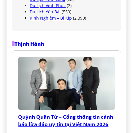
Du Lịch Vĩnh Phúc
(2)
Du Lịch Yên Bái
(559)
Kinh Nghiệm – Bí Kíp
(2.390)
Thịnh Hành
Quỳnh Quân Tử – Cổng thông tin cảnh 
báo lừa đảo uy tín tại Việt Nam 2026