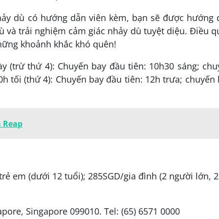
nhảy dù có hướng dẫn viên kèm, bạn sẽ được hướng 
dù và trải nghiệm cảm giác nhảy dù tuyệt diệu. Điều 
những khoảnh khắc khó quên!
y (trừ thứ 4): Chuyến bay đầu tiên: 10h30 sáng; ch
0h tối (thứ 4): Chuyến bay đầu tiên: 12h trưa; chuyến
m Reap
ẻ em (dưới 12 tuổi); 285SGD/gia đình (2 người lớn, 2
apore, Singapore 099010. Tel: (65) 6571 0000