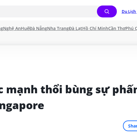
Du Lịch 
ng
Nghệ An
Huế
Đà Nẵng
Nha Trang
Đà Lạt
Hồ Chí Minh
Cần Thơ
Phú 
ác mạnh thổi bùng sự phấn
ingapore
Sha