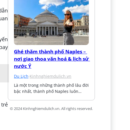
dẫn
quan
uyến
 bay
Ghé thăm thành phố Naples – 
nơi giao thoa văn hoá & lịch sử 
nước Ý
Du Lịch
·
Kinhnghiemdulich.vn
Là một trong những thành phố lâu đời 
bậc nhất, thành phố Naples luôn…
 trẻ
© 2024 Kinhnghiemdulich.vn. All rights reserved.