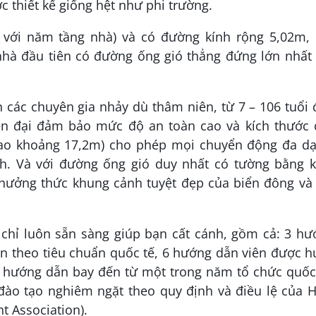
c thiết kế giống hệt như phi trường.
ới năm tầng nhà) và có đường kính rộng 5,02m, i
nhà đầu tiên có đường ống gió thẳng đứng lớn nhất 
 các chuyên gia nhảy dù thâm niên, từ 7 – 106 tuổi
hiện đại đảm bảo mức độ an toàn cao và kích thước 
ao khoảng 17,2m) cho phép mọi chuyển động đa dạ
nh. Và với đường ống gió duy nhất có tường bằng k
thưởng thức khung cảnh tuyệt đẹp của biển đông và
chỉ luôn sẵn sàng giúp bạn cất cánh, gồm cả: 3 hư
n theo tiêu chuẩn quốc tế, 6 hướng dẫn viên được 
n hướng dẫn bay đến từ một trong năm tổ chức quốc
đào tạo nghiêm ngặt theo quy định và điều lệ của H
ht Association).