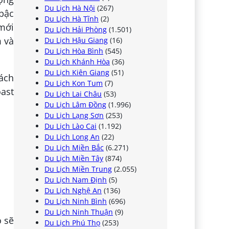
Du Lịch Hà Nội
(267)
 bậc
Du Lịch Hà Tĩnh
(2)
 mới
Du Lịch Hải Phòng
(1.501)
m và
Du Lịch Hậu Giang
(16)
Du Lịch Hòa Bình
(545)
Du Lịch Khánh Hòa
(36)
Du Lịch Kiên Giang
(51)
ách
Du Lịch Kon Tum
(7)
oast
Du Lịch Lai Châu
(53)
Du Lịch Lâm Đồng
(1.996)
Du Lịch Lạng Sơn
(253)
Du Lịch Lào Cai
(1.192)
Du Lịch Long An
(22)
Du Lịch Miền Bắc
(6.271)
Du Lịch Miền Tây
(874)
Du Lịch Miền Trung
(2.055)
Du Lịch Nam Định
(5)
Du Lịch Nghệ An
(136)
Du Lịch Ninh Bình
(696)
Du Lịch Ninh Thuận
(9)
ó sẽ
Du Lịch Phú Thọ
(253)