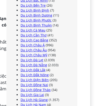
Du Lịch Bắc Ninh
(13)
Du Lịch Bến Tre
(26)
Du Lịch Bình Định
(7)
Du Lịch Bình Dương
(11)
Bạn
Du Lịch Bình Phước
(3)
 có
Du Lịch Bình Thuận
(14)
Du Lịch Cà Mau
(25)
Du Lịch Cần Thơ
(41)
Du Lịch Cao Bằng
(352)
nhất
Du Lịch Châu Á
(996)
bùng
Du Lịch Châu Âu
(954)
Du Lịch Châu Mỹ
(138)
Du Lịch Đà Lạt
(2.039)
Du Lịch Đà Nẵng
(2.033)
Du Lịch Đắk Lắk
(4)
Du Lịch Đắk Nông
(2)
tiệc
Du Lịch Điện Biên
(205)
East
Du Lịch Đồng Nai
(3)
nhằm
Du Lịch Đồng Tháp
(34)
Du Lịch Gia Lai
(3)
Du Lịch Hà Giang
(1.357)
Du Lịch Hà Nam
(4)
ộng