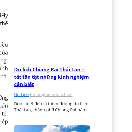
Fly
thế
 đều
của
ng:
ính
Du lịch Chiang Rai Thái Lan – 
 bãi
tất tần tật những kinh nghiệm 
cần biết
Du Lịch
·
Kinhnghiemdulich.vn
ớng
Được biết đến là thiên đường du lịch 
huấn
Thái Lan, thành phố Chiang Rai hấp…
 tế.
iệp