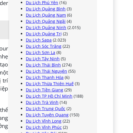
ider
Du Lịch Phú Yên
(16)
Du Lịch Quảng Bình
(3)
Du Lịch Quảng Nam
(6)
Du Lịch Quảng Ngãi
(4)
Du Lịch Quảng Ninh
(2.015)
Du Lịch Quảng Trị
(2)
Du Lịch Sapa
(2.023)
Du Lịch Sóc Trăng
(22)
Tour
Du Lịch Sơn La
(8)
 nhẹ
Du Lịch Tây Ninh
(5)
 tạo
Du Lịch Thái Bình
(274)
Du Lịch Thái Nguyên
(55)
 một
Du Lịch Thanh Hóa
(6)
 trí
Du Lịch Thừa Thiên Huế
(3)
iệp
Du Lịch Tiền Giang
(29)
Du Lịch TP Hồ Chí Minh
(188)
Du Lịch Trà Vinh
(14)
Du Lịch Trung Quốc
(2)
 thể
Du Lịch Tuyên Quang
(150)
rang
Du Lịch Vĩnh Long
(22)
ưởng
Du Lịch Vĩnh Phúc
(2)