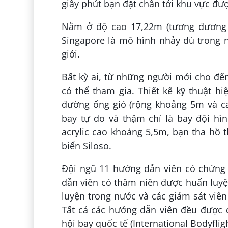
giây phút bạn đặt chân tới khu vực đượ
Nằm ở độ cao 17,22m (tương đương v
Singapore là mô hình nhảy dù trong 
giới.
Bất kỳ ai, từ những người mới cho đến
có thể tham gia. Thiết kế kỹ thuật 
đường ống gió (rộng khoảng 5m và c
bay tự do và thậm chí là bay đội hì
acrylic cao khoảng 5,5m, bạn tha hồ 
biển Siloso.
Đội ngũ 11 hướng dẫn viên có chứng 
dẫn viên có thâm niên được huấn luyệ
luyện trong nước và các giám sát viê
Tất cả các hướng dẫn viên đều được 
hội bay quốc tế (International Bodyflig