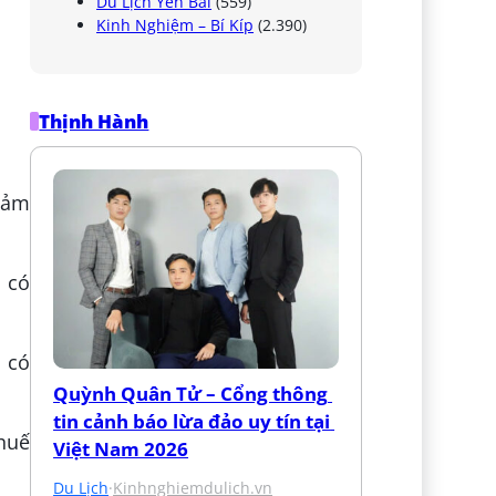
Du Lịch Yên Bái
(559)
Kinh Nghiệm – Bí Kíp
(2.390)
Thịnh Hành
Giảm
, có
, có
Quỳnh Quân Tử – Cổng thông 
tin cảnh báo lừa đảo uy tín tại 
Thuế
Việt Nam 2026
Du Lịch
·
Kinhnghiemdulich.vn