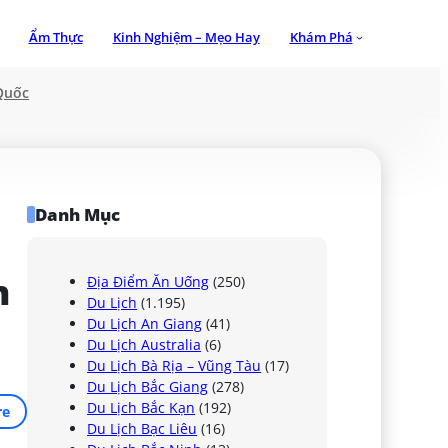
Ẩm Thực
Kinh Nghiệm – Mẹo Hay
Khám Phá
Quốc
Danh Mục
 
Địa Điểm Ăn Uống
(250)
Du Lịch
(1.195)
Du Lịch An Giang
(41)
Du Lịch Australia
(6)
Du Lịch Bà Rịa – Vũng Tàu
(17)
Du Lịch Bắc Giang
(278)
Du Lịch Bắc Kạn
(192)
re
Du Lịch Bạc Liêu
(16)