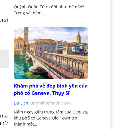
Quỳnh Quân Tử ra đời như thế nào? 
Trong vài năm…
ors)
Khám phá vẻ đẹp bình yên của 
phố cổ Geneva, Thụy Sĩ
Du Lịch
·
Kinhnghiemdulich.vn
Nằm ngay giữa trung tâm của Geneva, 
 mà
khu phố cổ Geneva Old Town trở 
u từ
thành một…