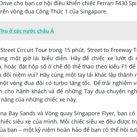
Drive cho bạn cơ hội điều khiển chiếc Ferrari F430 Sp
trên vòng đua Công Thức 1 của Singapore.
Thu ở các nước châu Á
treet Circuit Tour trong 15 phút, Street to Freeway 
ong một giờ lái biểu diễn. Hãy để chiếc xe lướt đi
 hoặc đặt hộp số ở chế độ thể thao theo kiểu F1 để
đôi niềm vui? Hãy cùng một tay lái khác lập thành
ột vòng đua đôi có turbo tăng tốc. Để trải nghiệm vị
nh cho hành khách và để những Tay đua chuyên ngh
 năng của những chiếc xe này.
ina Bay Sands và Vòng quay Singapore Flyer, bạn có
iếc siêu xe của mình. Mỗi chiếc siêu xe đều được t
 của bạn – một kỷ niệm hoàn hảo để bạn có thể hồi t