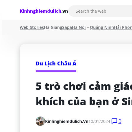
Kinhnghiemdulich
.vn
Web Stories
Hà Giang
Sapa
Hà Nội
Quảng Ninh
Hải Phò
Du Lịch Châu Á
5 trò chơi cảm gi
khích của bạn ở S
0
Kinhnghiemdulich.vn
10/01/2024