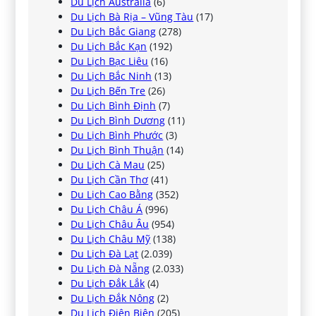
Du Lịch Australia
(6)
Du Lịch Bà Rịa – Vũng Tàu
(17)
Du Lịch Bắc Giang
(278)
Du Lịch Bắc Kạn
(192)
Du Lịch Bạc Liêu
(16)
Du Lịch Bắc Ninh
(13)
Du Lịch Bến Tre
(26)
Du Lịch Bình Định
(7)
Du Lịch Bình Dương
(11)
Du Lịch Bình Phước
(3)
Du Lịch Bình Thuận
(14)
Du Lịch Cà Mau
(25)
Du Lịch Cần Thơ
(41)
Du Lịch Cao Bằng
(352)
Du Lịch Châu Á
(996)
Du Lịch Châu Âu
(954)
Du Lịch Châu Mỹ
(138)
Du Lịch Đà Lạt
(2.039)
Du Lịch Đà Nẵng
(2.033)
Du Lịch Đắk Lắk
(4)
Du Lịch Đắk Nông
(2)
Du Lịch Điện Biên
(205)