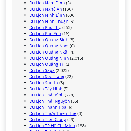
Du Lịch Nam Định
(5)
Du Lịch Nghệ An
(136)
Du Lịch Ninh Bình
(696)
Du Lịch Ninh Thuận
(9)
Du Lịch Phú Thọ
(253)
Du Lịch Phú Yên
(16)
Du Lịch Quảng Bình
(3)
Du Lịch Quảng Nam
(6)
Du Lịch Quảng Ngãi
(4)
Du Lịch Quảng Ninh
(2.015)
Du Lịch Quảng Trị
(2)
Du Lịch Sapa
(2.023)
Du Lịch Sóc Trăng
(22)
Du Lịch Sơn La
(8)
Du Lịch Tây Ninh
(5)
Du Lịch Thái Bình
(274)
Du Lịch Thái Nguyên
(55)
Du Lịch Thanh Hóa
(6)
Du Lịch Thừa Thiên Huế
(3)
Du Lịch Tiền Giang
(29)
Du Lịch TP Hồ Chí Minh
(188)