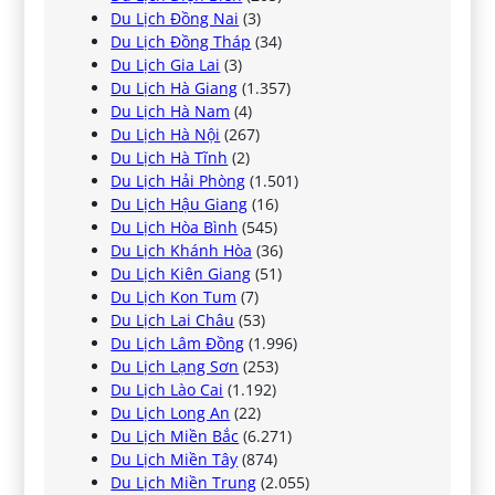
Du Lịch Đồng Nai
(3)
Du Lịch Đồng Tháp
(34)
Du Lịch Gia Lai
(3)
Du Lịch Hà Giang
(1.357)
Du Lịch Hà Nam
(4)
Du Lịch Hà Nội
(267)
Du Lịch Hà Tĩnh
(2)
Du Lịch Hải Phòng
(1.501)
Du Lịch Hậu Giang
(16)
Du Lịch Hòa Bình
(545)
Du Lịch Khánh Hòa
(36)
Du Lịch Kiên Giang
(51)
Du Lịch Kon Tum
(7)
Du Lịch Lai Châu
(53)
Du Lịch Lâm Đồng
(1.996)
Du Lịch Lạng Sơn
(253)
Du Lịch Lào Cai
(1.192)
Du Lịch Long An
(22)
Du Lịch Miền Bắc
(6.271)
Du Lịch Miền Tây
(874)
Du Lịch Miền Trung
(2.055)