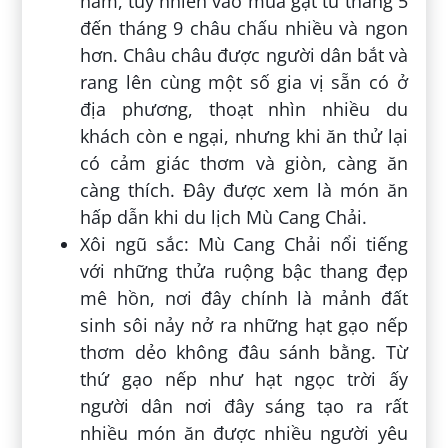
năm, tuy nhiên vào mùa gặt từ tháng 5
đến tháng 9 châu chấu nhiều và ngon
hơn. Châu châu được người dân bắt và
rang lên cùng một số gia vị sẵn có ở
địa phương, thoạt nhìn nhiều du
khách còn e ngại, nhưng khi ăn thử lại
có cảm giác thơm và giòn, càng ăn
càng thích. Đây được xem là món ăn
hấp dẫn khi du lịch Mù Cang Chải.
Xôi ngũ sắc: Mù Cang Chải nổi tiếng
với những thửa ruộng bậc thang đẹp
mê hồn, nơi đây chính là mảnh đất
sinh sôi nảy nở ra những hạt gạo nếp
thơm dẻo không đâu sánh bằng. Từ
thứ gạo nếp như hạt ngọc trời ấy
người dân nơi đây sáng tạo ra rất
nhiều món ăn được nhiều người yêu