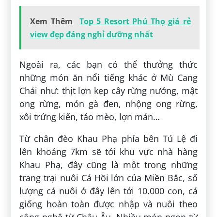
Xem Thêm
Top 5 Resort Phú Thọ giá rẻ
view đẹp đáng nghỉ dưỡng nhất
Ngoài ra, các bạn có thể thưởng thức
những món ăn nổi tiếng khác ở Mù Cang
Chải như: thịt lợn kẹp cây rừng nướng, mật
ong rừng, món gà đen, nhộng ong rừng,
xôi trứng kiến, táo mèo, lợn mán…
Từ chân đèo Khau Phạ phía bên Tú Lệ đi
lên khoảng 7km sẽ tới khu vực nhà hàng
Khau Phạ, đây cũng là một trong những
trang trại nuôi Cá Hồi lớn của Miền Bắc, số
lượng cá nuôi ở đây lên tới 10.000 con, cá
giống hoàn toàn được nhập và nuôi theo