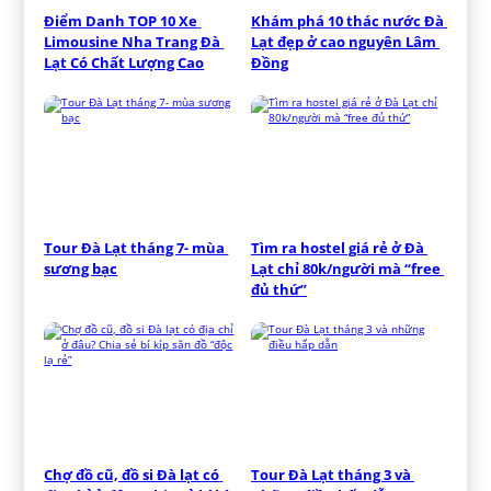
Điểm Danh TOP 10 Xe 
Khám phá 10 thác nước Đà 
Limousine Nha Trang Đà 
Lạt đẹp ở cao nguyên Lâm 
Lạt Có Chất Lượng Cao
Đồng
Tour Đà Lạt tháng 7- mùa 
Tìm ra hostel giá rẻ ở Đà 
sương bạc
Lạt chỉ 80k/người mà “free 
đủ thứ”
Chợ đồ cũ, đồ si Đà lạt có 
Tour Đà Lạt tháng 3 và 