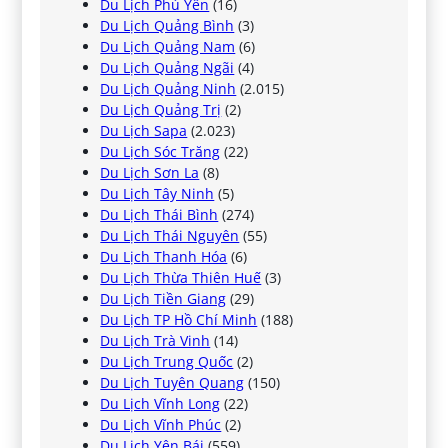
Du Lịch Phú Yên
(16)
Du Lịch Quảng Bình
(3)
Du Lịch Quảng Nam
(6)
Du Lịch Quảng Ngãi
(4)
Du Lịch Quảng Ninh
(2.015)
Du Lịch Quảng Trị
(2)
Du Lịch Sapa
(2.023)
Du Lịch Sóc Trăng
(22)
Du Lịch Sơn La
(8)
Du Lịch Tây Ninh
(5)
Du Lịch Thái Bình
(274)
Du Lịch Thái Nguyên
(55)
Du Lịch Thanh Hóa
(6)
Du Lịch Thừa Thiên Huế
(3)
Du Lịch Tiền Giang
(29)
Du Lịch TP Hồ Chí Minh
(188)
Du Lịch Trà Vinh
(14)
Du Lịch Trung Quốc
(2)
Du Lịch Tuyên Quang
(150)
Du Lịch Vĩnh Long
(22)
Du Lịch Vĩnh Phúc
(2)
Du Lịch Yên Bái
(559)