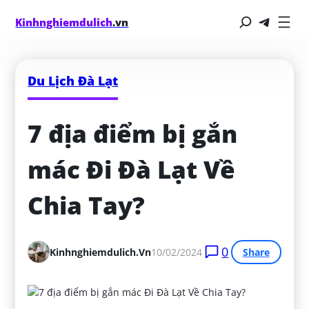
Kinhnghiemdulich
.vn
Du Lịch Đà Lạt
7 địa điểm bị gắn 
mác Đi Đà Lạt Về 
Chia Tay?
0
Kinhnghiemdulich.vn
10/02/2024
Share