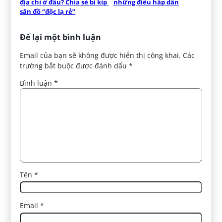
địa chỉ ở đâu? Chia sẻ bí kíp 
những điều hấp dẫn
săn đồ “độc lạ rẻ”
Để lại một bình luận
Email của bạn sẽ không được hiển thị công khai.
Các
trường bắt buộc được đánh dấu
*
Bình luận
*
Tên
*
Email
*