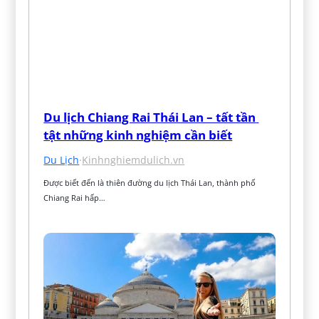
Du lịch Chiang Rai Thái Lan – tất tần 
tật những kinh nghiệm cần biết
Du Lịch
·
Kinhnghiemdulich.vn
Được biết đến là thiên đường du lịch Thái Lan, thành phố 
Chiang Rai hấp…