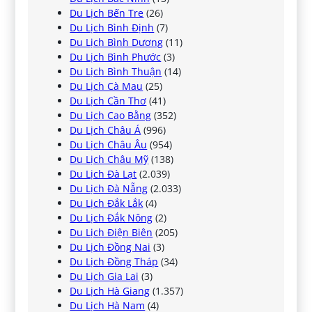
Du Lịch Bến Tre
(26)
Du Lịch Bình Định
(7)
Du Lịch Bình Dương
(11)
Du Lịch Bình Phước
(3)
Du Lịch Bình Thuận
(14)
Du Lịch Cà Mau
(25)
Du Lịch Cần Thơ
(41)
Du Lịch Cao Bằng
(352)
Du Lịch Châu Á
(996)
Du Lịch Châu Âu
(954)
Du Lịch Châu Mỹ
(138)
Du Lịch Đà Lạt
(2.039)
Du Lịch Đà Nẵng
(2.033)
Du Lịch Đắk Lắk
(4)
Du Lịch Đắk Nông
(2)
Du Lịch Điện Biên
(205)
Du Lịch Đồng Nai
(3)
Du Lịch Đồng Tháp
(34)
Du Lịch Gia Lai
(3)
Du Lịch Hà Giang
(1.357)
Du Lịch Hà Nam
(4)