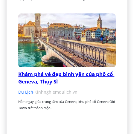
Khám phá vẻ đẹp bình yên của phố cổ 
Geneva, Thụy Sĩ
Du Lịch
·
Kinhnghiemdulich.vn
Nằm ngay giữa trung tâm của Geneva, khu phố cổ Geneva Old 
Town trở thành một…