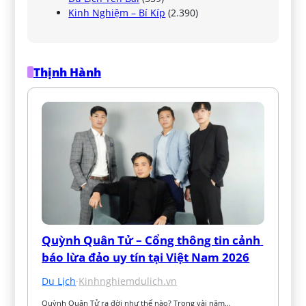
Kinh Nghiệm – Bí Kíp
(2.390)
Thịnh Hành
Quỳnh Quân Tử – Cổng thông tin cảnh 
báo lừa đảo uy tín tại Việt Nam 2026
Du Lịch
·
Kinhnghiemdulich.vn
Quỳnh Quân Tử ra đời như thế nào? Trong vài năm…