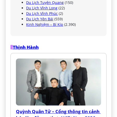
Du Lịch Tuyên Quang
(150)
Du Lịch Vĩnh Long
(22)
Du Lịch Vĩnh Phúc
(2)
Du Lịch Yên Bái
(559)
Kinh Nghiệm – Bí Kíp
(2.390)
Thịnh Hành
Quỳnh Quân Tử – Cổng thông tin cảnh 