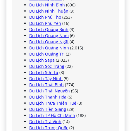
Du Lịch Ninh Bình
(696)
Du Lịch Ninh Thuận
(9)
Du Lịch Phú Thọ
(253)
Du Lịch Phú Yên
(16)
Du Lịch Quảng Bình
(3)
Du Lịch Quảng Nam
(6)
Du Lịch Quảng Ngãi
(4)
Du Lịch Quảng Ninh
(2.015)
Du Lịch Quảng Trị
(2)
Du Lịch Sapa
(2.023)
Du Lịch Sóc Trăng
(22)
Du Lịch Sơn La
(8)
Du Lịch Tây Ninh
(5)
Du Lịch Thái Bình
(274)
Du Lịch Thái Nguyên
(55)
Du Lịch Thanh Hóa
(6)
Du Lịch Thừa Thiên Huế
(3)
Du Lịch Tiền Giang
(29)
Du Lịch TP Hồ Chí Minh
(188)
Du Lịch Trà Vinh
(14)
Du Lịch Trung Quốc
(2)