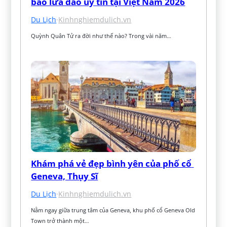
báo lừa đảo uy tín tại Việt Nam 2026
Du Lịch
·
Kinhnghiemdulich.vn
Quỳnh Quân Tử ra đời như thế nào? Trong vài năm…
Khám phá vẻ đẹp bình yên của phố cổ 
Geneva, Thụy Sĩ
Du Lịch
·
Kinhnghiemdulich.vn
Nằm ngay giữa trung tâm của Geneva, khu phố cổ Geneva Old 
Town trở thành một…