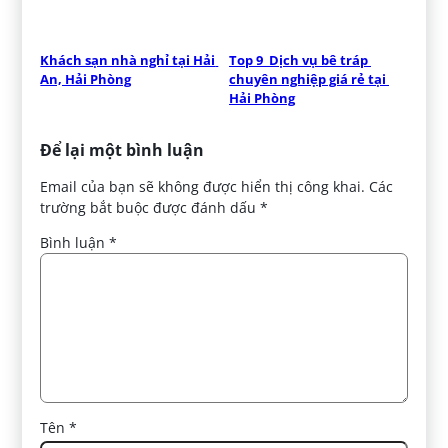
Khách sạn nhà nghỉ tại Hải 
Top 9  Dịch vụ bê tráp 
An, Hải Phòng
chuyên nghiệp giá rẻ tại 
Hải Phòng
Để lại một bình luận
Email của bạn sẽ không được hiển thị công khai.
Các
trường bắt buộc được đánh dấu
*
Bình luận
*
Tên
*