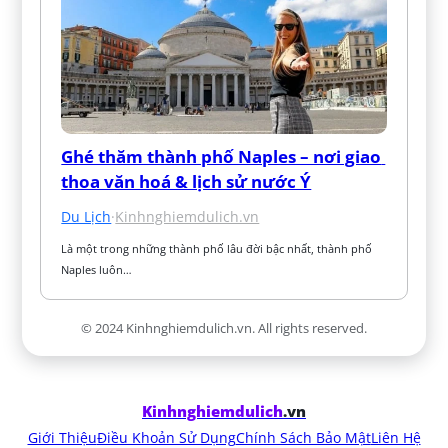
Ghé thăm thành phố Naples – nơi giao 
thoa văn hoá & lịch sử nước Ý
Du Lịch
·
Kinhnghiemdulich.vn
Là một trong những thành phố lâu đời bậc nhất, thành phố 
Naples luôn…
© 2024 Kinhnghiemdulich.vn. All rights reserved.
Kinhnghiemdulich
.vn
Giới Thiệu
Điều Khoản Sử Dụng
Chính Sách Bảo Mật
Liên Hệ