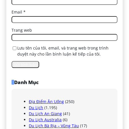
Email
*
Trang web
Lưu tên của tôi, email, và trang web trong trình
duyệt này cho lần bình luận kế tiếp của tôi.
Danh Mục
Địa Điểm Ăn Uống
(250)
Du Lịch
(1.195)
Du Lịch An Giang
(41)
Du Lịch Australia
(6)
Du Lịch Bà Rịa – Vũng Tàu
(17)