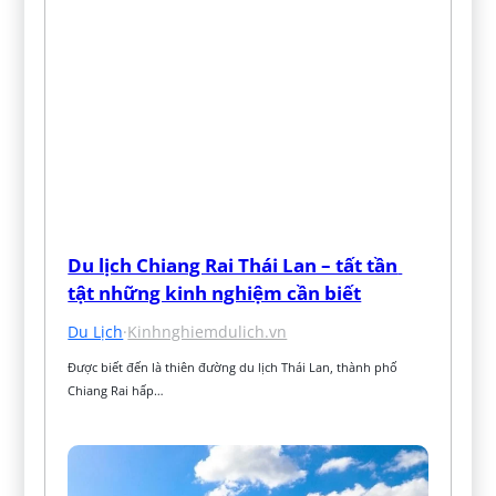
Du lịch Chiang Rai Thái Lan – tất tần 
tật những kinh nghiệm cần biết
Du Lịch
·
Kinhnghiemdulich.vn
Được biết đến là thiên đường du lịch Thái Lan, thành phố 
Chiang Rai hấp…