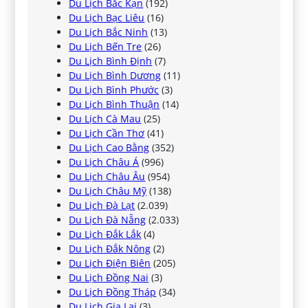
Du Lịch Bắc Kạn
(192)
Du Lịch Bạc Liêu
(16)
Du Lịch Bắc Ninh
(13)
Du Lịch Bến Tre
(26)
Du Lịch Bình Định
(7)
Du Lịch Bình Dương
(11)
Du Lịch Bình Phước
(3)
Du Lịch Bình Thuận
(14)
Du Lịch Cà Mau
(25)
Du Lịch Cần Thơ
(41)
Du Lịch Cao Bằng
(352)
Du Lịch Châu Á
(996)
Du Lịch Châu Âu
(954)
Du Lịch Châu Mỹ
(138)
Du Lịch Đà Lạt
(2.039)
Du Lịch Đà Nẵng
(2.033)
Du Lịch Đắk Lắk
(4)
Du Lịch Đắk Nông
(2)
Du Lịch Điện Biên
(205)
Du Lịch Đồng Nai
(3)
Du Lịch Đồng Tháp
(34)
Du Lịch Gia Lai
(3)