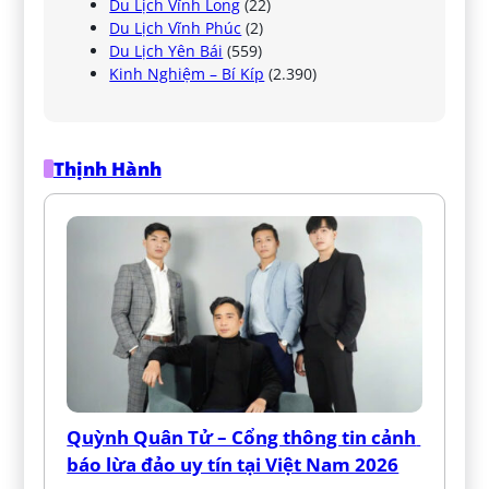
Du Lịch Vĩnh Long
(22)
Du Lịch Vĩnh Phúc
(2)
Du Lịch Yên Bái
(559)
Kinh Nghiệm – Bí Kíp
(2.390)
Thịnh Hành
Quỳnh Quân Tử – Cổng thông tin cảnh 
báo lừa đảo uy tín tại Việt Nam 2026