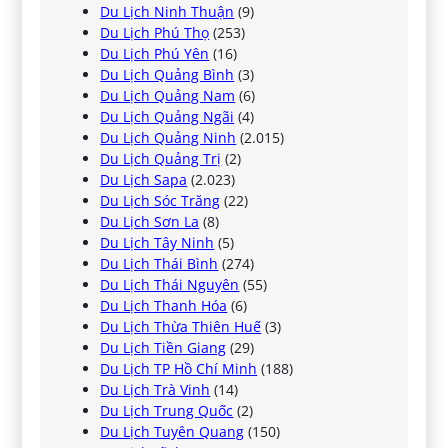
Du Lịch Ninh Thuận
(9)
Du Lịch Phú Thọ
(253)
Du Lịch Phú Yên
(16)
Du Lịch Quảng Bình
(3)
Du Lịch Quảng Nam
(6)
Du Lịch Quảng Ngãi
(4)
Du Lịch Quảng Ninh
(2.015)
Du Lịch Quảng Trị
(2)
Du Lịch Sapa
(2.023)
Du Lịch Sóc Trăng
(22)
Du Lịch Sơn La
(8)
Du Lịch Tây Ninh
(5)
Du Lịch Thái Bình
(274)
Du Lịch Thái Nguyên
(55)
Du Lịch Thanh Hóa
(6)
Du Lịch Thừa Thiên Huế
(3)
Du Lịch Tiền Giang
(29)
Du Lịch TP Hồ Chí Minh
(188)
Du Lịch Trà Vinh
(14)
Du Lịch Trung Quốc
(2)
Du Lịch Tuyên Quang
(150)