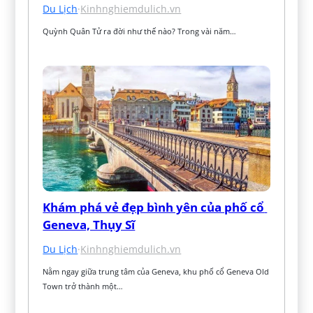
Du Lịch
·
Kinhnghiemdulich.vn
Quỳnh Quân Tử ra đời như thế nào? Trong vài năm…
Khám phá vẻ đẹp bình yên của phố cổ 
Geneva, Thụy Sĩ
Du Lịch
·
Kinhnghiemdulich.vn
Nằm ngay giữa trung tâm của Geneva, khu phố cổ Geneva Old 
Town trở thành một…