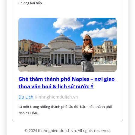
Chiang Rai hấp…
Ghé thăm thành phố Naples – nơi giao 
thoa văn hoá & lịch sử nước Ý
Du Lịch
·
Kinhnghiemdulich.vn
Là một trong những thành phố lâu đời bậc nhất, thành phố 
Naples luôn…
© 2024 Kinhnghiemdulich.vn. All rights reserved.