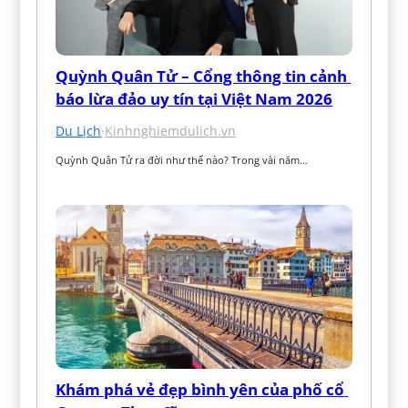
Quỳnh Quân Tử – Cổng thông tin cảnh 
báo lừa đảo uy tín tại Việt Nam 2026
Du Lịch
·
Kinhnghiemdulich.vn
Quỳnh Quân Tử ra đời như thế nào? Trong vài năm…
Khám phá vẻ đẹp bình yên của phố cổ 