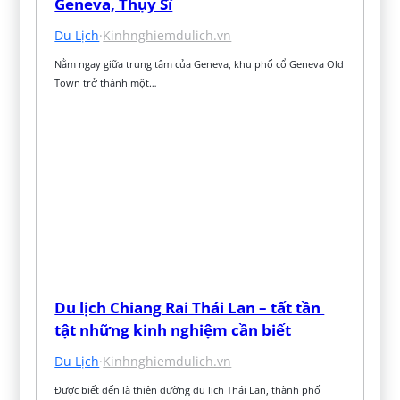
Geneva, Thụy Sĩ
Du Lịch
·
Kinhnghiemdulich.vn
Nằm ngay giữa trung tâm của Geneva, khu phố cổ Geneva Old 
Town trở thành một…
Du lịch Chiang Rai Thái Lan – tất tần 
tật những kinh nghiệm cần biết
Du Lịch
·
Kinhnghiemdulich.vn
Được biết đến là thiên đường du lịch Thái Lan, thành phố 