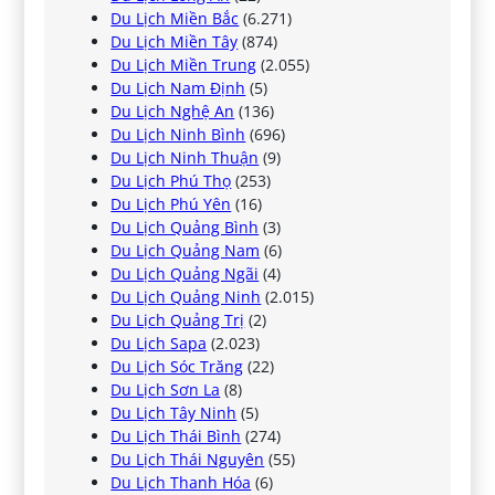
Du Lịch Miền Bắc
(6.271)
Du Lịch Miền Tây
(874)
Du Lịch Miền Trung
(2.055)
Du Lịch Nam Định
(5)
Du Lịch Nghệ An
(136)
Du Lịch Ninh Bình
(696)
Du Lịch Ninh Thuận
(9)
Du Lịch Phú Thọ
(253)
Du Lịch Phú Yên
(16)
Du Lịch Quảng Bình
(3)
Du Lịch Quảng Nam
(6)
Du Lịch Quảng Ngãi
(4)
Du Lịch Quảng Ninh
(2.015)
Du Lịch Quảng Trị
(2)
Du Lịch Sapa
(2.023)
Du Lịch Sóc Trăng
(22)
Du Lịch Sơn La
(8)
Du Lịch Tây Ninh
(5)
Du Lịch Thái Bình
(274)
Du Lịch Thái Nguyên
(55)
Du Lịch Thanh Hóa
(6)