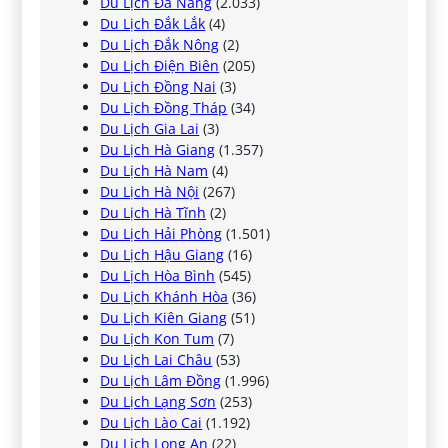
Du Lịch Đà Nẵng
(2.033)
Du Lịch Đắk Lắk
(4)
Du Lịch Đắk Nông
(2)
Du Lịch Điện Biên
(205)
Du Lịch Đồng Nai
(3)
Du Lịch Đồng Tháp
(34)
Du Lịch Gia Lai
(3)
Du Lịch Hà Giang
(1.357)
Du Lịch Hà Nam
(4)
Du Lịch Hà Nội
(267)
Du Lịch Hà Tĩnh
(2)
Du Lịch Hải Phòng
(1.501)
Du Lịch Hậu Giang
(16)
Du Lịch Hòa Bình
(545)
Du Lịch Khánh Hòa
(36)
Du Lịch Kiên Giang
(51)
Du Lịch Kon Tum
(7)
Du Lịch Lai Châu
(53)
Du Lịch Lâm Đồng
(1.996)
Du Lịch Lạng Sơn
(253)
Du Lịch Lào Cai
(1.192)
Du Lịch Long An
(22)