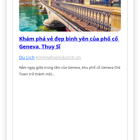
Khám phá vẻ đẹp bình yên của phố cổ 
Geneva, Thụy Sĩ
Du Lịch
·
Kinhnghiemdulich.vn
Nằm ngay giữa trung tâm của Geneva, khu phố cổ Geneva Old 
Town trở thành một…