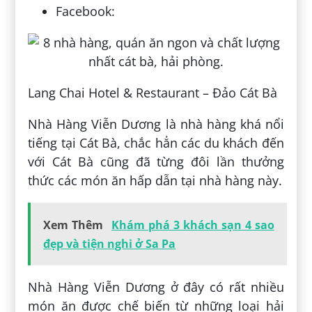
Facebook:
Lang Chai Hotel & Restaurant – Đảo Cát Bà
Nhà Hàng Viễn Dương là nhà hàng khá nổi
tiếng tại Cát Bà, chắc hẳn các du khách đến
với Cát Bà cũng đã từng đôi lần thưởng
thức các món ăn hấp dẫn tại nhà hàng này.
Xem Thêm
Khám phá 3 khách sạn 4 sao
đẹp và tiện nghi ở Sa Pa
Nhà Hàng Viễn Dương ở đây có rất nhiều
món ăn được chế biến từ những loại hải