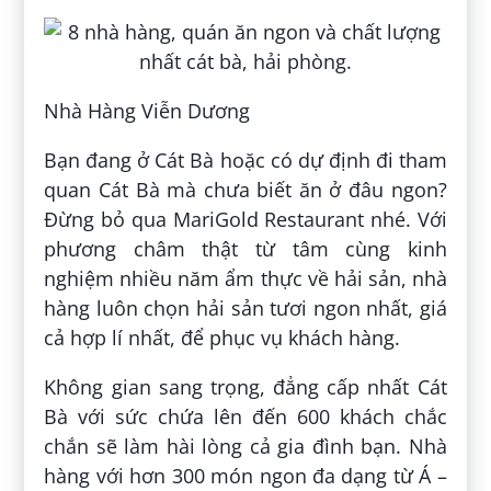
Nhà Hàng Viễn Dương
Bạn đang ở Cát Bà hoặc có dự định đi tham
quan Cát Bà mà chưa biết ăn ở đâu ngon?
Đừng bỏ qua MariGold Restaurant nhé. Với
phương châm thật từ tâm cùng kinh
nghiệm nhiều năm ẩm thực về hải sản, nhà
hàng luôn chọn hải sản tươi ngon nhất, giá
cả hợp lí nhất, để phục vụ khách hàng.
Không gian sang trọng, đẳng cấp nhất Cát
Bà với sức chứa lên đến 600 khách chắc
chắn sẽ làm hài lòng cả gia đình bạn. Nhà
hàng với hơn 300 món ngon đa dạng từ Á –