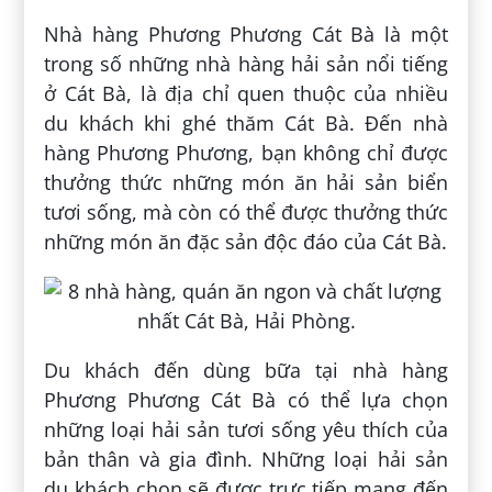
Nhà hàng Phương Phương Cát Bà là một
trong số những nhà hàng hải sản nổi tiếng
ở Cát Bà, là địa chỉ quen thuộc của nhiều
du khách khi ghé thăm Cát Bà. Đến nhà
hàng Phương Phương, bạn không chỉ được
thưởng thức những món ăn hải sản biển
tươi sống, mà còn có thể được thưởng thức
những món ăn đặc sản độc đáo của Cát Bà.
Du khách đến dùng bữa tại nhà hàng
Phương Phương Cát Bà có thể lựa chọn
những loại hải sản tươi sống yêu thích của
bản thân và gia đình. Những loại hải sản
du khách chọn sẽ được trực tiếp mang đến