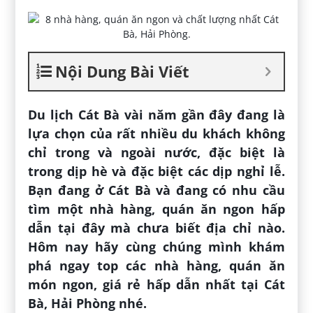
Nội Dung Bài Viết
Du lịch Cát Bà vài năm gần đây đang là
lựa chọn của rất nhiều du khách không
chỉ trong và ngoài nước, đặc biệt là
trong dịp hè và đặc biệt các dịp nghỉ lễ.
Bạn đang ở Cát Bà và đang có nhu cầu
tìm một nhà hàng, quán ăn ngon hấp
dẫn tại đây mà chưa biết địa chỉ nào.
Hôm nay hãy cùng chúng mình khám
phá ngay top các nhà hàng, quán ăn
món ngon, giá rẻ hấp dẫn nhất tại Cát
Bà, Hải Phòng nhé.