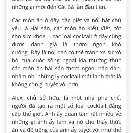
những ai mới đến Cát Bà lần đầu tiên.
Các món ăn ở đây đặc biệt và nổi bật chủ
yếu là Hải sản, các món ăn Kiểu Việt, tốt
cho sức khỏe,… các loại cocktail ở đây cũng
được đánh giá là thơm ngon khó
cưỡng. Đây là nơi bạn có thể tránh xa sự xô
bồ của cuộc sống ngoài kia thưởng thức
các món ăn hải sản thơm ngon, hấp dẫn,
nhâm nhi những ly cocktail mát lạnh thật là
không còn gì tuyệt vời hơn.
Alex, chủ sở hữu, là một nhà pha chế,
người đã tạo ra một số loại cocktail đẳng
cấp thế giới. Anh ấy quan tâm rất nhiều về
những gì anh ấy làm và nó cho thấy thức
ăn và đồ uống của anh ấy tuyệt vời như thế