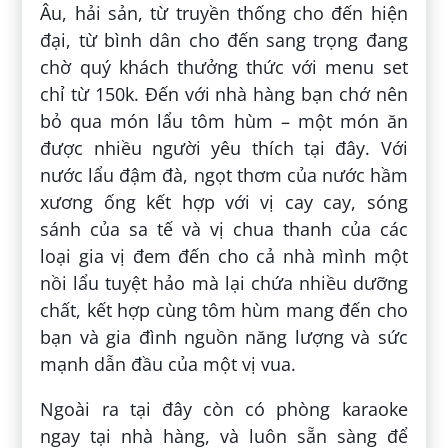
Âu, hải sản, từ truyền thống cho đến hiện
đại, từ bình dân cho đến sang trọng đang
chờ quý khách thưởng thức với menu set
chỉ từ 150k. Đến với nhà hàng bạn chớ nên
bỏ qua món lẩu tôm hùm – một món ăn
được nhiều người yêu thích tại đây. Với
nước lẩu đậm đà, ngọt thơm của nước hầm
xương ống kết hợp với vị cay cay, sóng
sánh của sa tế và vị chua thanh của các
loại gia vị đem đến cho cả nhà mình một
nồi lẩu tuyệt hảo mà lại chứa nhiều dưỡng
chất, kết hợp cùng tôm hùm mang đến cho
bạn và gia đình nguồn năng lượng và sức
mạnh dẫn đầu của một vị vua.
Ngoài ra tại đây còn có phòng karaoke
ngay tại nhà hàng, và luôn sẵn sàng để