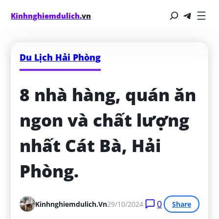
Kinhnghiemdulich
.vn
Du Lịch Hải Phòng
8 nhà hàng, quán ăn 
ngon và chất lượng 
nhất Cát Bà, Hải 
Phòng.
0
Kinhnghiemdulich.vn
29/10/2024
Share