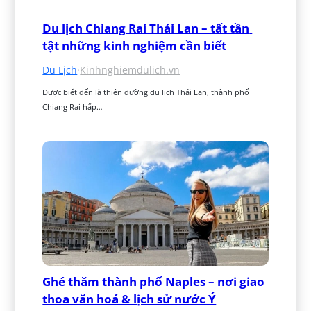
Du lịch Chiang Rai Thái Lan – tất tần 
tật những kinh nghiệm cần biết
Du Lịch
·
Kinhnghiemdulich.vn
Được biết đến là thiên đường du lịch Thái Lan, thành phố 
Chiang Rai hấp…
Ghé thăm thành phố Naples – nơi giao 
thoa văn hoá & lịch sử nước Ý