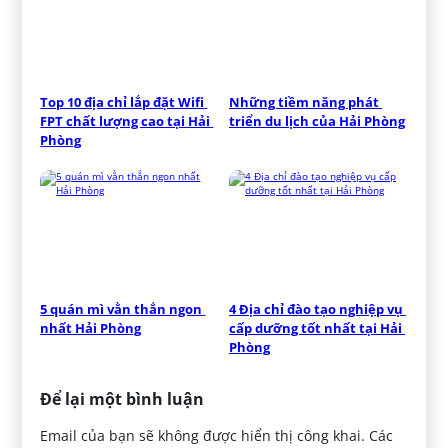
Top 10 địa chỉ lắp đặt Wifi 
Những tiềm năng phát 
FPT chất lượng cao tại Hải 
triển du lịch của Hải Phòng
Phòng
5 quán mì vằn thắn ngon 
4 Địa chỉ đào tạo nghiệp vụ 
nhất Hải Phòng
cấp dưỡng tốt nhất tại Hải 
Phòng
Để lại một bình luận
Email của bạn sẽ không được hiển thị công khai.
Các