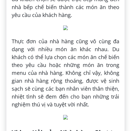
nhà bếp chế biến thành các món ăn theo
yêu cầu của khách hàng.
Thực đơn của nhà hàng cũng vô cùng đa
dạng với nhiều món ăn khác nhau. Du
khách có thể lựa chọn các món ăn chế biến
theo yêu cầu hoặc những món ăn trong
menu của nhà hàng. Không chỉ vậy, không
gian nhà hàng rộng thoáng, được vệ sinh
sạch sẽ cùng các bạn nhân viên thân thiện,
nhiệt tình sẽ đem đến cho bạn những trải
nghiệm thú vị và tuyệt vời nhất.