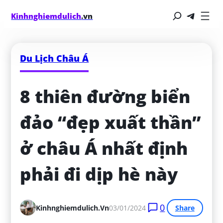
Kinhnghiemdulich
.vn
Du Lịch Châu Á
8 thiên đường biển 
đảo “đẹp xuất thần” 
ở châu Á nhất định 
phải đi dịp hè này
0
Kinhnghiemdulich.vn
03/01/2024
Share