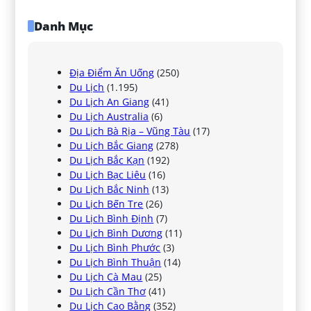
Danh Mục
Địa Điểm Ăn Uống
(250)
Du Lịch
(1.195)
Du Lịch An Giang
(41)
Du Lịch Australia
(6)
Du Lịch Bà Rịa – Vũng Tàu
(17)
Du Lịch Bắc Giang
(278)
Du Lịch Bắc Kạn
(192)
Du Lịch Bạc Liêu
(16)
Du Lịch Bắc Ninh
(13)
Du Lịch Bến Tre
(26)
Du Lịch Bình Định
(7)
Du Lịch Bình Dương
(11)
Du Lịch Bình Phước
(3)
Du Lịch Bình Thuận
(14)
Du Lịch Cà Mau
(25)
Du Lịch Cần Thơ
(41)
Du Lịch Cao Bằng
(352)