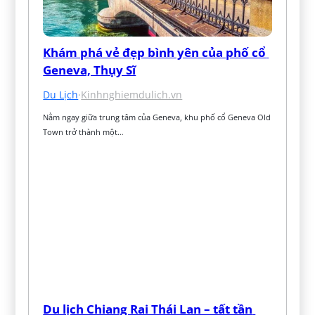
Khám phá vẻ đẹp bình yên của phố cổ 
Geneva, Thụy Sĩ
Du Lịch
·
Kinhnghiemdulich.vn
Nằm ngay giữa trung tâm của Geneva, khu phố cổ Geneva Old 
Town trở thành một…
Du lịch Chiang Rai Thái Lan – tất tần 