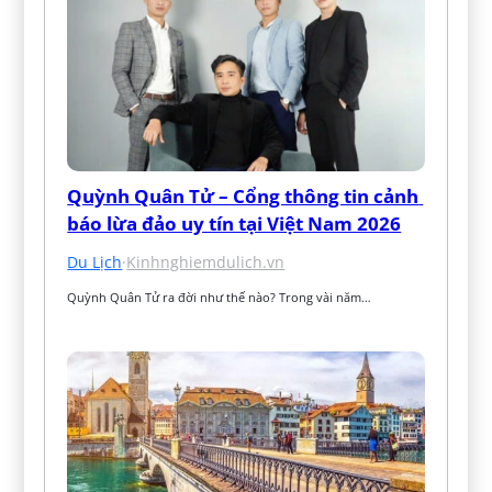
Quỳnh Quân Tử – Cổng thông tin cảnh 
báo lừa đảo uy tín tại Việt Nam 2026
Du Lịch
·
Kinhnghiemdulich.vn
Quỳnh Quân Tử ra đời như thế nào? Trong vài năm…