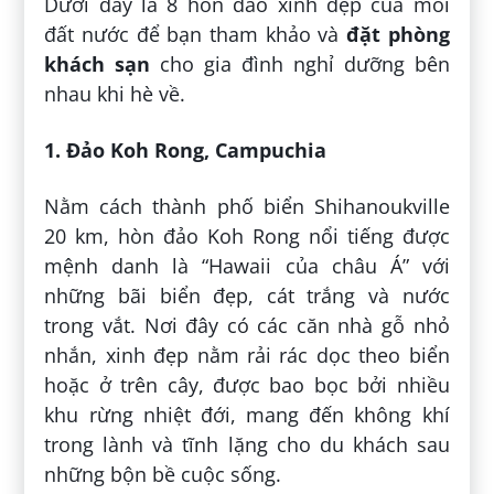
Dưới đây là 8 hòn đảo xinh đẹp của mỗi
đất nước để bạn tham khảo và
đặt phòng
khách sạn
cho gia đình nghỉ dưỡng bên
nhau khi hè về.
1. Đảo Koh Rong, Campuchia
Nằm cách thành phố biển Shihanoukville
20 km, hòn đảo Koh Rong nổi tiếng được
mệnh danh là “Hawaii của châu Á” với
những bãi biển đẹp, cát trắng và nước
trong vắt. Nơi đây có các căn nhà gỗ nhỏ
nhắn, xinh đẹp nằm rải rác dọc theo biển
hoặc ở trên cây, được bao bọc bởi nhiều
khu rừng nhiệt đới, mang đến không khí
trong lành và tĩnh lặng cho du khách sau
những bộn bề cuộc sống.