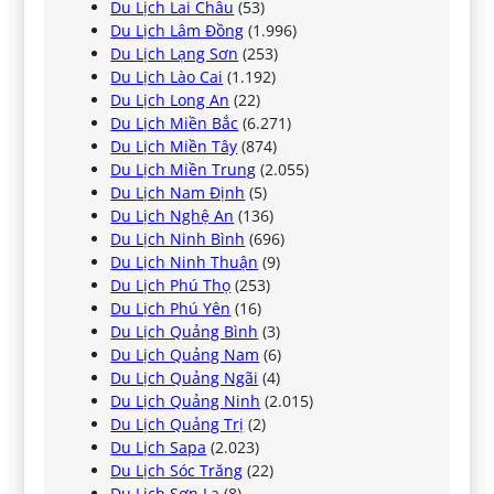
Du Lịch Lai Châu
(53)
Du Lịch Lâm Đồng
(1.996)
Du Lịch Lạng Sơn
(253)
Du Lịch Lào Cai
(1.192)
Du Lịch Long An
(22)
Du Lịch Miền Bắc
(6.271)
Du Lịch Miền Tây
(874)
Du Lịch Miền Trung
(2.055)
Du Lịch Nam Định
(5)
Du Lịch Nghệ An
(136)
Du Lịch Ninh Bình
(696)
Du Lịch Ninh Thuận
(9)
Du Lịch Phú Thọ
(253)
Du Lịch Phú Yên
(16)
Du Lịch Quảng Bình
(3)
Du Lịch Quảng Nam
(6)
Du Lịch Quảng Ngãi
(4)
Du Lịch Quảng Ninh
(2.015)
Du Lịch Quảng Trị
(2)
Du Lịch Sapa
(2.023)
Du Lịch Sóc Trăng
(22)
Du Lịch Sơn La
(8)