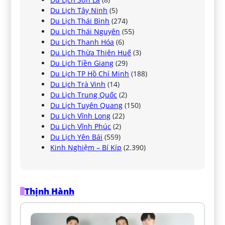
Du Lịch Tây Ninh
(5)
Du Lịch Thái Bình
(274)
Du Lịch Thái Nguyên
(55)
Du Lịch Thanh Hóa
(6)
Du Lịch Thừa Thiên Huế
(3)
Du Lịch Tiền Giang
(29)
Du Lịch TP Hồ Chí Minh
(188)
Du Lịch Trà Vinh
(14)
Du Lịch Trung Quốc
(2)
Du Lịch Tuyên Quang
(150)
Du Lịch Vĩnh Long
(22)
Du Lịch Vĩnh Phúc
(2)
Du Lịch Yên Bái
(559)
Kinh Nghiệm – Bí Kíp
(2.390)
Thịnh Hành