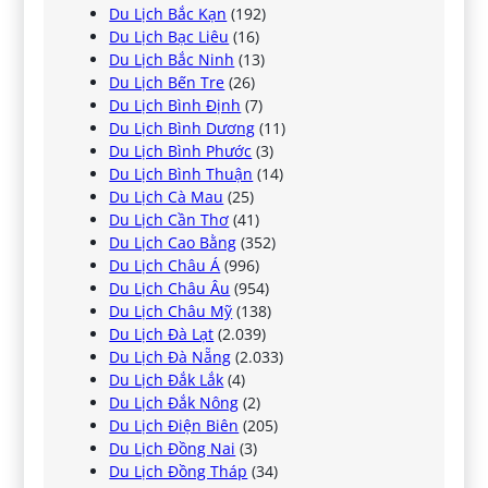
Du Lịch Bắc Kạn
(192)
Du Lịch Bạc Liêu
(16)
Du Lịch Bắc Ninh
(13)
Du Lịch Bến Tre
(26)
Du Lịch Bình Định
(7)
Du Lịch Bình Dương
(11)
Du Lịch Bình Phước
(3)
Du Lịch Bình Thuận
(14)
Du Lịch Cà Mau
(25)
Du Lịch Cần Thơ
(41)
Du Lịch Cao Bằng
(352)
Du Lịch Châu Á
(996)
Du Lịch Châu Âu
(954)
Du Lịch Châu Mỹ
(138)
Du Lịch Đà Lạt
(2.039)
Du Lịch Đà Nẵng
(2.033)
Du Lịch Đắk Lắk
(4)
Du Lịch Đắk Nông
(2)
Du Lịch Điện Biên
(205)
Du Lịch Đồng Nai
(3)
Du Lịch Đồng Tháp
(34)