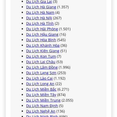
Du Lịch Gia Lai
(3)
Du Lịch Hà Giang
(1.357)
Du Lịch Hà Nam
(4)
Du Lịch Hà Nội
(267)
Du Lịch Hà Tĩnh
(2)
Du Lịch Hải Phòng
(1.501)
Du Lịch Hậu Giang
(16)
Du Lịch Hòa Bình
(545)
Du Lịch Khánh Hòa
(36)
Du Lịch Kiên Giang
(51)
Du Lịch Kon Tum
(7)
Du Lịch Lai Châu
(53)
Du Lịch Lâm Đồng
(1.996)
Du Lịch Lạng Sơn
(253)
Du Lịch Lào Cai
(1.192)
Du Lịch Long An
(22)
Du Lịch Miền Bắc
(6.271)
Du Lịch Miền Tây
(874)
Du Lịch Miền Trung
(2.055)
Du Lịch Nam Định
(5)
Du Lịch Nghệ An
(136)
Du Lịch Ninh Bình
(696)