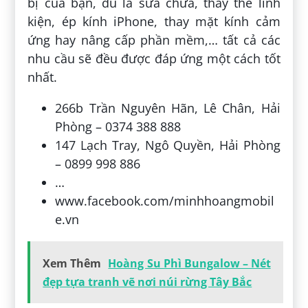
bị của bạn, dù là sửa chữa, thay thế linh
kiện, ép kính iPhone, thay mặt kính cảm
ứng hay nâng cấp phần mềm,… tất cả các
nhu cầu sẽ đều được đáp ứng một cách tốt
nhất.
266b Trần Nguyên Hãn, Lê Chân, Hải
Phòng – 0374 388 888
147 Lạch Tray, Ngô Quyền, Hải Phòng
– 0899 998 886
…
www.facebook.com/minhhoangmobil
e.vn
Xem Thêm
Hoàng Su Phì Bungalow – Nét
đẹp tựa tranh vẽ nơi núi rừng Tây Bắc