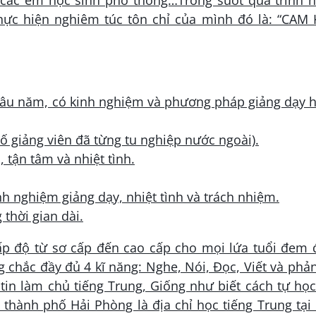
ực hiện nghiêm túc tôn chỉ của mình đó là: “CAM 
 lâu năm, có kinh nghiệm và phương pháp giảng dạy 
số giảng viên đã từng tu nghiệp nước ngoài).
 tận tâm và nhiệt tình.
h nghiệm giảng dạy, nhiệt tình và trách nhiệm.
thời gian dài.
ấp độ từ sơ cấp đến cao cấp cho mọi lứa tuổi đem 
 chắc đầy đủ 4 kĩ năng: Nghe, Nói, Đọc, Viết và phả
 tin làm chủ tiếng Trung, Giống như biết cách tự họ
thành phố Hải Phòng là địa chỉ học tiếng Trung tại