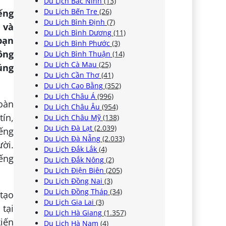
Du Lịch Bắc Ninh
(13)
Du Lịch Bến Tre
(26)
ếng
Du Lịch Bình Định
(7)
 và
Du Lịch Bình Dương
(11)
bạn
Du Lịch Bình Phước
(3)
ông
Du Lịch Bình Thuận
(14)
Du Lịch Cà Mau
(25)
úng
Du Lịch Cần Thơ
(41)
Du Lịch Cao Bằng
(352)
Du Lịch Châu Á
(996)
oàn
Du Lịch Châu Âu
(954)
tín,
Du Lịch Châu Mỹ
(138)
Du Lịch Đà Lạt
(2.039)
ếng
Du Lịch Đà Nẵng
(2.033)
ười.
Du Lịch Đắk Lắk
(4)
ếng
Du Lịch Đắk Nông
(2)
Du Lịch Điện Biên
(205)
Du Lịch Đồng Nai
(3)
Du Lịch Đồng Tháp
(34)
tạo
Du Lịch Gia Lai
(3)
 tại
Du Lịch Hà Giang
(1.357)
kiến
Du Lịch Hà Nam
(4)