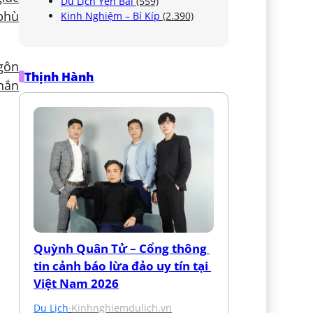
Du Lịch Yên Bái
(559)
 phù
Kinh Nghiệm – Bí Kíp
(2.390)
ngôn
Thịnh Hành
hắn
Quỳnh Quân Tử – Cổng thông 
tin cảnh báo lừa đảo uy tín tại 
Việt Nam 2026
Du Lịch
·
Kinhnghiemdulich.vn