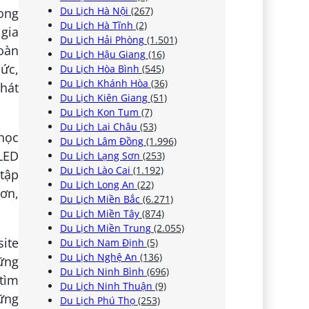
Du Lịch Hà Nội
(267)
ong
Du Lịch Hà Tĩnh
(2)
 gia
Du Lịch Hải Phòng
(1.501)
hoàn
Du Lịch Hậu Giang
(16)
hức,
Du Lịch Hòa Bình
(545)
Du Lịch Khánh Hòa
(36)
hát
Du Lịch Kiên Giang
(51)
Du Lịch Kon Tum
(7)
Du Lịch Lai Châu
(53)
 học
Du Lịch Lâm Đồng
(1.996)
 LED
Du Lịch Lạng Sơn
(253)
Du Lịch Lào Cai
(1.192)
 tập
Du Lịch Long An
(22)
hơn,
Du Lịch Miền Bắc
(6.271)
Du Lịch Miền Tây
(874)
Du Lịch Miền Trung
(2.055)
ite
Du Lịch Nam Định
(5)
Du Lịch Nghệ An
(136)
hững
Du Lịch Ninh Bình
(696)
tìm
Du Lịch Ninh Thuận
(9)
hững
Du Lịch Phú Thọ
(253)