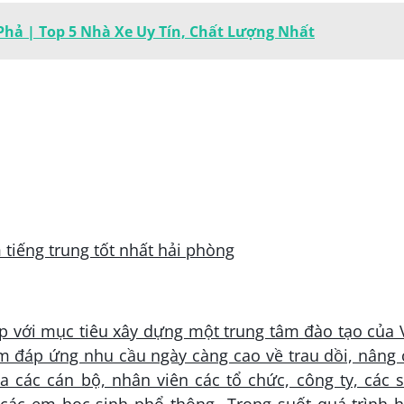
hả | Top 5 Nhà Xe Uy Tín, Chất Lượng Nhất
 với mục tiêu xây dựng một trung tâm đào tạo của 
m đáp ứng nhu cầu ngày càng cao về trau dồi, nâng 
a các cán bộ, nhân viên các tổ chức, công ty, các 
à các em học sinh phổ thông…Trong suốt quá trình h