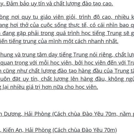
. Đảm bảo uy tín và chất lượng đào tạo cao.
g nơi quy tụ giáo viên giỏi, trình độ cao, nhiều 
ng hơi thở của cuộc sống thực tế, có cái nhìn bao 
 đang gặp phải trong quá trình học tiếng Trung sẽ 
tiến tiếng trung của mình một cách nhanh nhất.
hung và trung tâm dạy tiếng Trung nói riêng, chất l
 quan trọng với mỗi học viên, bởi học viên đến với T
ín cũng như chất lượng đào tạo hàng đầu của Trung 
uôn đặt uy tín, chất lượng lên hàng đầu, không ng
lại nhiều giá trị hơn nữa cho học viên.
 An Dương, Hải Phòng (Cách chùa Đào Yêu 70m, nằm 
Q, Kiến An, Hải Phòng (Cách chùa Đào Yêu 70m)