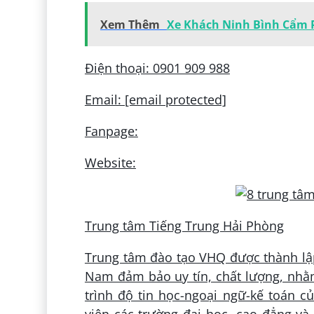
Xem Thêm
Xe Khách Ninh Bình Cẩm P
Điện thoại: 0901 909 988
Email: [email protected]
Fanpage:
Website:
Trung tâm Tiếng Trung Hải Phòng
Trung tâm đào tạo VHQ được thành lập
Nam đảm bảo uy tín, chất lượng, nhằ
trình độ tin học-ngoại ngữ-kế toán củ
viên các trường đại học, cao đẳng v