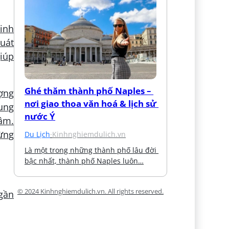
kinh
quát
giúp
Ghé thăm thành phố Naples – 
ượng
nơi giao thoa văn hoá & lịch sử 
rung
nước Ý
tâm.
ừng
Du Lịch
·
Kinhnghiemdulich.vn
Là một trong những thành phố lâu đời 
bậc nhất, thành phố Naples luôn…
© 2024 Kinhnghiemdulich.vn. All rights reserved.
gần