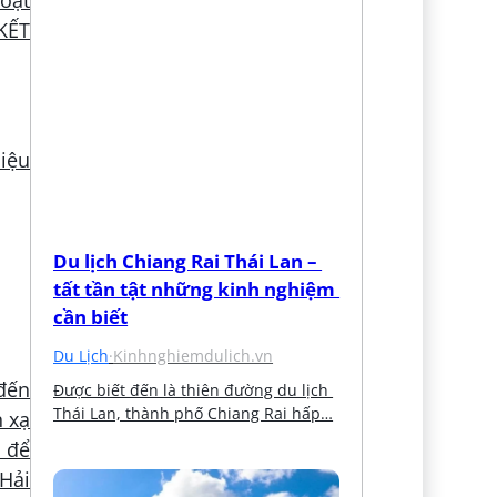
KẾT
hiệu
Du lịch Chiang Rai Thái Lan – 
tất tần tật những kinh nghiệm 
cần biết
Du Lịch
·
Kinhnghiemdulich.vn
đến
Được biết đến là thiên đường du lịch 
Thái Lan, thành phố Chiang Rai hấp…
n xạ
c để
 Hải