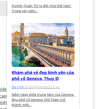
Quỳnh Quân Tử ra đời như thế nào? 
Trong vài năm…
Khám phá vẻ đẹp bình yên của 
phố cổ Geneva, Thụy Sĩ
Du Lịch
·
Kinhnghiemdulich.vn
Việt
Nằm ngay giữa trung tâm của Geneva, 
cao
khu phố cổ Geneva Old Town trở 
sinh
thành một…
oạt