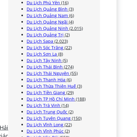
Du Lịch Phú Yên
(16)
Du Lịch Quảng Bình
(3)
Du Lịch Quảng Nam
(6)
Du Lịch Quảng Ngãi
(4)
Du Lịch Quảng Ninh
(2.015)
Du Lịch Quảng Trị
(2)
Du Lịch Sapa
(2.023)
Du Lịch Sóc Trăng
(22)
Du Lịch Sơn La
(8)
Du Lịch Tây Ninh
(5)
Du Lịch Thái Bình
(274)
Du Lịch Thái Nguyên
(55)
Du Lịch Thanh Hóa
(6)
Du Lịch Thừa Thiên Huế
(3)
Du Lịch Tiền Giang
(29)
Du Lịch TP Hồ Chí Minh
(188)
Du Lịch Trà Vinh
(14)
Du Lịch Trung Quốc
(2)
Du Lịch Tuyên Quang
(150)
Du Lịch Vĩnh Long
(22)
 Hải
Du Lịch Vĩnh Phúc
(2)
giác