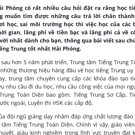
ải Phòng có rất nhiều câu hỏi đặt ra rằng học ti
g muốn tìm được những câu trả lời chân thành
ơi học, sai môi trường học thì việc học của các 
ời gian, lãng phí về tiền bạc và lãng phí cả về c
vời nhất dành cho bạn, thông qua bài viết sau ch
iếng Trung tốt nhất Hải Phòng.
 sau hơn 5 năm phát triển, Trung tâm Tiếng Trung T
những thương hiệu hàng đầu về học tiếng Trung uy 
nay, trung tâm chuyên cung cấp các khóa đào tạo ti
ụ nhu cầu đi du học, nhu cầu công việc của mọi ng
 Trung Toàn Diện bao gồm: Tiếng Trung Sơ Cấp, Ti
ước ngoài, Luyện thi HSK các cấp độ.
của đội ngũ giảng dạy nhằm đáp ứng chất lượng đào 
âm Tiếng Trung Toàn Diện. Chính vì vậy, giáo viên
uyết, giàu kinh nghiệm trong lĩnh vực truyền đạt 