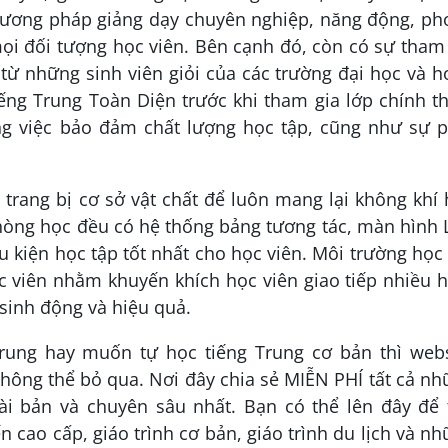
hương pháp giảng dạy chuyên nghiệp, năng động, ph
ọi đối tượng học viên. Bên cạnh đó, còn có sự tham
 từ những sinh viên giỏi của các trường đại học và 
ếng Trung Toàn Diện trước khi tham gia lớp chính t
ong việc bảo đảm chất lượng học tập, cũng như sự p
 trang bị cơ sở vật chất để luôn mang lại không khí
phòng học đều có hệ thống bảng tương tác, màn hình
u kiện học tập tốt nhất cho học viên. Môi trường học
ọc viên nhằm khuyến khích học viên giao tiếp nhiều 
 sinh động và hiệu quả.
ung hay muốn tự học tiếng Trung cơ bản thì webs
không thể bỏ qua. Nơi đây chia sẻ MIỄN PHÍ tất cả n
ài bản và chuyên sâu nhất. Bạn có thể lên đây để 
 cao cấp, giáo trình cơ bản, giáo trình du lịch và n