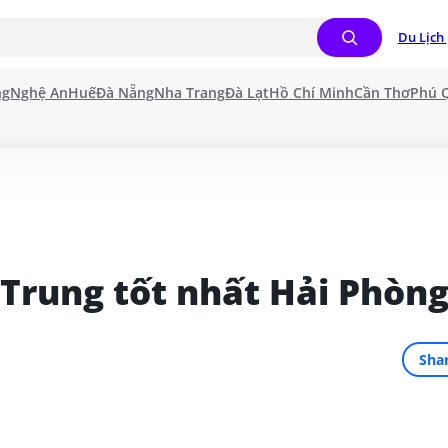
Du Lịch 
ng
Nghệ An
Huế
Đà Nẵng
Nha Trang
Đà Lạt
Hồ Chí Minh
Cần Thơ
Phú 
 Trung tốt nhất Hải Phòn
Sha