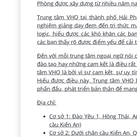
Phòng được xây dựng từ nhiều năm nay
Trung tâm VHQ tại thành phố Hải Phòn
nghiệm giảng dạy đem đến tri thức ma
logic, hiểu được các khó khăn các bạn
các bạn thấy rõ được điểm yếu để cải 
Đến với mỗi trung tâm ngoại ngữ nói c
đào tạo hay những cam kết là điều rất
tâm VHQ là bởi vì sự cam kết, sự uy t
Hiểu được điều này, Trung tâm VHQ l
phấn đấu, phát triển bản thân để mang 
Địa chỉ:
Cơ sở 1: Đào Yêu 1, Hồng Thái,
cầu Kiến An)
Cơ sở 2: Dưới chân cầu Kiến An, 