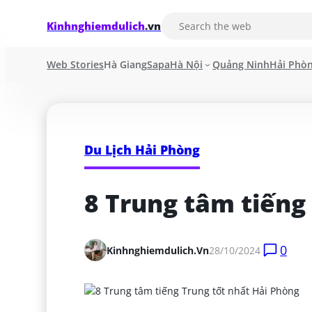
Kinhnghiemdulich
.vn
Web Stories
Hà Giang
Sapa
Hà Nội
Quảng Ninh
Hải Phò
Du Lịch Hải Phòng
8 Trung tâm tiếng
0
Kinhnghiemdulich.vn
28/10/2024