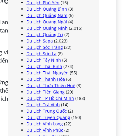
ông
Du Lịch Phú Yên
(16)
Du Lịch Quảng Bình
(3)
Du Lịch Quảng Nam
(6)
lan
Du Lịch Quảng Ngãi
(4)
Du Lịch Quảng Ninh
(2.015)
tan
Du Lịch Quảng Trị
(2)
Du Lịch Sapa
(2.023)
Du Lịch Sóc Trăng
(22)
 vị
Du Lịch Sơn La
(8)
 đến
Du Lịch Tây Ninh
(5)
Du Lịch Thái Bình
(274)
Du Lịch Thái Nguyên
(55)
Du Lịch Thanh Hóa
(6)
rứng
Du Lịch Thừa Thiên Huế
(3)
thể
Du Lịch Tiền Giang
(29)
ích
Du Lịch TP Hồ Chí Minh
(188)
Du Lịch Trà Vinh
(14)
Du Lịch Trung Quốc
(2)
Du Lịch Tuyên Quang
(150)
Du Lịch Vĩnh Long
(22)
Du Lịch Vĩnh Phúc
(2)