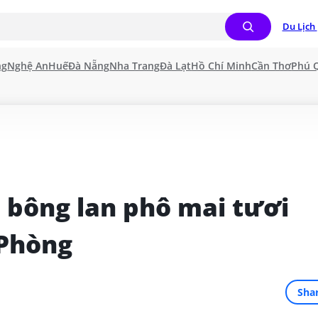
Du Lịch 
ng
Nghệ An
Huế
Đà Nẵng
Nha Trang
Đà Lạt
Hồ Chí Minh
Cần Thơ
Phú 
 bông lan phô mai tươi 
 Phòng
Sha