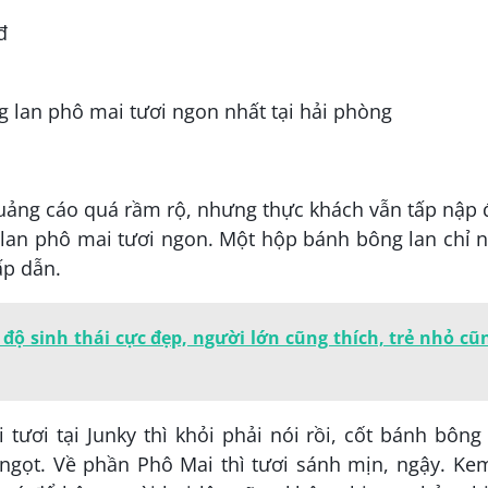
đ
uảng cáo quá rầm rộ, nhưng thực khách vẫn tấp nập
lan phô mai tươi ngon. Một hộp bánh bông lan chỉ n
ấp dẫn.
độ sinh thái cực đẹp, người lớn cũng thích, trẻ nhỏ cũ
ươi tại Junky thì khỏi phải nói rồi, cốt bánh bông
ngọt. Về phần Phô Mai thì tươi sánh mịn, ngậy. Kem