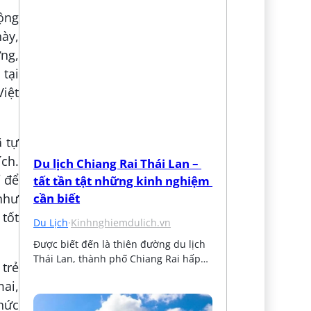
cộng
ày,
ng,
 tại
Việt
ã tự
ch.
Du lịch Chiang Rai Thái Lan – 
 để
tất tần tật những kinh nghiệm 
như
cần biết
tốt
Du Lịch
·
Kinhnghiemdulich.vn
Được biết đến là thiên đường du lịch 
Thái Lan, thành phố Chiang Rai hấp…
 trẻ
ai,
thức