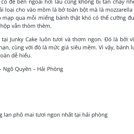
có để bên ngoài hơi lâu cũng không bị tan chảy nhi
i loại cho vào mồm là bở toàn bột mà là mozzarella
p mạp qua mỗi miếng bánh thật khó có thể cưỡng đư
 hộp vẫn thòm thèm.
tại Junky Cake luôn tươi và thơm ngon. Đó là bởi v
hạn, cùng với đó là mức giá siêu mềm. Vì vậy, bánh 
toàn dễ hiểu.
y- Ngô Quyền – Hải Phòng