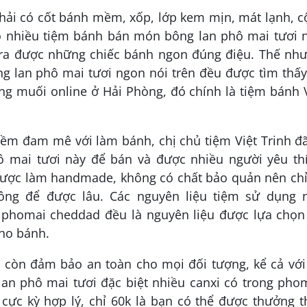
hải có cốt bánh mềm, xốp, lớp kem mịn, mát lạnh, 
 nhiều tiệm bánh bán món bông lan phô mai tươi n
ra được những chiếc bánh ngon đúng điệu. Thế như
g lan phô mai tươi ngon nói trên đều được tìm thấy
g muối online ở Hải Phòng, đó chính là tiệm bánh 
ềm đam mê với làm bánh, chị chủ tiệm Việt Trinh đ
mai tươi này để bán và được nhiều người yêu thí
 được làm handmade, không có chất bảo quản nên chỉ
ông để được lâu. Các nguyên liệu tiệm sử dụng 
phomai cheddad đều là nguyên liệu được lựa chọn 
cho bánh.
h còn đảm bảo an toàn cho mọi đối tượng, kể cả với
n phô mai tươi đặc biệt nhiều canxi có trong phom
 cực kỳ hợp lý, chỉ 60k là bạn có thể được thưởng 