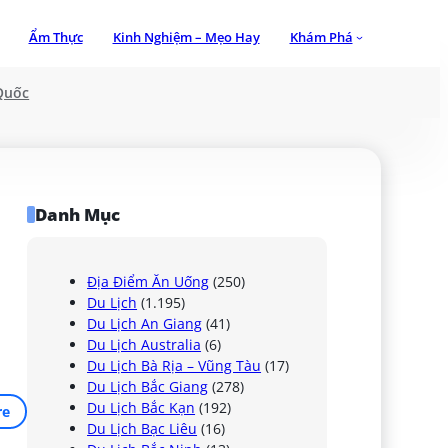
Ẩm Thực
Kinh Nghiệm – Mẹo Hay
Khám Phá
Quốc
Danh Mục
Địa Điểm Ăn Uống
(250)
Du Lịch
(1.195)
Du Lịch An Giang
(41)
Du Lịch Australia
(6)
Du Lịch Bà Rịa – Vũng Tàu
(17)
Du Lịch Bắc Giang
(278)
Du Lịch Bắc Kạn
(192)
re
Du Lịch Bạc Liêu
(16)