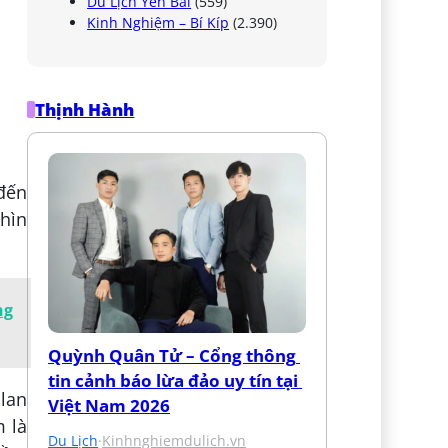
Du Lịch Yên Bái
(559)
Kinh Nghiệm – Bí Kíp
(2.390)
Thịnh Hành
 đến
hìn
ng
Quỳnh Quân Tử – Cổng thông 
tin cảnh báo lừa đảo uy tín tại 
 lan
Việt Nam 2026
 là
Du Lịch
·
Kinhnghiemdulich.vn