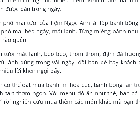
đặc điểm chung như nhiều “tiệm” kinh doanh bánh b
nh được bán trong ngày.
n phô mai tươi của tiệm Ngọc Anh là lớp bánh bông 
phô mai béo ngậy, mát lạnh. Từng miếng bánh như 
ể nào quên.
 tươi mát lạnh, beo béo, thơm thơm, đậm đà hương
 tủ lành dùng trong vài ngày, đãi bạn bè hay khách
hiều lời khen ngợi đấy.
n có thể đặt mua bánh mì hoa cúc, bánh bông lan t
 tart thơm ngon. Với menu đồ ăn như thế, bạn có 
i rồi nghiên cứu mua thêm các món khác mà bạn th