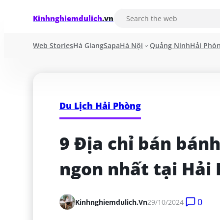
Kinhnghiemdulich
.vn
Web Stories
Hà Giang
Sapa
Hà Nội
Quảng Ninh
Hải Phò
Du Lịch Hải Phòng
9 Địa chỉ bán bánh
ngon nhất tại Hải
0
Kinhnghiemdulich.vn
29/10/2024