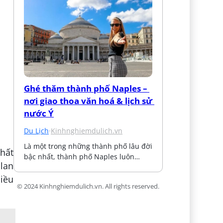
Ghé thăm thành phố Naples – 
nơi giao thoa văn hoá & lịch sử 
nước Ý
Du Lịch
·
Kinhnghiemdulich.vn
Là một trong những thành phố lâu đời 
hất
bậc nhất, thành phố Naples luôn…
 lan
hiều
© 2024 Kinhnghiemdulich.vn. All rights reserved.