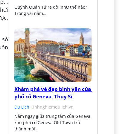
ều.
Quỳnh Quân Tử ra đời như thế nào? 
 hơi
Trong vài năm…
ợc.
ì số
luôn
Khám phá vẻ đẹp bình yên của 
phố cổ Geneva, Thụy Sĩ
Du Lịch
·
Kinhnghiemdulich.vn
Nằm ngay giữa trung tâm của Geneva, 
khu phố cổ Geneva Old Town trở 
thành một…