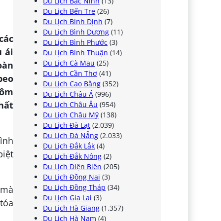
Du Lịch Bắc Ninh
(13)
Du Lịch Bến Tre
(26)
Du Lịch Bình Định
(7)
Du Lịch Bình Dương
(11)
các
Du Lịch Bình Phước
(3)
 ái
Du Lịch Bình Thuận
(14)
Du Lịch Cà Mau
(25)
oàn
Du Lịch Cần Thơ
(41)
beo
Du Lịch Cao Bằng
(352)
Hôm
Du Lịch Châu Á
(996)
hất
Du Lịch Châu Âu
(954)
Du Lịch Châu Mỹ
(138)
Du Lịch Đà Lạt
(2.039)
Du Lịch Đà Nẵng
(2.033)
ình
Du Lịch Đắk Lắk
(4)
biệt
Du Lịch Đắk Nông
(2)
Du Lịch Điện Biên
(205)
Du Lịch Đồng Nai
(3)
Du Lịch Đồng Tháp
(34)
 mà
Du Lịch Gia Lai
(3)
tỏa
Du Lịch Hà Giang
(1.357)
Du Lịch Hà Nam
(4)