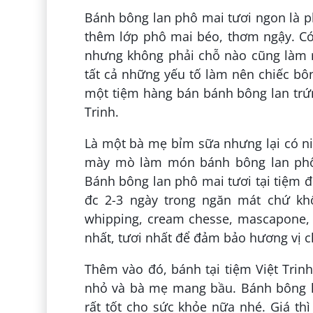
Bánh bông lan phô mai tươi ngon là p
thêm lớp phô mai béo, thơm ngậy. Có
nhưng không phải chỗ nào cũng làm 
tất cả những yếu tố làm nên chiếc bôn
một tiệm hàng bán bánh bông lan trứn
Trinh.
Là một bà mẹ bỉm sữa nhưng lại có ni
mày mò làm món bánh bông lan phô 
Bánh bông lan phô mai tươi tại tiệm
đc 2-3 ngày trong ngăn mát chứ kh
whipping, cream chesse, mascapone, 
nhất, tươi nhất để đảm bảo hương vị 
Thêm vào đó, bánh tại tiệm Việt Trin
nhỏ và bà mẹ mang bầu. Bánh bông la
rất tốt cho sức khỏe nữa nhé. Giá thì