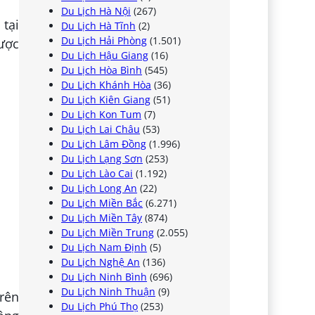
Du Lịch Hà Nội
(267)
 tại
Du Lịch Hà Tĩnh
(2)
Du Lịch Hải Phòng
(1.501)
được
Du Lịch Hậu Giang
(16)
Du Lịch Hòa Bình
(545)
Du Lịch Khánh Hòa
(36)
Du Lịch Kiên Giang
(51)
Du Lịch Kon Tum
(7)
Du Lịch Lai Châu
(53)
Du Lịch Lâm Đồng
(1.996)
Du Lịch Lạng Sơn
(253)
Du Lịch Lào Cai
(1.192)
Du Lịch Long An
(22)
Du Lịch Miền Bắc
(6.271)
Du Lịch Miền Tây
(874)
Du Lịch Miền Trung
(2.055)
Du Lịch Nam Định
(5)
Du Lịch Nghệ An
(136)
Du Lịch Ninh Bình
(696)
Du Lịch Ninh Thuận
(9)
rên
Du Lịch Phú Thọ
(253)