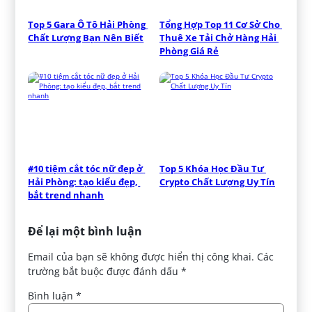
Top 5 Gara Ô Tô Hải Phòng 
Tổng Hợp Top 11 Cơ Sở Cho 
Chất Lượng Bạn Nên Biết
Thuê Xe Tải Chở Hàng Hải 
Phòng Giá Rẻ
#10 tiệm cắt tóc nữ đẹp ở 
Top 5 Khóa Học Đầu Tư 
Hải Phòng: tạo kiểu đẹp, 
Crypto Chất Lượng Uy Tín
bắt trend nhanh
Để lại một bình luận
Email của bạn sẽ không được hiển thị công khai.
Các
trường bắt buộc được đánh dấu
*
Bình luận
*