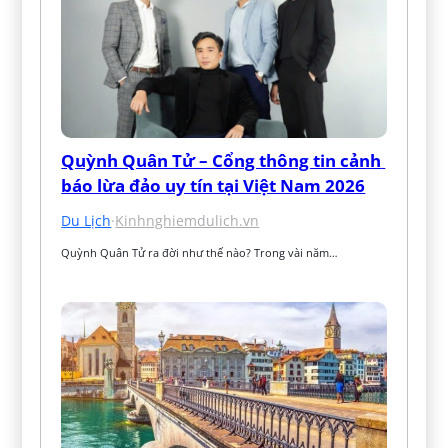
Quỳnh Quân Tử – Cổng thông tin cảnh 
báo lừa đảo uy tín tại Việt Nam 2026
Du Lịch
·
Kinhnghiemdulich.vn
Quỳnh Quân Tử ra đời như thế nào? Trong vài năm…