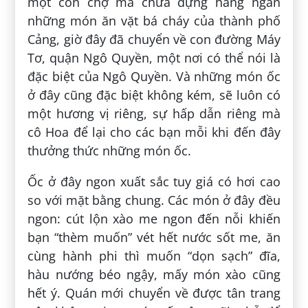
một con chợ mà chứa đựng hàng ngàn
những món ăn vặt bá cháy của thành phố
Cảng, giờ đây đã chuyển về con đường Máy
Tơ, quận Ngô Quyền, một nơi có thể nói là
đặc biệt của Ngô Quyền. Và những món ốc
ở đây cũng đặc biệt không kém, sẽ luôn có
một hương vị riêng, sự hấp dẫn riêng mà
cô Hoa để lại cho các bạn mỗi khi đến đây
thưởng thức những món ốc.
Ốc ở đây ngon xuất sắc tuy giá có hơi cao
so với mặt bằng chung. Các món ở đây đều
ngon: cút lộn xào me ngon đến nỗi khiến
bạn “thèm muốn” vét hết nước sốt me, ăn
cùng hành phi thì muốn “dọn sạch” đĩa,
hàu nướng béo ngậy, mấy món xào cũng
hết ý. Quán mới chuyển về được tân trang