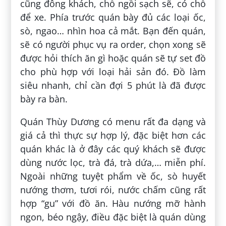
cũng đông khách, chỗ ngồi sạch sẽ, có chỗ
để xe. Phía trước quán bày đủ các loại ốc,
sò, ngao… nhìn hoa cả mắt. Bạn đến quán,
sẽ có người phục vụ ra order, chọn xong sẽ
được hỏi thích ăn gì hoặc quán sẽ tự set đồ
cho phù hợp với loại hải sản đó. Đồ làm
siêu nhanh, chỉ cần đợi 5 phút là đã được
bày ra bàn.
Quán Thùy Dương có menu rất đa dạng và
giá cả thì thực sự hợp lý, đặc biệt hơn các
quán khác là ở đây các quý khách sẽ được
dùng nước lọc, trà đá, trà dứa,… miễn phí.
Ngoài những tuyệt phẩm về ốc, sò huyết
nướng thơm, tươi rói, nước chấm cũng rất
hợp “gu” với đồ ăn. Hàu nướng mỡ hành
ngon, béo ngậy, điều đặc biệt là quán dùng