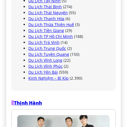
Du Lịch Tây Ninh
(5)
Du Lịch Thái Bình
(274)
Du Lịch Thái Nguyên
(55)
Du Lịch Thanh Hóa
(6)
Du Lịch Thừa Thiên Huế
(3)
Du Lịch Tiền Giang
(29)
Du Lịch TP Hồ Chí Minh
(188)
Du Lịch Trà Vinh
(14)
Du Lịch Trung Quốc
(2)
Du Lịch Tuyên Quang
(150)
Du Lịch Vĩnh Long
(22)
Du Lịch Vĩnh Phúc
(2)
Du Lịch Yên Bái
(559)
Kinh Nghiệm – Bí Kíp
(2.390)
Thịnh Hành