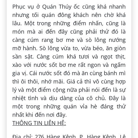
Phục vụ ở Quán Thúy ốc cũng khá nhanh
nhưng tối quán đông khách nên chờ khá
lâu. Một trong những điểm nhấn, cũng là
món mà ai đến đây cũng phải thử đó là
càng cúm rang bơ me và sò lông nướng
mỡ hành. Sò lông vừa to, vừa béo, ăn giòn
sần sật. Càng cúm khá tươi và ngọt thịt,
xào với nước sốt bơ me rất ngon và ngấm
gia vị. Cái nước sốt đó mà ăn cùng bánh mì
thì ôi thôi, nhớ mãi. Giá cả thì vô cùng hợp
lý và một điểm cộng nữa phải nói đến là sự
nhiệt tình và dịu dàng của cô chủ. Đây là
một trong những quán vỉa hè đáng thử
nhất khi đến nơi đây.
THÔNG TIN LIÊN HỆ:
Địa chỉ: 276 Hàng Kênh, P. Hàng Kênh, Lê