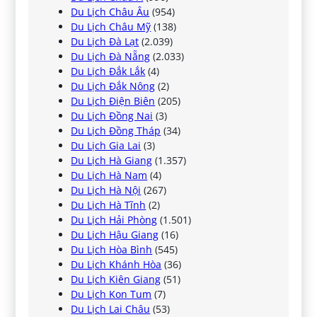
Du Lịch Châu Âu
(954)
Du Lịch Châu Mỹ
(138)
Du Lịch Đà Lạt
(2.039)
Du Lịch Đà Nẵng
(2.033)
Du Lịch Đắk Lắk
(4)
Du Lịch Đắk Nông
(2)
Du Lịch Điện Biên
(205)
Du Lịch Đồng Nai
(3)
Du Lịch Đồng Tháp
(34)
Du Lịch Gia Lai
(3)
Du Lịch Hà Giang
(1.357)
Du Lịch Hà Nam
(4)
Du Lịch Hà Nội
(267)
Du Lịch Hà Tĩnh
(2)
Du Lịch Hải Phòng
(1.501)
Du Lịch Hậu Giang
(16)
Du Lịch Hòa Bình
(545)
Du Lịch Khánh Hòa
(36)
Du Lịch Kiên Giang
(51)
Du Lịch Kon Tum
(7)
Du Lịch Lai Châu
(53)