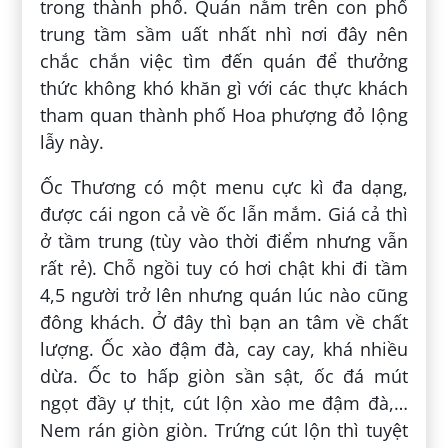
trong thành phố. Quán nằm trên con phố
trung tầm sầm uất nhất nhì nơi đây nên
chắc chắn việc tìm đến quán để thưởng
thức không khó khăn gì với các thực khách
tham quan thành phố Hoa phượng đỏ lộng
lẫy này.
Ốc Thương có một menu cực kì đa dạng,
được cái ngon cả về ốc lẫn mắm. Giá cả thì
ở tầm trung (tùy vào thời điểm nhưng vẫn
rất rẻ). Chỗ ngồi tuy có hơi chật khi đi tầm
4,5 người trở lên nhưng quán lúc nào cũng
đông khách. Ở đây thì bạn an tâm về chất
lượng. Ốc xào đậm đà, cay cay, khá nhiều
dừa. Ốc to hấp giòn sần sật, ốc đá mút
ngọt đầy ự thịt, cút lộn xào me đậm đà,…
Nem rán giòn giòn. Trứng cút lộn thì tuyệt