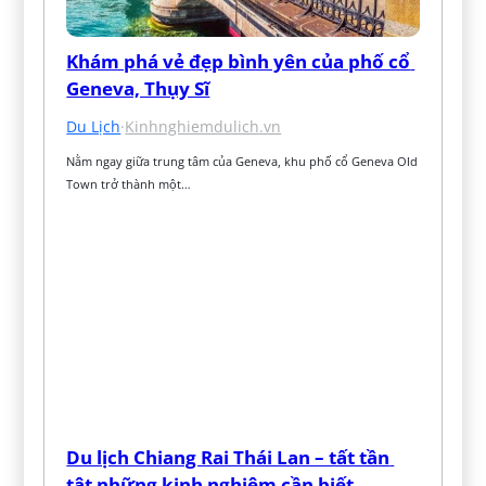
Khám phá vẻ đẹp bình yên của phố cổ 
Geneva, Thụy Sĩ
Du Lịch
·
Kinhnghiemdulich.vn
Nằm ngay giữa trung tâm của Geneva, khu phố cổ Geneva Old 
Town trở thành một…
Du lịch Chiang Rai Thái Lan – tất tần 
tật những kinh nghiệm cần biết