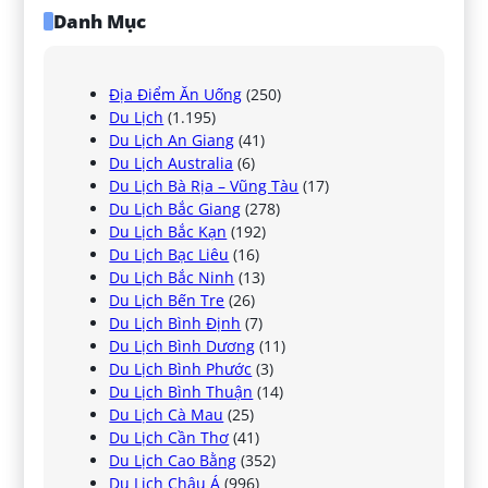
Danh Mục
Địa Điểm Ăn Uống
(250)
Du Lịch
(1.195)
Du Lịch An Giang
(41)
Du Lịch Australia
(6)
Du Lịch Bà Rịa – Vũng Tàu
(17)
Du Lịch Bắc Giang
(278)
Du Lịch Bắc Kạn
(192)
Du Lịch Bạc Liêu
(16)
Du Lịch Bắc Ninh
(13)
Du Lịch Bến Tre
(26)
Du Lịch Bình Định
(7)
Du Lịch Bình Dương
(11)
Du Lịch Bình Phước
(3)
Du Lịch Bình Thuận
(14)
Du Lịch Cà Mau
(25)
Du Lịch Cần Thơ
(41)
Du Lịch Cao Bằng
(352)
Du Lịch Châu Á
(996)