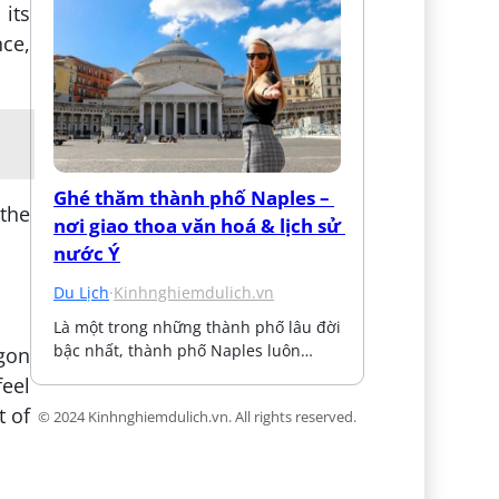
 its
nce,
Ghé thăm thành phố Naples – 
 the
nơi giao thoa văn hoá & lịch sử 
nước Ý
Du Lịch
·
Kinhnghiemdulich.vn
Là một trong những thành phố lâu đời 
bậc nhất, thành phố Naples luôn…
gon
feel
t of
© 2024 Kinhnghiemdulich.vn. All rights reserved.