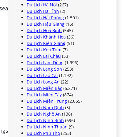
Du Lịch Hà Nội
(267)
 sea
Du Lịch Hà Tĩnh
(2)
Du Lịch Hải Phòng
(1.501)
Du Lịch Hậu Giang
(16)
Du Lịch Hòa Bình
(545)
Du Lịch Khánh Hòa
(36)
Du Lịch Kiên Giang
(51)
Du Lịch Kon Tum
(7)
Du Lịch Lai Châu
(53)
Du Lịch Lâm Đồng
(1.996)
Du Lịch Lạng Sơn
(253)
Du Lịch Lào Cai
(1.192)
Du Lịch Long An
(22)
Du Lịch Miền Bắc
(6.271)
Du Lịch Miền Tây
(874)
Du Lịch Miền Trung
(2.055)
Du Lịch Nam Định
(5)
Du Lịch Nghệ An
(136)
Du Lịch Ninh Bình
(696)
Du Lịch Ninh Thuận
(9)
ongs
Du Lịch Phú Thọ
(253)