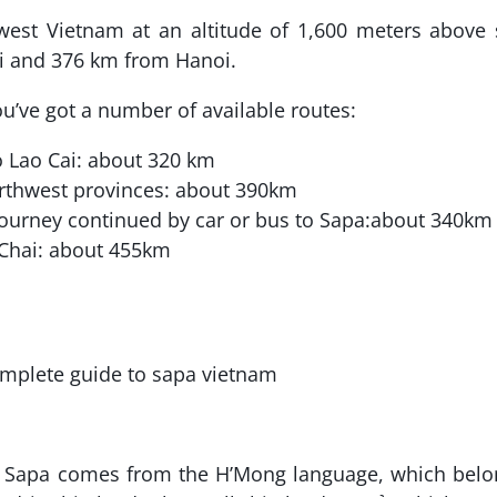
west Vietnam at an altitude of 1,600 meters above
ai and 376 km from Hanoi.
ou’ve got a number of available routes:
o Lao Cai: about 320 km
rthwest provinces: about 390km
 journey continued by car or bus to Sapa:about 340km
Chai: about 455km
ch, Sapa comes from the H’Mong language, which bel