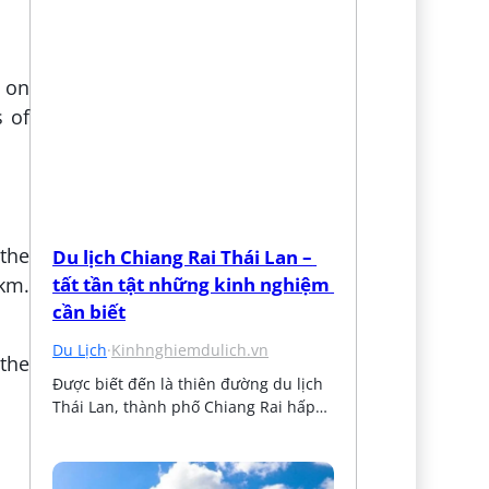
n on
s of
the
Du lịch Chiang Rai Thái Lan – 
tất tần tật những kinh nghiệm 
 km.
cần biết
Du Lịch
·
Kinhnghiemdulich.vn
 the
Được biết đến là thiên đường du lịch 
Thái Lan, thành phố Chiang Rai hấp…