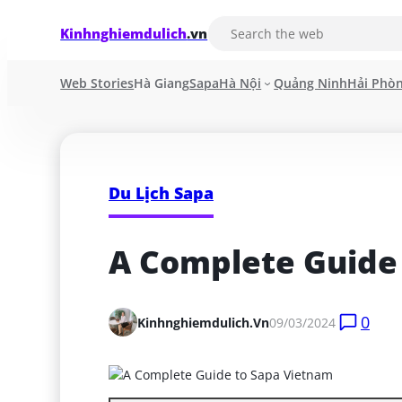
Kinhnghiemdulich
.vn
Web Stories
Hà Giang
Sapa
Hà Nội
Quảng Ninh
Hải Phò
Du Lịch Sapa
A Complete Guide
0
Kinhnghiemdulich.vn
09/03/2024