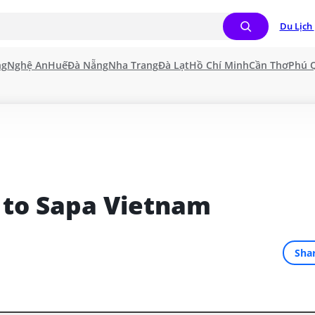
Du Lịch 
ng
Nghệ An
Huế
Đà Nẵng
Nha Trang
Đà Lạt
Hồ Chí Minh
Cần Thơ
Phú 
 to Sapa Vietnam
Sha