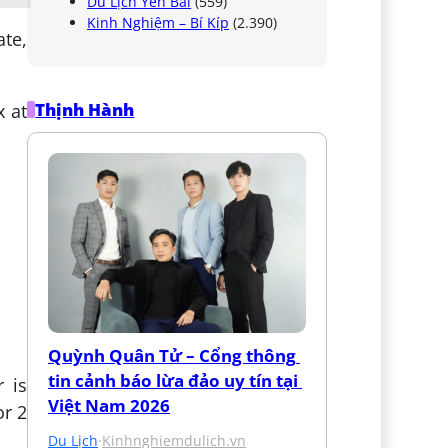
Du Lịch Yên Bái
(559)
Kinh Nghiệm – Bí Kíp
(2.390)
ate,
Thịnh Hành
x at
Quỳnh Quân Tử – Cổng thông 
tin cảnh báo lừa đảo uy tín tại 
r is
Việt Nam 2026
or 2
Du Lịch
·
Kinhnghiemdulich.vn