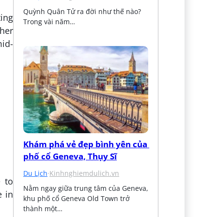
Quỳnh Quân Tử ra đời như thế nào? 
ting
Trong vài năm…
her
mid-
Khám phá vẻ đẹp bình yên của 
phố cổ Geneva, Thụy Sĩ
Du Lịch
·
Kinhnghiemdulich.vn
e to
Nằm ngay giữa trung tâm của Geneva, 
e in
khu phố cổ Geneva Old Town trở 
thành một…