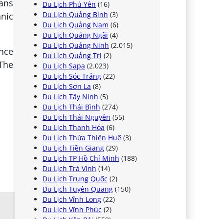
eans
Du Lịch Phú Yên
(16)
Du Lịch Quảng Bình
(3)
hnic
Du Lịch Quảng Nam
(6)
Du Lịch Quảng Ngãi
(4)
Du Lịch Quảng Ninh
(2.015)
ince
Du Lịch Quảng Trị
(2)
 The
Du Lịch Sapa
(2.023)
Du Lịch Sóc Trăng
(22)
Du Lịch Sơn La
(8)
Du Lịch Tây Ninh
(5)
Du Lịch Thái Bình
(274)
Du Lịch Thái Nguyên
(55)
Du Lịch Thanh Hóa
(6)
Du Lịch Thừa Thiên Huế
(3)
Du Lịch Tiền Giang
(29)
Du Lịch TP Hồ Chí Minh
(188)
Du Lịch Trà Vinh
(14)
Du Lịch Trung Quốc
(2)
Du Lịch Tuyên Quang
(150)
Du Lịch Vĩnh Long
(22)
Du Lịch Vĩnh Phúc
(2)