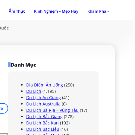
Ẩm Thực
Kinh Nghiệm – Mẹo Hay
Khám Phá
Quốc
Danh Mục
Địa Điểm Ăn Uống
(250)
Du Lịch
(1.195)
Du Lịch An Giang
(41)
Du Lịch Australia
(6)
re
Du Lịch Bà Rịa – Vũng Tàu
(17)
Du Lịch Bắc Giang
(278)
Du Lịch Bắc Kạn
(192)
Du Lịch Bạc Liêu
(16)