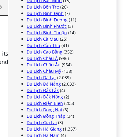
Du Lịch Bắc Ninh
(13)
Du Lịch Bến Tre
(26)
Du Lịch Bình Định
(7)
Du Lịch Bình Dương
(11)
Du Lịch Bình Phước
(3)
Du Lịch Bình Thuận
(14)
Du Lịch Cà Mau
(25)
Du Lịch Cần Thơ
(41)
Du Lịch Cao Bằng
(352)
 its
Du Lịch Châu Á
(996)
and
Du Lịch Châu Âu
(954)
Du Lịch Châu Mỹ
(138)
Du Lịch Đà Lạt
(2.039)
Du Lịch Đà Nẵng
(2.033)
Du Lịch Đắk Lắk
(4)
Du Lịch Đắk Nông
(2)
Du Lịch Điện Biên
(205)
Du Lịch Đồng Nai
(3)
Du Lịch Đồng Tháp
(34)
Du Lịch Gia Lai
(3)
Du Lịch Hà Giang
(1.357)
Du Lịch Hà Nam
(4)