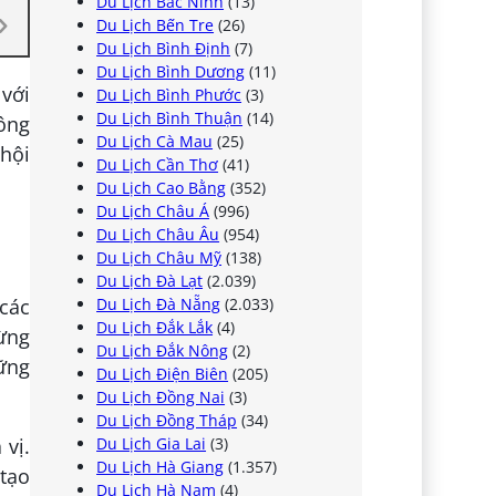
Du Lịch Bắc Ninh
(13)
Du Lịch Bến Tre
(26)
Du Lịch Bình Định
(7)
Du Lịch Bình Dương
(11)
 với
Du Lịch Bình Phước
(3)
Du Lịch Bình Thuận
(14)
ông
Du Lịch Cà Mau
(25)
 hội
Du Lịch Cần Thơ
(41)
Du Lịch Cao Bằng
(352)
Du Lịch Châu Á
(996)
Du Lịch Châu Âu
(954)
Du Lịch Châu Mỹ
(138)
Du Lịch Đà Lạt
(2.039)
Du Lịch Đà Nẵng
(2.033)
 các
Du Lịch Đắk Lắk
(4)
Đừng
Du Lịch Đắk Nông
(2)
ững
Du Lịch Điện Biên
(205)
Du Lịch Đồng Nai
(3)
Du Lịch Đồng Tháp
(34)
Du Lịch Gia Lai
(3)
 vị.
Du Lịch Hà Giang
(1.357)
 tạo
Du Lịch Hà Nam
(4)