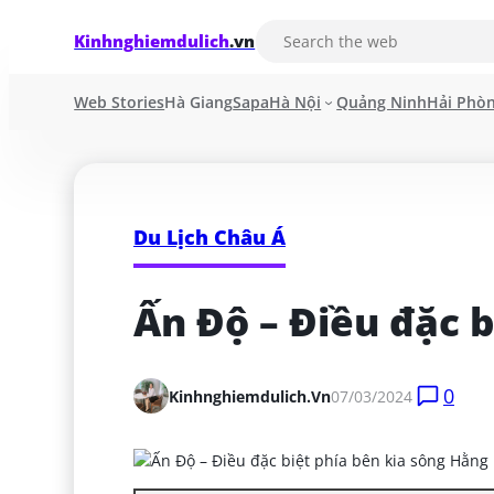
Kinhnghiemdulich
.vn
Web Stories
Hà Giang
Sapa
Hà Nội
Quảng Ninh
Hải Phò
Du Lịch Châu Á
Ấn Độ – Điều đặc 
0
Kinhnghiemdulich.vn
07/03/2024