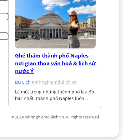
Ghé thăm thành phố Naples – 
nơi giao thoa văn hoá & lịch sử 
nước Ý
Du Lịch
·
Kinhnghiemdulich.vn
Là một trong những thành phố lâu đời 
bậc nhất, thành phố Naples luôn…
© 2024 Kinhnghiemdulich.vn. All rights reserved.