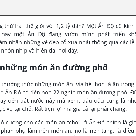
g thứ hai thế giới với 1,2 tỷ dân? Một Ấn Độ cổ kính
 hay một Ấn Độ đang vươn mình phát triển kh
cảm nhận những vẻ đẹp cổ xưa nhất thông qua các lễ
nhộn nhịp và hiện đại nơi đây.
và những món ăn đường phố
h thưởng thức những món ăn “vỉa hè” hơn là ăn trong
 sao Ấn Độ có đến hơn 22 nghìn món ăn đường phố. 
 hãy đến đất nước này mà xem, đâu đâu cũng là nh
vụ tại chỗ. Rất tiện lợi mà giá cả lại phải chăng.
ó cưỡng cho các món ăn “chơi” ở Ấn Độ chính là gia
 phần phụ làm nên món ăn, nó là nền tảng, là điều