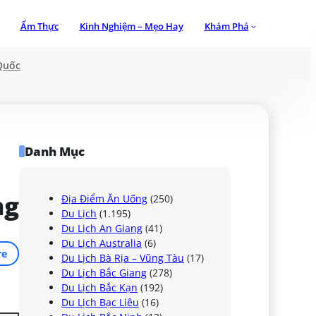
Ẩm Thực
Kinh Nghiệm – Mẹo Hay
Khám Phá
Quốc
Danh Mục
ng
Địa Điểm Ăn Uống
(250)
Du Lịch
(1.195)
Du Lịch An Giang
(41)
Du Lịch Australia
(6)
re
Du Lịch Bà Rịa – Vũng Tàu
(17)
Du Lịch Bắc Giang
(278)
Du Lịch Bắc Kạn
(192)
Du Lịch Bạc Liêu
(16)