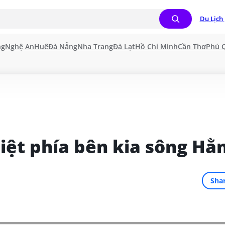
Du Lịch 
ng
Nghệ An
Huế
Đà Nẵng
Nha Trang
Đà Lạt
Hồ Chí Minh
Cần Thơ
Phú 
biệt phía bên kia sông Hằ
Sha