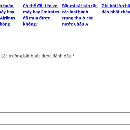
h hoàn 
Có thể đổi tên vé 
Bật mí tất tần tật 
7 lễ hội lớn hấ
áy bay 
máy bay Emirates 
các loại bánh 
dẫn nhất châu
Airlines 
đã mua được 
trung thu ở các 
chóng
không?
nước Châu Á
Các trường bắt buộc được đánh dấu
*