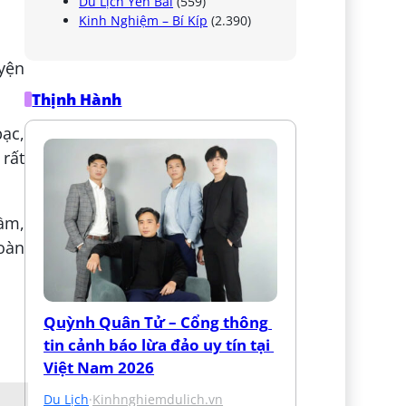
Du Lịch Yên Bái
(559)
Kinh Nghiệm – Bí Kíp
(2.390)
uyện
Thịnh Hành
bạc,
rất
ầm,
toàn
Quỳnh Quân Tử – Cổng thông 
tin cảnh báo lừa đảo uy tín tại 
Việt Nam 2026
Du Lịch
·
Kinhnghiemdulich.vn