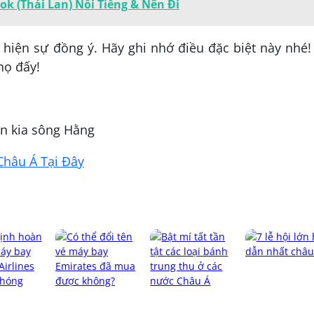
k (Thái Lan) Nổi Tiếng & Nên Đi
 hiện sự đồng ý. Hãy ghi nhớ điều đặc biệt này nhé
họ đấy!
ên kia sông Hằng
Châu Á Tại Đây