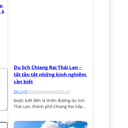
p 
 Á
Du lịch Chiang Rai Thái Lan – 
tất tần tật những kinh nghiệm 
cần biết
Du Lịch
·
Kinhnghiemdulich.vn
Được biết đến là thiên đường du lịch 
Thái Lan, thành phố Chiang Rai hấp…