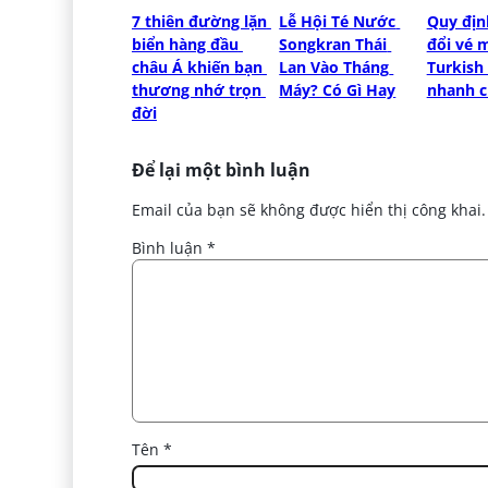
7 thiên đường lặn 
Lễ Hội Té Nước 
Quy địn
biển hàng đầu 
Songkran Thái 
đổi vé m
châu Á khiến bạn 
Lan Vào Tháng 
Turkish 
thương nhớ trọn 
Máy? Có Gì Hay
nhanh 
đời
Để lại một bình luận
Email của bạn sẽ không được hiển thị công khai.
Bình luận
*
Tên
*