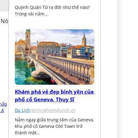
Quỳnh Quân Tử ra đời như thế nào? 
Trong vài năm…
! Nó
Khám phá vẻ đẹp bình yên của 
phố cổ Geneva, Thụy Sĩ
Du Lịch
·
Kinhnghiemdulich.vn
Nằm ngay giữa trung tâm của Geneva, 
khu phố cổ Geneva Old Town trở 
thành một…