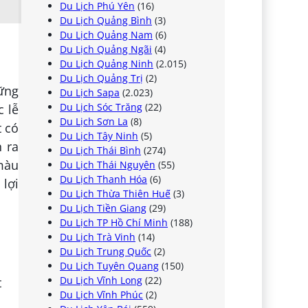
Du Lịch Phú Yên
(16)
Du Lịch Quảng Bình
(3)
Du Lịch Quảng Nam
(6)
Du Lịch Quảng Ngãi
(4)
Du Lịch Quảng Ninh
(2.015)
Du Lịch Quảng Trị
(2)
hững
Du Lịch Sapa
(2.023)
Du Lịch Sóc Trăng
(22)
c lễ
Du Lịch Sơn La
(8)
t có
Du Lịch Tây Ninh
(5)
 ra
Du Lịch Thái Bình
(274)
màu
Du Lịch Thái Nguyên
(55)
Du Lịch Thanh Hóa
(6)
lợi
Du Lịch Thừa Thiên Huế
(3)
Du Lịch Tiền Giang
(29)
Du Lịch TP Hồ Chí Minh
(188)
Du Lịch Trà Vinh
(14)
Du Lịch Trung Quốc
(2)
Du Lịch Tuyên Quang
(150)
Du Lịch Vĩnh Long
(22)
t
Du Lịch Vĩnh Phúc
(2)