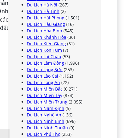
hản
Du Lịch Hà Nội
(267)
ánh
Du Lịch Hà Tĩnh
(2)
Du Lịch Hải Phòng
(1.501)
các
Du Lịch Hậu Giang
(16)
 đất
Du Lịch Hòa Bình
(545)
Du Lịch Khánh Hòa
(36)
Du Lịch Kiên Giang
(51)
Du Lịch Kon Tum
(7)
Du Lịch Lai Châu
(53)
Du Lịch Lâm Đồng
(1.996)
Du Lịch Lạng Sơn
(253)
Du Lịch Lào Cai
(1.192)
Du Lịch Long An
(22)
Du Lịch Miền Bắc
(6.271)
Du Lịch Miền Tây
(874)
Du Lịch Miền Trung
(2.055)
Du Lịch Nam Định
(5)
Du Lịch Nghệ An
(136)
Du Lịch Ninh Bình
(696)
Du Lịch Ninh Thuận
(9)
Du Lịch Phú Thọ
(253)