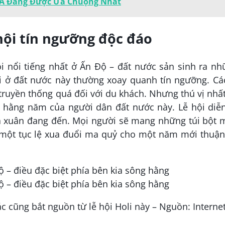
 Á Đang Được Ưa Chuộng Nhất
hội tín ngưỡng độc đáo
i nổi tiếng nhất ở Ấn Độ – đất nước sản sinh ra n
hội ở đất nước này thường xoay quanh tín ngưỡng. Cá
truyền thống quá đối với du khách. Nhưng thú vị nhấ
u hằng năm của người dân đất nước này. Lễ hội diễn
 xuân đang đến. Mọi người sẽ mang những túi bột 
ột tục lệ xua đuổi ma quỷ cho một năm mới thuận 
c cũng bắt nguồn từ lễ hội Holi này – Nguồn: Interne