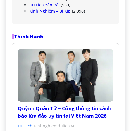
Du Lịch Yên Bái
(559)
Kinh Nghiệm – Bí Kíp
(2.390)
Thịnh Hành
Quỳnh Quân Tử – Cổng thông tin cảnh 
báo lừa đảo uy tín tại Việt Nam 2026
Du Lịch
·
Kinhnghiemdulich.vn