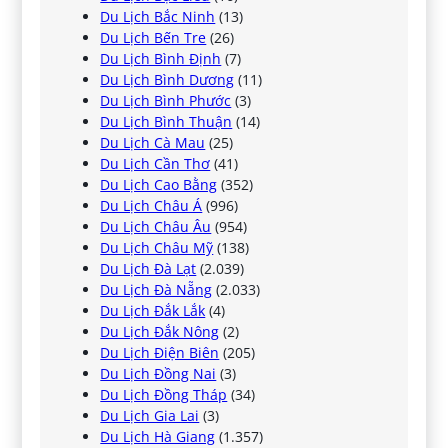
Du Lịch Bắc Ninh
(13)
Du Lịch Bến Tre
(26)
Du Lịch Bình Định
(7)
Du Lịch Bình Dương
(11)
Du Lịch Bình Phước
(3)
Du Lịch Bình Thuận
(14)
Du Lịch Cà Mau
(25)
Du Lịch Cần Thơ
(41)
Du Lịch Cao Bằng
(352)
Du Lịch Châu Á
(996)
Du Lịch Châu Âu
(954)
Du Lịch Châu Mỹ
(138)
Du Lịch Đà Lạt
(2.039)
Du Lịch Đà Nẵng
(2.033)
Du Lịch Đắk Lắk
(4)
Du Lịch Đắk Nông
(2)
Du Lịch Điện Biên
(205)
Du Lịch Đồng Nai
(3)
Du Lịch Đồng Tháp
(34)
Du Lịch Gia Lai
(3)
Du Lịch Hà Giang
(1.357)