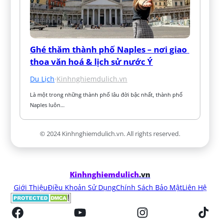
Ghé thăm thành phố Naples – nơi giao 
thoa văn hoá & lịch sử nước Ý
Du Lịch
·
Kinhnghiemdulich.vn
Là một trong những thành phố lâu đời bậc nhất, thành phố 
Naples luôn…
© 2024 Kinhnghiemdulich.vn. All rights reserved.
Kinhnghiemdulich
.vn
Giới Thiệu
Điều Khoản Sử Dụng
Chính Sách Bảo Mật
Liên Hệ