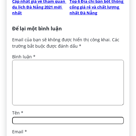
Cập nhật giá vé tham quan 
Top 6 Địa chỉ bán bột thông 
du lịch Đà Nẵng 2021 mới 
cống giá rẻ và chất lượng 
nhất
nhất Đà Nẵng
Để lại một bình luận
Email của bạn sẽ không được hiển thị công khai.
Các
trường bắt buộc được đánh dấu
*
Bình luận
*
Tên
*
Email
*