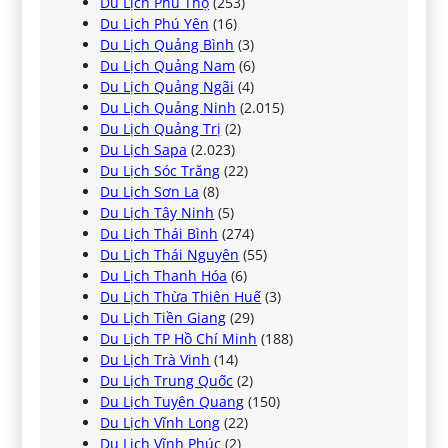
Du Lịch Phú Thọ
(253)
Du Lịch Phú Yên
(16)
Du Lịch Quảng Bình
(3)
Du Lịch Quảng Nam
(6)
Du Lịch Quảng Ngãi
(4)
Du Lịch Quảng Ninh
(2.015)
Du Lịch Quảng Trị
(2)
Du Lịch Sapa
(2.023)
Du Lịch Sóc Trăng
(22)
Du Lịch Sơn La
(8)
Du Lịch Tây Ninh
(5)
Du Lịch Thái Bình
(274)
Du Lịch Thái Nguyên
(55)
Du Lịch Thanh Hóa
(6)
Du Lịch Thừa Thiên Huế
(3)
Du Lịch Tiền Giang
(29)
Du Lịch TP Hồ Chí Minh
(188)
Du Lịch Trà Vinh
(14)
Du Lịch Trung Quốc
(2)
Du Lịch Tuyên Quang
(150)
Du Lịch Vĩnh Long
(22)
Du Lịch Vĩnh Phúc
(2)