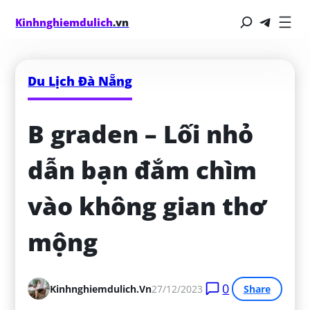
Kinhnghiemdulich
.vn
Du Lịch Đà Nẵng
B graden – Lối nhỏ 
dẫn bạn đắm chìm 
vào không gian thơ 
mộng
0
Kinhnghiemdulich.vn
27/12/2023
Share