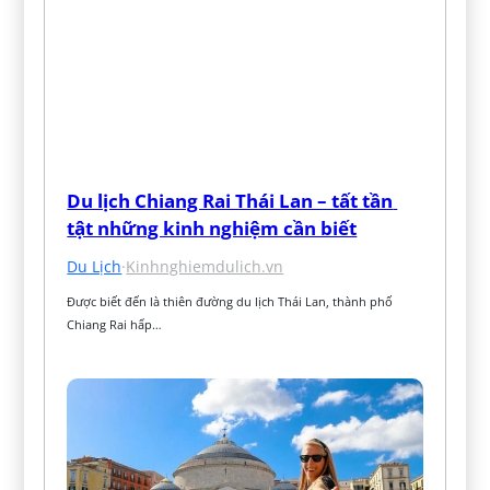
Du lịch Chiang Rai Thái Lan – tất tần 
tật những kinh nghiệm cần biết
Du Lịch
·
Kinhnghiemdulich.vn
Được biết đến là thiên đường du lịch Thái Lan, thành phố 
Chiang Rai hấp…