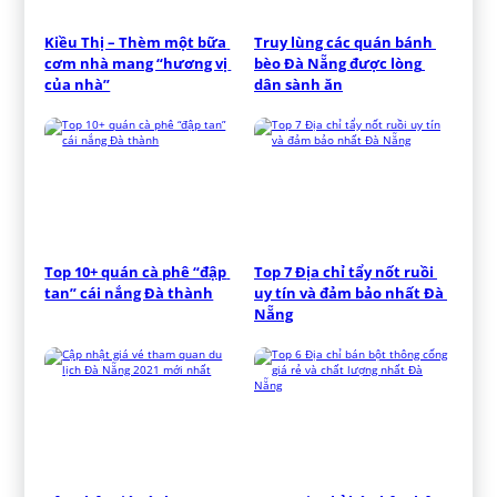
Kiều Thị – Thèm một bữa 
Truy lùng các quán bánh 
cơm nhà mang “hương vị 
bèo Đà Nẵng được lòng 
của nhà”
dân sành ăn
Top 10+ quán cà phê “đập 
Top 7 Địa chỉ tẩy nốt ruồi 
tan” cái nắng Đà thành
uy tín và đảm bảo nhất Đà 
Nẵng