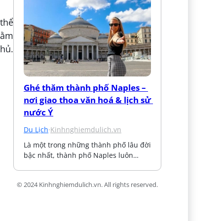
 thể
nằm
phủ.
Ghé thăm thành phố Naples – 
nơi giao thoa văn hoá & lịch sử 
nước Ý
Du Lịch
·
Kinhnghiemdulich.vn
Là một trong những thành phố lâu đời 
bậc nhất, thành phố Naples luôn…
© 2024 Kinhnghiemdulich.vn. All rights reserved.