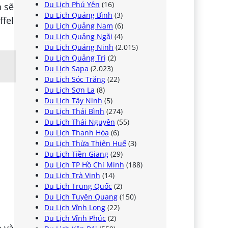
Du Lịch Phú Yên
(16)
h sẽ
Du Lịch Quảng Bình
(3)
ffel
Du Lịch Quảng Nam
(6)
Du Lịch Quảng Ngãi
(4)
Du Lịch Quảng Ninh
(2.015)
Du Lịch Quảng Trị
(2)
Du Lịch Sapa
(2.023)
Du Lịch Sóc Trăng
(22)
Du Lịch Sơn La
(8)
Du Lịch Tây Ninh
(5)
Du Lịch Thái Bình
(274)
Du Lịch Thái Nguyên
(55)
Du Lịch Thanh Hóa
(6)
Du Lịch Thừa Thiên Huế
(3)
Du Lịch Tiền Giang
(29)
Du Lịch TP Hồ Chí Minh
(188)
Du Lịch Trà Vinh
(14)
Du Lịch Trung Quốc
(2)
Du Lịch Tuyên Quang
(150)
Du Lịch Vĩnh Long
(22)
Du Lịch Vĩnh Phúc
(2)