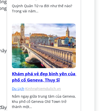
đông
Quỳnh Quân Tử ra đời như thế nào? 
rong
Trong vài năm…
 mây
Khám phá vẻ đẹp bình yên của 
phố cổ Geneva, Thụy Sĩ
Du Lịch
·
Kinhnghiemdulich.vn
Nằm ngay giữa trung tâm của Geneva, 
khu phố cổ Geneva Old Town trở 
thành một…
 đầy