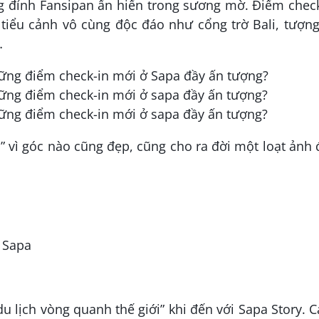
g đỉnh Fansipan ẩn hiển trong sương mờ. Điểm check
 tiểu cảnh vô cùng độc đáo như cổng trờ Bali, tượn
…
” vì góc nào cũng đẹp, cũng cho ra đời một loạt ảnh
. Sapa
u lịch vòng quanh thế giới” khi đến với Sapa Story. 