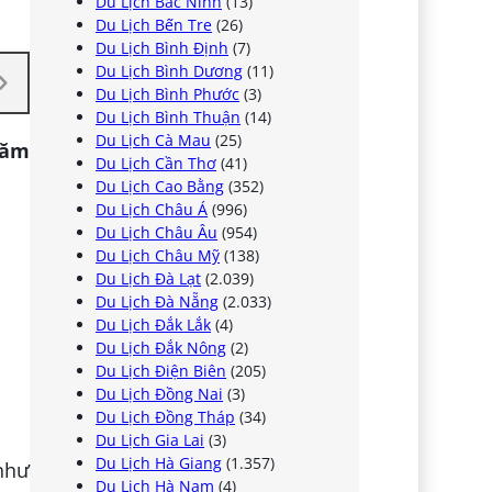
Du Lịch Bắc Ninh
(13)
Du Lịch Bến Tre
(26)
Du Lịch Bình Định
(7)
Du Lịch Bình Dương
(11)
Du Lịch Bình Phước
(3)
Du Lịch Bình Thuận
(14)
Du Lịch Cà Mau
(25)
hăm
Du Lịch Cần Thơ
(41)
Du Lịch Cao Bằng
(352)
Du Lịch Châu Á
(996)
Du Lịch Châu Âu
(954)
Du Lịch Châu Mỹ
(138)
Du Lịch Đà Lạt
(2.039)
Du Lịch Đà Nẵng
(2.033)
Du Lịch Đắk Lắk
(4)
Du Lịch Đắk Nông
(2)
Du Lịch Điện Biên
(205)
Du Lịch Đồng Nai
(3)
Du Lịch Đồng Tháp
(34)
Du Lịch Gia Lai
(3)
Du Lịch Hà Giang
(1.357)
như
Du Lịch Hà Nam
(4)