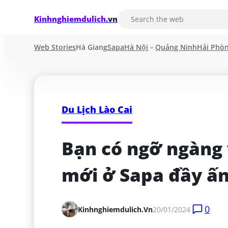
Kinhnghiemdulich
.vn
Web Stories
Hà Giang
Sapa
Hà Nội
Quảng Ninh
Hải Phò
Du Lịch Lào Cai
Bạn có ngỡ ngàng 
mới ở Sapa đầy ấ
0
Kinhnghiemdulich.vn
20/01/2024