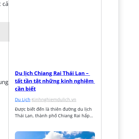
t cả
Du lịch Chiang Rai Thái Lan – 
tất tần tật những kinh nghiệm 
ung
cần biết
Du Lịch
·
Kinhnghiemdulich.vn
Được biết đến là thiên đường du lịch 
Thái Lan, thành phố Chiang Rai hấp…