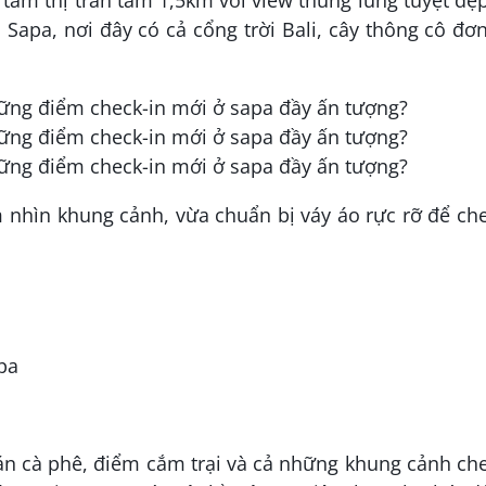
 tâm thị trấn tầm 1,5km với view thung lũng tuyệt đẹ
pa, nơi đây có cả cổng trời Bali, cây thông cô đơ
nhìn khung cảnh, vừa chuẩn bị váy áo rực rỡ để ch
pa
 cà phê, điểm cắm trại và cả những khung cảnh che