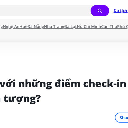
Du Lịch 
ng
Nghệ An
Huế
Đà Nẵng
Nha Trang
Đà Lạt
Hồ Chí Minh
Cần Thơ
Phú 
với những điểm check-in 
n tượng?
Sha