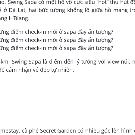
áo, Swing Sapa có một hồ vô cực siêu “hot” thu hút 
ẻ ở Đà Lạt, hai bức tượng khổng lồ giữa hồ mang t
àng H’Biang.
5km, Swing Sapa là điểm đến lý tưởng với view núi,
để cảm nhận vẻ đẹp tự nhiên.
mestay, cà phê Secret Garden có nhiều góc lên hình