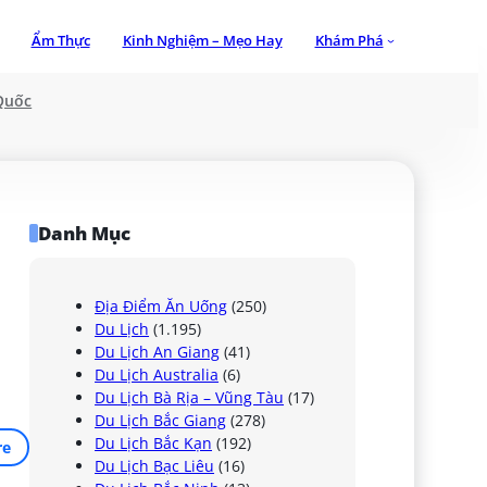
Ẩm Thực
Kinh Nghiệm – Mẹo Hay
Khám Phá
Quốc
Danh Mục
Địa Điểm Ăn Uống
(250)
Du Lịch
(1.195)
Du Lịch An Giang
(41)
Du Lịch Australia
(6)
Du Lịch Bà Rịa – Vũng Tàu
(17)
Du Lịch Bắc Giang
(278)
Du Lịch Bắc Kạn
(192)
re
Du Lịch Bạc Liêu
(16)