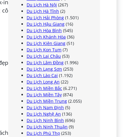
-in
Du Lịch Hà Nội
(267)
g cô
Du Lịch Hà Tĩnh
(2)
Du Lịch Hải Phòng
(1.501)
Du Lịch Hậu Giang
(16)
Du Lịch Hòa Bình
(545)
Du Lịch Khánh Hòa
(36)
Du Lịch Kiên Giang
(51)
Du Lịch Kon Tum
(7)
Du Lịch Lai Châu
(53)
 đẹp
Du Lịch Lâm Đồng
(1.996)
Du Lịch Lạng Sơn
(253)
Du Lịch Lào Cai
(1.192)
Du Lịch Long An
(22)
Du Lịch Miền Bắc
(6.271)
Du Lịch Miền Tây
(874)
Du Lịch Miền Trung
(2.055)
Du Lịch Nam Định
(5)
Du Lịch Nghệ An
(136)
Du Lịch Ninh Bình
(696)
Du Lịch Ninh Thuận
(9)
Cách
Du Lịch Phú Thọ
(253)