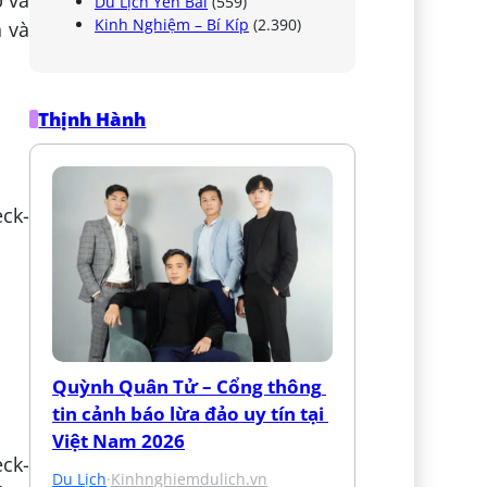
p và
Du Lịch Yên Bái
(559)
Kinh Nghiệm – Bí Kíp
(2.390)
n và
Thịnh Hành
eck-
Quỳnh Quân Tử – Cổng thông 
tin cảnh báo lừa đảo uy tín tại 
Việt Nam 2026
ck-
Du Lịch
·
Kinhnghiemdulich.vn