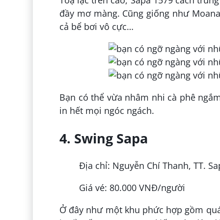
Toạ lạc trên cao, Sapa 1579 cách trung
đầy mơ màng. Cũng giống như Moana Sa
cả bể bơi vô cực…
Bạn có thể vừa nhâm nhi cà phê ngắm 
in hết mọi ngóc ngách.
4. Swing Sapa
Địa chỉ: Nguyễn Chí Thanh, TT. Sa
Giá vé: 80.000 VNĐ/người
Ở đây như một khu phức hợp gồm quán