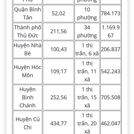
Quận Bình
10
52,02
784.173
Tân
phường
Thành phố
34
1.169.9
211,56
Thủ Đức
phường
67
Huyện Nhà
1 thị
100,43
206.837
Bè
trấn, 6 xã
1 thị
Huyện Hóc
109,17
trấn, 11
542.243
Môn
xã
Huyện
1 thị
Bình
252,56
trấn, 15
705.508
Chánh
xã
1 thị
Huyện Củ
434,77
trấn, 20
462.047
Chi
xã