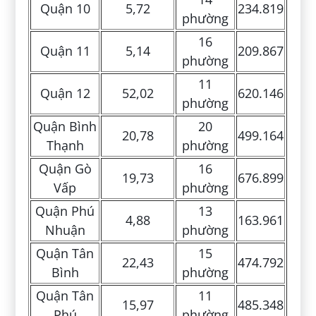
Quận 10
5,72
234.819
phường
16
Quận 11
5,14
209.867
phường
11
Quận 12
52,02
620.146
phường
Quận Bình
20
20,78
499.164
Thạnh
phường
Quận Gò
16
19,73
676.899
Vấp
phường
Quận Phú
13
4,88
163.961
Nhuận
phường
Quận Tân
15
22,43
474.792
Bình
phường
Quận Tân
11
15,97
485.348
Phú
phường