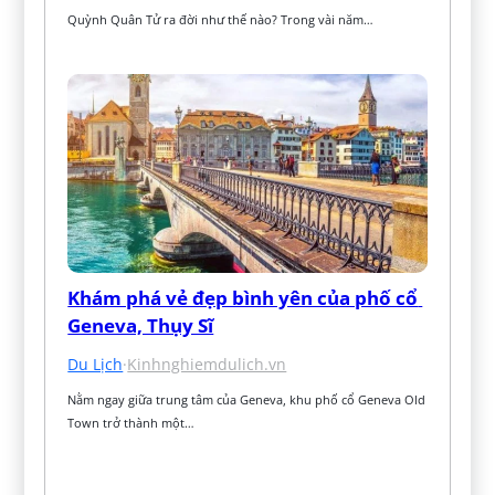
Quỳnh Quân Tử ra đời như thế nào? Trong vài năm…
Khám phá vẻ đẹp bình yên của phố cổ 
Geneva, Thụy Sĩ
Du Lịch
·
Kinhnghiemdulich.vn
Nằm ngay giữa trung tâm của Geneva, khu phố cổ Geneva Old 
Town trở thành một…