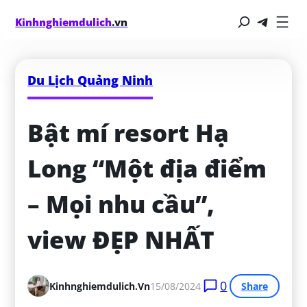
Kinhnghiemdulich
.vn
Du Lịch Quảng Ninh
Bật mí resort Hạ 
Long “Một địa điểm 
– Mọi nhu cầu”, 
view ĐẸP NHẤT
0
Kinhnghiemdulich.vn
15/08/2024
Share