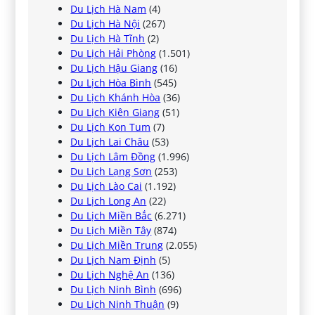
Du Lịch Hà Nam
(4)
Du Lịch Hà Nội
(267)
Du Lịch Hà Tĩnh
(2)
Du Lịch Hải Phòng
(1.501)
Du Lịch Hậu Giang
(16)
Du Lịch Hòa Bình
(545)
Du Lịch Khánh Hòa
(36)
Du Lịch Kiên Giang
(51)
Du Lịch Kon Tum
(7)
Du Lịch Lai Châu
(53)
Du Lịch Lâm Đồng
(1.996)
Du Lịch Lạng Sơn
(253)
Du Lịch Lào Cai
(1.192)
Du Lịch Long An
(22)
Du Lịch Miền Bắc
(6.271)
Du Lịch Miền Tây
(874)
Du Lịch Miền Trung
(2.055)
Du Lịch Nam Định
(5)
Du Lịch Nghệ An
(136)
Du Lịch Ninh Bình
(696)
Du Lịch Ninh Thuận
(9)