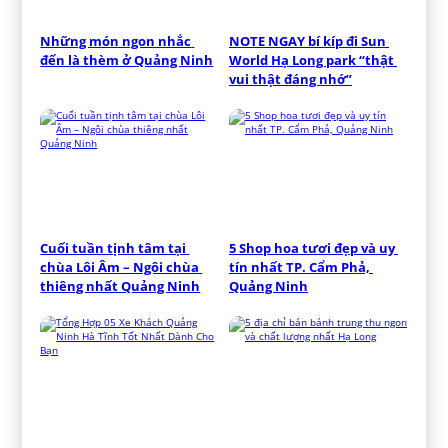
Những món ngon nhắc 
NOTE NGAY bí kíp đi Sun 
đến là thèm ở Quảng Ninh
World Hạ Long park “thật 
vui thật đáng nhớ”
Cuối tuần tịnh tâm tại 
5 Shop hoa tươi đẹp và uy 
chùa Lôi Âm – Ngôi chùa 
tín nhất TP. Cẩm Phả, 
thiêng nhất Quảng Ninh
Quảng Ninh