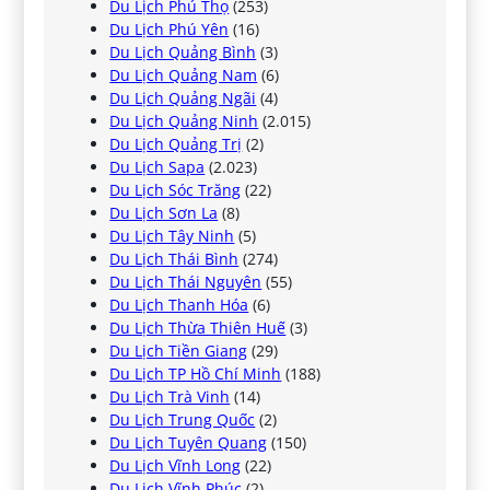
Du Lịch Phú Thọ
(253)
Du Lịch Phú Yên
(16)
Du Lịch Quảng Bình
(3)
Du Lịch Quảng Nam
(6)
Du Lịch Quảng Ngãi
(4)
Du Lịch Quảng Ninh
(2.015)
Du Lịch Quảng Trị
(2)
Du Lịch Sapa
(2.023)
Du Lịch Sóc Trăng
(22)
Du Lịch Sơn La
(8)
Du Lịch Tây Ninh
(5)
Du Lịch Thái Bình
(274)
Du Lịch Thái Nguyên
(55)
Du Lịch Thanh Hóa
(6)
Du Lịch Thừa Thiên Huế
(3)
Du Lịch Tiền Giang
(29)
Du Lịch TP Hồ Chí Minh
(188)
Du Lịch Trà Vinh
(14)
Du Lịch Trung Quốc
(2)
Du Lịch Tuyên Quang
(150)
Du Lịch Vĩnh Long
(22)
Du Lịch Vĩnh Phúc
(2)