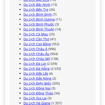
Du Lịch Bắc Ninh
(13)
Du Lịch Bến Tre
(26)
Du Lịch Bình Định
(7)
Du Lịch Bình Dương
(11)
Du Lịch Bình Phước
(3)
Du Lịch Bình Thuận
(14)
Du Lịch Cà Mau
(25)
Du Lịch Cần Thơ
(41)
Du Lịch Cao Bằng
(352)
Du Lịch Châu Á
(996)
Du Lịch Châu Âu
(954)
Du Lịch Châu Mỹ
(138)
Du Lịch Đà Lạt
(2.039)
Du Lịch Đà Nẵng
(2.033)
Du Lịch Đắk Lắk
(4)
Du Lịch Đắk Nông
(2)
Du Lịch Điện Biên
(205)
Du Lịch Đồng Nai
(3)
Du Lịch Đồng Tháp
(34)
Du Lịch Gia Lai
(3)
Du Lịch Hà Giang
(1.357)