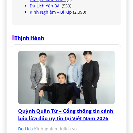
Du Lịch Yên Bái
(559)
Kinh Nghiệm – Bí Kíp
(2.390)
Thịnh Hành
Quỳnh Quân Tử – Cổng thông tin cảnh 
báo lừa đảo uy tín tại Việt Nam 2026
Du Lịch
·
Kinhnghiemdulich.vn