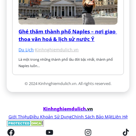
Ghé thăm thành phố Naples – nơi giao 
thoa văn hoá & lịch sử nước Ý
Du Lịch
·
Kinhnghiemdulich.vn
Là một trong những thành phố lâu đời bậc nhất, thành phố 
Naples luôn…
© 2024 Kinhnghiemdulich.vn. All rights reserved.
Kinhnghiemdulich
.vn
Giới Thiệu
Điều Khoản Sử Dụng
Chính Sách Bảo Mật
Liên Hệ