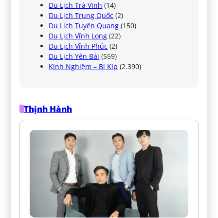
Du Lịch Trà Vinh
(14)
Du Lịch Trung Quốc
(2)
Du Lịch Tuyên Quang
(150)
Du Lịch Vĩnh Long
(22)
Du Lịch Vĩnh Phúc
(2)
Du Lịch Yên Bái
(559)
Kinh Nghiệm – Bí Kíp
(2.390)
Thịnh Hành