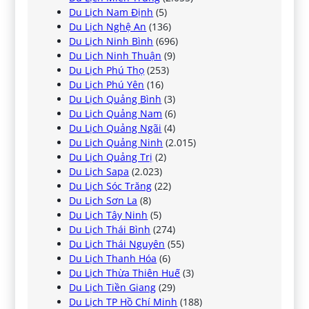
Du Lịch Nam Định
(5)
Du Lịch Nghệ An
(136)
Du Lịch Ninh Bình
(696)
Du Lịch Ninh Thuận
(9)
Du Lịch Phú Thọ
(253)
Du Lịch Phú Yên
(16)
Du Lịch Quảng Bình
(3)
Du Lịch Quảng Nam
(6)
Du Lịch Quảng Ngãi
(4)
Du Lịch Quảng Ninh
(2.015)
Du Lịch Quảng Trị
(2)
Du Lịch Sapa
(2.023)
Du Lịch Sóc Trăng
(22)
Du Lịch Sơn La
(8)
Du Lịch Tây Ninh
(5)
Du Lịch Thái Bình
(274)
Du Lịch Thái Nguyên
(55)
Du Lịch Thanh Hóa
(6)
Du Lịch Thừa Thiên Huế
(3)
Du Lịch Tiền Giang
(29)
Du Lịch TP Hồ Chí Minh
(188)