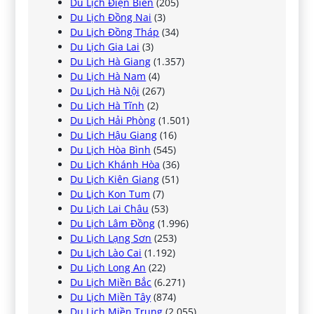
Du Lịch Điện Biên
(205)
Du Lịch Đồng Nai
(3)
Du Lịch Đồng Tháp
(34)
Du Lịch Gia Lai
(3)
Du Lịch Hà Giang
(1.357)
Du Lịch Hà Nam
(4)
Du Lịch Hà Nội
(267)
Du Lịch Hà Tĩnh
(2)
Du Lịch Hải Phòng
(1.501)
Du Lịch Hậu Giang
(16)
Du Lịch Hòa Bình
(545)
Du Lịch Khánh Hòa
(36)
Du Lịch Kiên Giang
(51)
Du Lịch Kon Tum
(7)
Du Lịch Lai Châu
(53)
Du Lịch Lâm Đồng
(1.996)
Du Lịch Lạng Sơn
(253)
Du Lịch Lào Cai
(1.192)
Du Lịch Long An
(22)
Du Lịch Miền Bắc
(6.271)
Du Lịch Miền Tây
(874)
Du Lịch Miền Trung
(2.055)