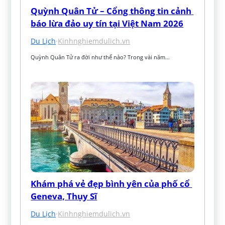
Quỳnh Quân Tử – Cổng thông tin cảnh 
báo lừa đảo uy tín tại Việt Nam 2026
Du Lịch
·
Kinhnghiemdulich.vn
Quỳnh Quân Tử ra đời như thế nào? Trong vài năm…
Khám phá vẻ đẹp bình yên của phố cổ 
Geneva, Thụy Sĩ
Du Lịch
·
Kinhnghiemdulich.vn